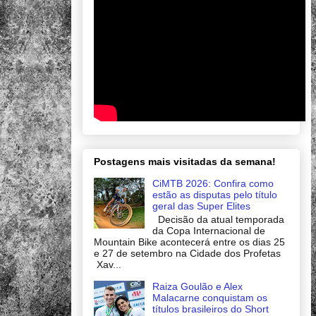
Postagens mais visitadas da semana!
CiMTB 2026: Confira como
estão as disputas pelo título
geral das Super Elites
Decisão da atual temporada
da Copa Internacional de
Mountain Bike acontecerá entre os dias 25
e 27 de setembro na Cidade dos Profetas
Xav...
Raiza Goulão e Alex
Malacarne conquistam os
títulos brasileiros do Short