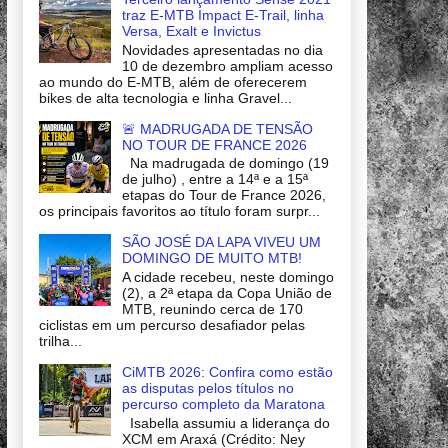
traz E-MTB Impact E-Trail, linha
Versa, Exalt e Invictus
Novidades apresentadas no dia
10 de dezembro ampliam acesso
ao mundo do E-MTB, além de oferecerem
bikes de alta tecnologia e linha Gravel...
🚨 MADRUGADA DE TENSÃO
NO TOUR DE FRANCE 2026
Na madrugada de domingo (19
de julho) , entre a 14ª e a 15ª
etapas do Tour de France 2026,
os principais favoritos ao título foram surpr...
SÃO JOSÉ DA LAPA VIVEU UM
DOMINGO DE MUITO MTB!
A cidade recebeu, neste domingo
(2), a 2ª etapa da Copa União de
MTB, reunindo cerca de 170
ciclistas em um percurso desafiador pelas
trilha...
CiMTB 2026: Confira como estão
as disputas pelos títulos no
percurso completo da Maratona
Isabella assumiu a liderança do
XCM em Araxá (Crédito: Ney