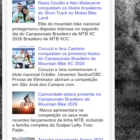
Raiza Goulão e Alex Malacarne
conquistam os títulos brasileiros
do Short Track no Mobai Bike
Land
Elite do mountain bike nacional
protagonizou disputas intensas no segundo
dia do Campeonato Brasileiro de MTB XC
2026 Brasileiro de MTB XCC ...
Cocuzzi e Iara Caetano
conquistam os primeiros títulos
do Campeonato Brasileiro de
Mountain Bike XC 2026
Cocuzzi e Iara comemoram o
título nacional Crédito: Ueverton Santos/CBC
Provas de Eliminator abriram a competição
em São José dos Campos com...
Cannondale estará presente no
Campeonato Brasileiro de
Mountain Bike 2026
Marca apresentará na
competição os seus mais
recentes lançamentos da linha MTB, incluindo
a família completa da Scalpel Lefty. Foto:
Pablo ...
Terceiro lançamento Sense 2021