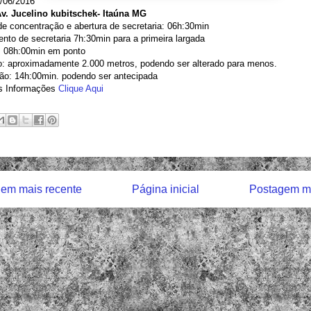
9/06/2016
Av. Jucelino kubitschek- Itaúna MG
de concentração e abertura de secretaria: 06h:30min
to de secretaria 7h:30min para a primeira largada
: 08h:00min em ponto
o: aproximadamente 2.000 metros, podendo ser alterado para menos.
ão: 14h:00min. podendo ser antecipada
s Informações
Clique Aqui
em mais recente
Página inicial
Postagem ma