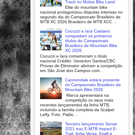
Track no Mobai Bike Land
Elite do mountain bike
nacional protagonizou disputas intensas no
segundo dia do Campeonato Brasileiro de
MTB XC 2026 Brasileiro de MTB XCC ...
Cocuzzi e Iara Caetano
conquistam os primeiros
títulos do Campeonato
Brasileiro de Mountain Bike
XC 2026
Cocuzzi e Iara comemoram o título
nacional Crédito: Ueverton Santos/CBC
Provas de Eliminator abriram a competição
em São José dos Campos com...
Cannondale estará presente
no Campeonato Brasileiro de
Mountain Bike 2026
Marca apresentará na
competição os seus mais
recentes lançamentos da linha MTB,
incluindo a família completa da Scalpel
Lefty. Foto: Pablo ...
Terceiro lançamento Sense
2021 traz E-MTB Impact E-
Trail, linha Versa, Exalt e