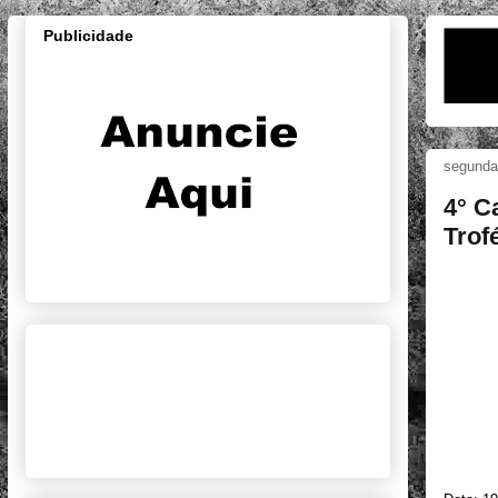
Publicidade
segunda-
4° C
Trof