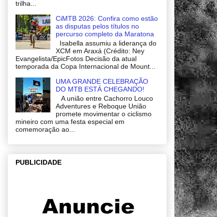
trilha...
CiMTB 2026: Confira como estão
as disputas pelos títulos no
percurso completo da Maratona
Isabella assumiu a liderança do
XCM em Araxá (Crédito: Ney
Evangelista/EpicFotos Decisão da atual
temporada da Copa Internacional de Mount...
UMA GRANDE CELEBRAÇÃO
DO MTB ESTÁ CHEGANDO!
A união entre Cachorro Louco
Adventures e Reboque União
promete movimentar o ciclismo
mineiro com uma festa especial em
comemoração ao...
PUBLICIDADE