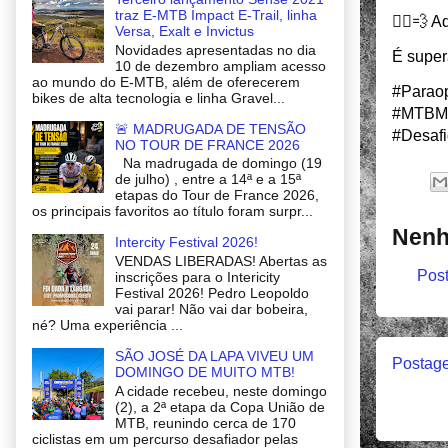
traz E-MTB Impact E-Trail, linha
🚴‍♂️💨 
Versa, Exalt e Invictus
Novidades apresentadas no dia
É super
10 de dezembro ampliam acesso
ao mundo do E-MTB, além de oferecerem
#Parao
bikes de alta tecnologia e linha Gravel...
#MTBMin
🚨 MADRUGADA DE TENSÃO
#Desafi
NO TOUR DE FRANCE 2026
Na madrugada de domingo (19
de julho) , entre a 14ª e a 15ª
etapas do Tour de France 2026,
os principais favoritos ao título foram surpr...
Nenh
Intercity Festival 2026!
VENDAS LIBERADAS! Abertas as
Post
inscrições para o Intericity
Festival 2026! Pedro Leopoldo
vai parar! Não vai dar bobeira,
né? Uma experiência ...
SÃO JOSÉ DA LAPA VIVEU UM
Postage
DOMINGO DE MUITO MTB!
A cidade recebeu, neste domingo
(2), a 2ª etapa da Copa União de
MTB, reunindo cerca de 170
ciclistas em um percurso desafiador pelas