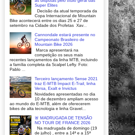
as disputas pelo título geral das
Super Elites
Decisão da atual temporada da
Copa Internacional de Mountain
Bike acontecerá entre os dias 25 e 27 de
setembro na Cidade dos Profetas Xav...
Cannondale estará presente no
Campeonato Brasileiro de
Mountain Bike 2026
Marca apresentará na
competição os seus mais
recentes lançamentos da linha MTB, incluindo
a família completa da Scalpel Lefty. Foto:
Pablo ...
Terceiro lançamento Sense 2021
traz E-MTB Impact E-Trail, linha
Versa, Exalt e Invictus
Novidades apresentadas no dia
10 de dezembro ampliam acesso
ao mundo do E-MTB, além de oferecerem
bikes de alta tecnologia e linha Gravel...
🚨 MADRUGADA DE TENSÃO
NO TOUR DE FRANCE 2026
Na madrugada de domingo (19
de julho) , entre a 14ª e a 15ª