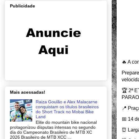
Publicidade
🔥 A co
Prepare
velocid
🏆 2ª 
Mais acessadas!
PARAO
Raiza Goulão e Alex Malacarne
conquistam os títulos brasileiros
📍 Praç
do Short Track no Mobai Bike
Land
📅 14 d
Elite do mountain bike nacional
protagonizou disputas intensas no segundo
⏰ Larg
dia do Campeonato Brasileiro de MTB XC
2026 Brasileiro de MTB XCC ...