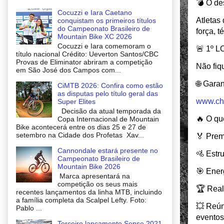
💣 O de
Cocuzzi e Iara Caetano
Atletas 
conquistam os primeiros títulos
do Campeonato Brasileiro de
força, t
Mountain Bike XC 2026
Cocuzzi e Iara comemoram o
🚨 1º 
título nacional Crédito: Ueverton Santos/CBC
Provas de Eliminator abriram a competição
Não fiqu
em São José dos Campos com...
🌐 Gara
CiMTB 2026: Confira como estão
as disputas pelo título geral das
www.ch
Super Elites
Decisão da atual temporada da
🔥 O qu
Copa Internacional de Mountain
Bike acontecerá entre os dias 25 e 27 de
setembro na Cidade dos Profetas Xav...
🏅 Prem
Cannondale estará presente no
🚵 Estru
Campeonato Brasileiro de
Mountain Bike 2026
🎯 Ener
Marca apresentará na
competição os seus mais
🏆 Real
recentes lançamentos da linha MTB, incluindo
a família completa da Scalpel Lefty. Foto:
💥 Reún
Pablo ...
eventos
Terceiro lançamento Sense 2021