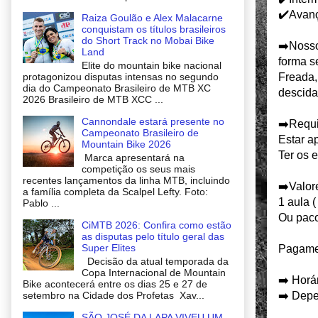
✔️Avan
Raiza Goulão e Alex Malacarne
conquistam os títulos brasileiros
do Short Track no Mobai Bike
➡️Nosso
Land
forma s
Elite do mountain bike nacional
Freada,
protagonizou disputas intensas no segundo
dia do Campeonato Brasileiro de MTB XC
descida
2026 Brasileiro de MTB XCC ...
Cannondale estará presente no
➡️Requi
Campeonato Brasileiro de
Estar ap
Mountain Bike 2026
Ter os 
Marca apresentará na
competição os seus mais
recentes lançamentos da linha MTB, incluindo
➡️Valor
a família completa da Scalpel Lefty. Foto:
1 aula 
Pablo ...
Ou paco
CiMTB 2026: Confira como estão
as disputas pelo título geral das
Super Elites
Pagamen
Decisão da atual temporada da
Copa Internacional de Mountain
➡️ Horá
Bike acontecerá entre os dias 25 e 27 de
➡️ Depe
setembro na Cidade dos Profetas Xav...
SÃO JOSÉ DA LAPA VIVEU UM