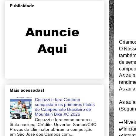
Publicidade
Criamos
O Nosso
também 
de sema
campeo
As aulas
rendime
As aula
Mais acessadas!
Cocuzzi e Iara Caetano
As aula
conquistam os primeiros títulos
(Seguin
do Campeonato Brasileiro de
Mountain Bike XC 2026
Cocuzzi e Iara comemoram o
➡️Nívei
título nacional Crédito: Ueverton Santos/CBC
✔️Inicia
Provas de Eliminator abriram a competição
em São José dos Campos com...
✔️Interm