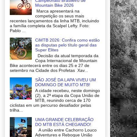
Campeonato Brasileiro de
Mountain Bike 2026
Marca apresentará na
competição os seus mais
recentes lançamentos da linha MTB, incluindo
a família completa da Scalpel Lefty. Foto:
Pablo ...
CiMTB 2026: Confira como estão
as disputas pelo título geral das
Super Elites
Decisão da atual temporada da
Copa Internacional de Mountain
Bike acontecerá entre os dias 25 e 27 de
setembro na Cidade dos Profetas Xav...
SÃO JOSÉ DA LAPA VIVEU UM
DOMINGO DE MUITO MTB!
A cidade recebeu, neste domingo
(2), a 2ª etapa da Copa União de
MTB, reunindo cerca de 170
ciclistas em um percurso desafiador pelas
trilha...
UMA GRANDE CELEBRAÇÃO
DO MTB ESTÁ CHEGANDO!
A união entre Cachorro Louco
Adventures e Reboque União