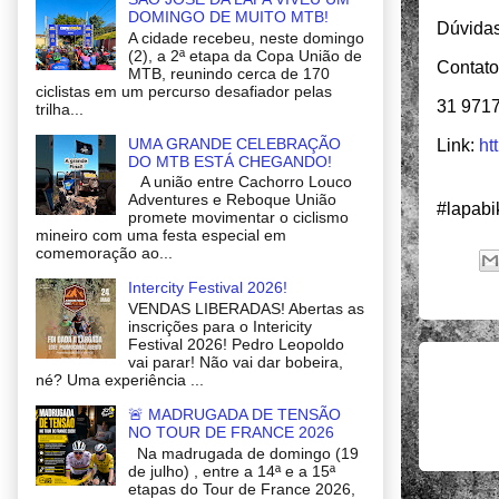
DOMINGO DE MUITO MTB!
Dúvidas
A cidade recebeu, neste domingo
(2), a 2ª etapa da Copa União de
Contato
MTB, reunindo cerca de 170
ciclistas em um percurso desafiador pelas
31 971
trilha...
UMA GRANDE CELEBRAÇÃO
Link:
ht
DO MTB ESTÁ CHEGANDO!
A união entre Cachorro Louco
Adventures e Reboque União
#lapab
promete movimentar o ciclismo
mineiro com uma festa especial em
comemoração ao...
Intercity Festival 2026!
VENDAS LIBERADAS! Abertas as
inscrições para o Intericity
Festival 2026! Pedro Leopoldo
vai parar! Não vai dar bobeira,
né? Uma experiência ...
🚨 MADRUGADA DE TENSÃO
NO TOUR DE FRANCE 2026
Na madrugada de domingo (19
de julho) , entre a 14ª e a 15ª
etapas do Tour de France 2026,