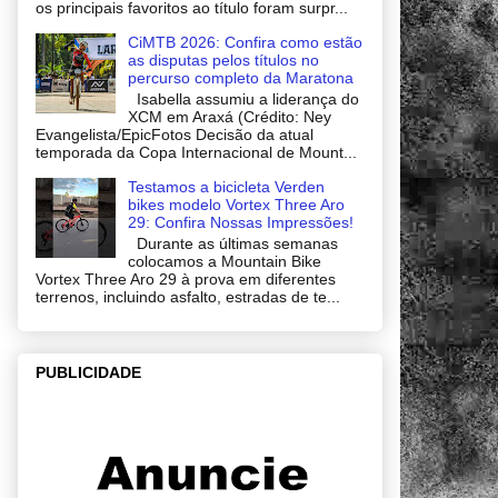
os principais favoritos ao título foram surpr...
CiMTB 2026: Confira como estão
as disputas pelos títulos no
percurso completo da Maratona
Isabella assumiu a liderança do
XCM em Araxá (Crédito: Ney
Evangelista/EpicFotos Decisão da atual
temporada da Copa Internacional de Mount...
Testamos a bicicleta Verden
bikes modelo Vortex Three Aro
29: Confira Nossas Impressões!
Durante as últimas semanas
colocamos a Mountain Bike
Vortex Three Aro 29 à prova em diferentes
terrenos, incluindo asfalto, estradas de te...
PUBLICIDADE