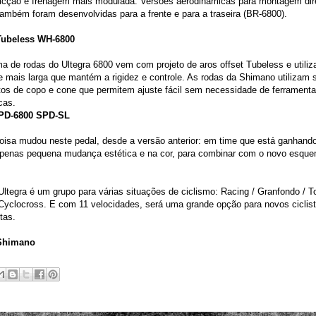
ricção e frenagem mais modulada. Versões aerodinâmicas para montagem dire
ambém foram desenvolvidas para a frente e para a traseira (BR-6800).
Tubeless WH-6800
a de rodas do Ultegra 6800 vem com projeto de aros offset Tubeless e utili
e mais larga que mantém a rigidez e controle. As rodas da Shimano utilizam 
tos de copo e cone que permitem ajuste fácil sem necessidade de ferrament
cas.
 PD-6800 SPD-SL
oisa mudou neste pedal, desde a versão anterior: em time que está ganhando
penas pequena mudança estética e na cor, para combinar com o novo esque
.
ltegra é um grupo para várias situações de ciclismo: Racing / Granfondo / T
Cyclocross. E com 11 velocidades, será uma grande opção para novos ciclis
tas.
 Shimano