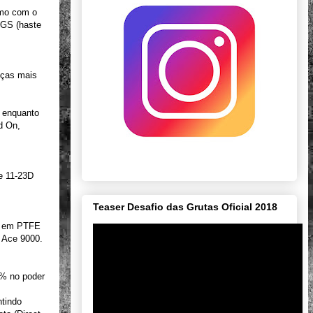
smo com o
 GS (haste
nças mais
 enquanto
d On,
de 11-23D
Teaser Desafio das Grutas Oficial 2018
ra em PTFE
a Ace 9000.
0% no poder
tindo