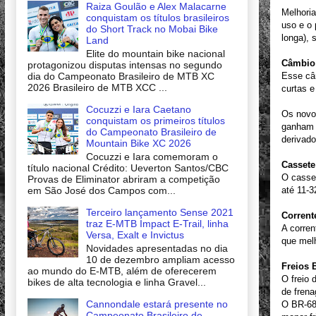
Raiza Goulão e Alex Malacarne
Melhori
conquistam os títulos brasileiros
uso e o 
do Short Track no Mobai Bike
longa),
Land
Elite do mountain bike nacional
Câmbio 
protagonizou disputas intensas no segundo
dia do Campeonato Brasileiro de MTB XC
Esse câm
2026 Brasileiro de MTB XCC ...
curtas e
Cocuzzi e Iara Caetano
Os novo
conquistam os primeiros títulos
ganham 
do Campeonato Brasileiro de
derivado
Mountain Bike XC 2026
Cocuzzi e Iara comemoram o
Cassete
título nacional Crédito: Ueverton Santos/CBC
O casset
Provas de Eliminator abriram a competição
em São José dos Campos com...
até 11-3
Terceiro lançamento Sense 2021
Corrent
traz E-MTB Impact E-Trail, linha
A corren
Versa, Exalt e Invictus
que melh
Novidades apresentadas no dia
10 de dezembro ampliam acesso
Freios 
ao mundo do E-MTB, além de oferecerem
O freio
bikes de alta tecnologia e linha Gravel...
de fren
Cannondale estará presente no
O BR-68
Campeonato Brasileiro de