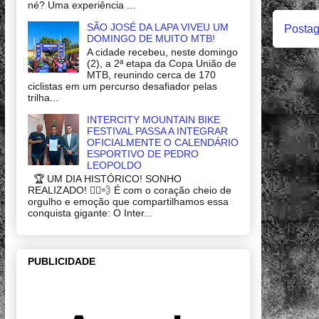
né? Uma experiência ...
SÃO JOSÉ DA LAPA VIVEU UM
Postag
DOMINGO DE MUITO MTB!
A cidade recebeu, neste domingo
(2), a 2ª etapa da Copa União de
MTB, reunindo cerca de 170
ciclistas em um percurso desafiador pelas
trilha...
INTERCITY MOUNTAIN BIKE
FESTIVAL PASSA A INTEGRAR
OFICIALMENTE O CALENDÁRIO
ESPORTIVO DE PEDRO
LEOPOLDO
🏆 UM DIA HISTÓRICO! SONHO
REALIZADO! 🚴‍♂️💨 É com o coração cheio de
orgulho e emoção que compartilhamos essa
conquista gigante: O Inter...
PUBLICIDADE