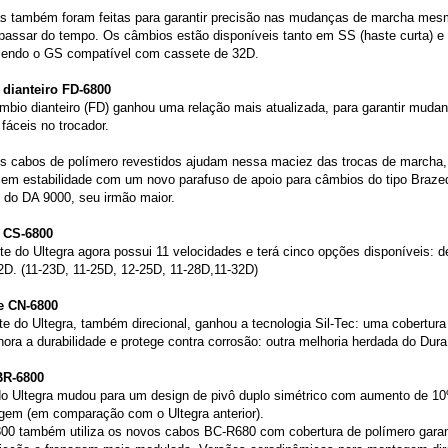
as também foram feitas para garantir precisão nas mudanças de marcha me
passar do tempo. Os câmbios estão disponíveis tanto em SS (haste curta) e
 sendo o GS compatível com cassete de 32D.
dianteiro FD-6800
bio dianteiro (FD) ganhou uma relação mais atualizada, para garantir muda
 fáceis no trocador.
s cabos de polímero revestidos ajudam nessa maciez das trocas de marcha,
em estabilidade com um novo parafuso de apoio para câmbios do tipo Braze
 do DA 9000, seu irmão maior.
 CS-6800
e do Ultegra agora possui 11 velocidades e terá cinco opções disponíveis: 
2D. (11-23D, 11-25D, 12-25D, 11-28D,11-32D)
e CN-6800
te do Ultegra, também direcional, ganhou a tecnologia Sil-Tec: uma cobertu
ora a durabilidade e protege contra corrosão: outra melhoria herdada do Dur
BR-6800
 do Ultegra mudou para um design de pivô duplo simétrico com aumento de 1
agem (em comparação com o Ultegra anterior).
00 também utiliza os novos cabos BC-R680 com cobertura de polímero garan