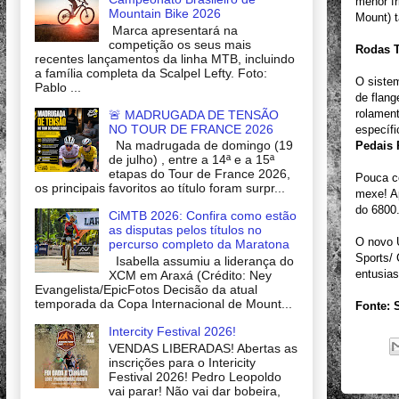
menor f
Mountain Bike 2026
Mount) t
Marca apresentará na
competição os seus mais
Rodas 
recentes lançamentos da linha MTB, incluindo
a família completa da Scalpel Lefty. Foto:
O sistem
Pablo ...
de flang
rolamen
🚨 MADRUGADA DE TENSÃO
NO TOUR DE FRANCE 2026
específi
Na madrugada de domingo (19
Pedais
de julho) , entre a 14ª e a 15ª
etapas do Tour de France 2026,
Pouca c
os principais favoritos ao título foram surpr...
mexe! A
do 6800
CiMTB 2026: Confira como estão
as disputas pelos títulos no
O novo U
percurso completo da Maratona
Sports/ 
Isabella assumiu a liderança do
entusias
XCM em Araxá (Crédito: Ney
Evangelista/EpicFotos Decisão da atual
temporada da Copa Internacional de Mount...
Fonte:
Intercity Festival 2026!
VENDAS LIBERADAS! Abertas as
inscrições para o Intericity
Festival 2026! Pedro Leopoldo
vai parar! Não vai dar bobeira,