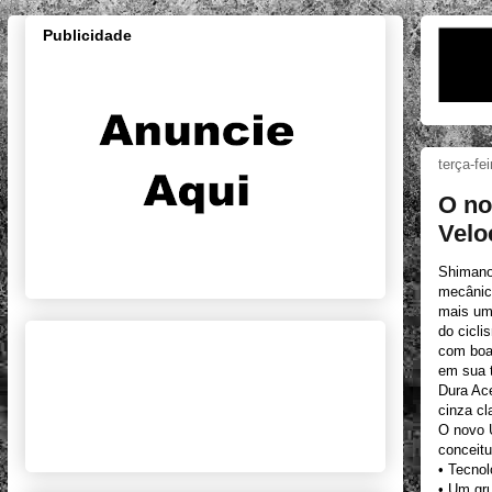
Publicidade
terça-fe
O no
Velo
Shimano
mecânic
mais um
do cicl
com boa
em sua 
Dura Ac
cinza cl
O novo 
conceitu
• Tecnol
• Um gru