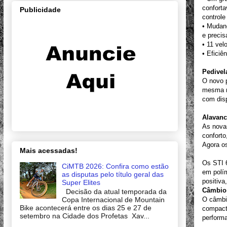
confort
Publicidade
controle
• Mudan
e preci
• 11 vel
• Eficiê
Pedivel
O novo 
mesma r
com disp
Alavanc
As nova
conforto
Agora o
Mais acessadas!
Os STI 
CiMTB 2026: Confira como estão
em polí
as disputas pelo título geral das
positiva
Super Elites
Câmbio 
Decisão da atual temporada da
Copa Internacional de Mountain
O câmbi
Bike acontecerá entre os dias 25 e 27 de
compact
setembro na Cidade dos Profetas Xav...
perform