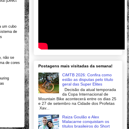
ta (Direct
za um cubo
sistema de
as
, não se
ma de cores
Postagens mais visitadas da semana!
CiMTB 2026: Confira como
ouring
estão as disputas pelo título
tas
geral das Super Elites
Decisão da atual temporada
da Copa Internacional de
Mountain Bike acontecerá entre os dias 25
e 27 de setembro na Cidade dos Profetas
Xav...
Raiza Goulão e Alex
Malacarne conquistam os
títulos brasileiros do Short