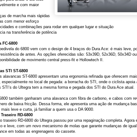
avelmente e com maior
ças de marcha mais rápidas
sas com menor esforço
ocidades e combinações para rodar em qualquer lugar e situação
ncia na transferência de potência
a FC-6800
pedivela do 6800 vem com o design de 4 braços do Dura Ace: é mais leve, 
esistência de antes. As opções oferecidas são: 53x39D, 52x36D, 50x34D o
onibilidade de movimento central press-fit e Hollowtech II.
as STI ST-6800
s alavancas ST-6800 apresentam uma ergonomia refinada que oferecem maior
, especialmente no local de pegada: a borracha do STI, onde o ciclista apoia
s STI’s do Ultegra tem a mesma forma e pegada dos STI do Dura Ace atual.
6800 também ganharam uma alavanca com fibra de carbono, e cabos com re
mero de baixa fricção. Dessa forma, ele apresenta uma ação de mudança bas
, mais leve e curta, já familiar a quem usa o DA 9000.
Traseiro RD-6800
o traseiro RD-6800 do Ultegra passou por uma repaginação completa. Agora 
o e leve, com um novo mecanismo de molas que garante mudanças de igual
ance em todas as engrenagens do cassete.