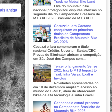
Track no Mobai Bike Land
Elite do mountain bike
nacional protagonizou disputas intensas no
is antiga
segundo dia do Campeonato Brasileiro de
MTB XC 2026 Brasileiro de MTB XCC ...
Cocuzzi e Iara Caetano
conquistam os primeiros
títulos do Campeonato
Brasileiro de Mountain Bike
XC 2026
Cocuzzi e Iara comemoram o título
nacional Crédito: Ueverton Santos/CBC
Provas de Eliminator abriram a competição
em São José dos Campos com...
Terceiro lançamento Sense
2021 traz E-MTB Impact E-
Trail, linha Versa, Exalt e
Invictus
Novidades apresentadas no
dia 10 de dezembro ampliam acesso ao
mundo do E-MTB, além de oferecerem
bikes de alta tecnologia e linha Gravel...
Cannondale estará presente
no Campeonato Brasileiro de
Mountain Bike 2026