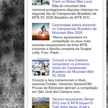
Track no Mobai Bike Land
Elite do mountain bike
nacional protagonizou disputas intensas no
segundo dia do Campeonato Brasileiro de
MTB XC 2026 Brasileiro de MTB XCC ...
Cannondale estará presente
no Campeonato Brasileiro de
Mountain Bike 2026
Marca apresentará na
competição os seus mais
recentes lançamentos da linha MTB,
incluindo a família completa da Scalpel
Lefty. Foto: Pablo ...
Cocuzzi e Iara Caetano
conquistam os primeiros
títulos do Campeonato
Brasileiro de Mountain Bike
XC 2026
Cocuzzi e Iara comemoram o título
nacional Crédito: Ueverton Santos/CBC
Provas de Eliminator abriram a competição
em São José dos Campos com...
Terceiro lançamento Sense
2021 traz E-MTB Impact E-
Trail, linha Versa, Exalt e