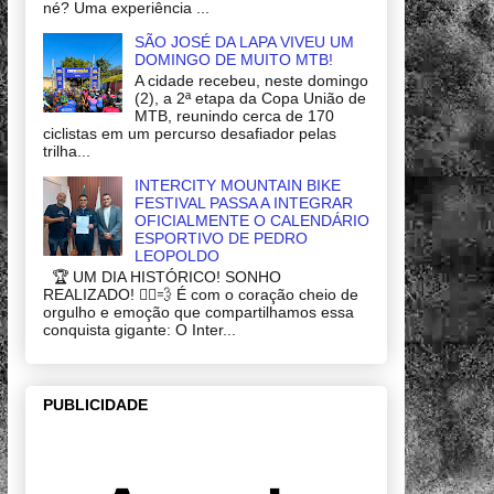
né? Uma experiência ...
SÃO JOSÉ DA LAPA VIVEU UM
DOMINGO DE MUITO MTB!
A cidade recebeu, neste domingo
(2), a 2ª etapa da Copa União de
MTB, reunindo cerca de 170
ciclistas em um percurso desafiador pelas
trilha...
INTERCITY MOUNTAIN BIKE
FESTIVAL PASSA A INTEGRAR
OFICIALMENTE O CALENDÁRIO
ESPORTIVO DE PEDRO
LEOPOLDO
🏆 UM DIA HISTÓRICO! SONHO
REALIZADO! 🚴‍♂️💨 É com o coração cheio de
orgulho e emoção que compartilhamos essa
conquista gigante: O Inter...
PUBLICIDADE