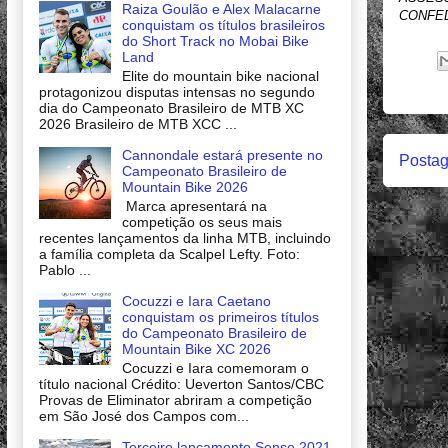
Raiza Goulão e Alex Malacarne
CONFED
conquistam os títulos brasileiros
do Short Track no Mobai Bike
Land
Elite do mountain bike nacional
protagonizou disputas intensas no segundo
dia do Campeonato Brasileiro de MTB XC
2026 Brasileiro de MTB XCC ...
Cannondale estará presente no
Postag
Campeonato Brasileiro de
Mountain Bike 2026
Marca apresentará na
competição os seus mais
recentes lançamentos da linha MTB, incluindo
a família completa da Scalpel Lefty. Foto:
Pablo ...
Cocuzzi e Iara Caetano
conquistam os primeiros títulos
do Campeonato Brasileiro de
Mountain Bike XC 2026
Cocuzzi e Iara comemoram o
título nacional Crédito: Ueverton Santos/CBC
Provas de Eliminator abriram a competição
em São José dos Campos com...
Terceiro lançamento Sense 2021