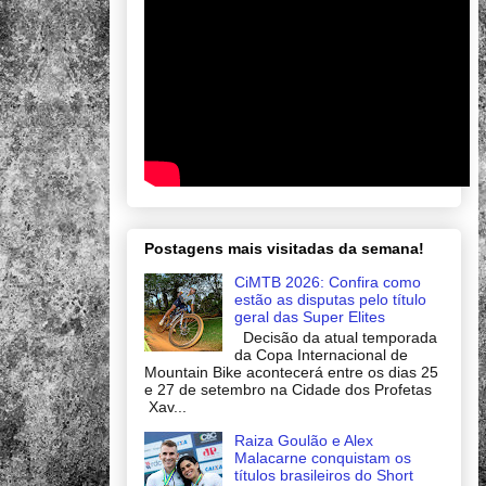
Postagens mais visitadas da semana!
CiMTB 2026: Confira como
estão as disputas pelo título
geral das Super Elites
Decisão da atual temporada
da Copa Internacional de
Mountain Bike acontecerá entre os dias 25
e 27 de setembro na Cidade dos Profetas
Xav...
Raiza Goulão e Alex
Malacarne conquistam os
títulos brasileiros do Short