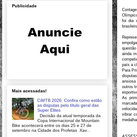
Publicidade
Contage
Olímpico
foi dia
brasilei
Represe
empolga
questão 
ainda ma
competi
país a c
Para Pri
disputa
ansiosa 
outros t
Mais acessadas!
esportiv
As prim
CiMTB 2026: Confira como estão
marcada
as disputas pelo título geral das
velocida
Super Elites
vibrar 
Decisão da atual temporada da
medalha
Copa Internacional de Mountain
Bike acontecerá entre os dias 25 e 27 de
setembro na Cidade dos Profetas Xav...
ASSES