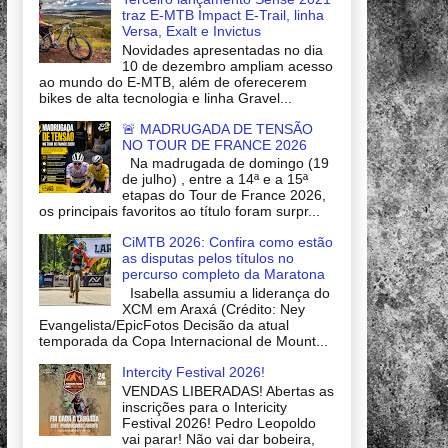
traz E-MTB Impact E-Trail, linha
Versa, Exalt e Invictus
Novidades apresentadas no dia
10 de dezembro ampliam acesso
ao mundo do E-MTB, além de oferecerem
bikes de alta tecnologia e linha Gravel...
🚨 MADRUGADA DE TENSÃO
NO TOUR DE FRANCE 2026
Na madrugada de domingo (19
de julho) , entre a 14ª e a 15ª
etapas do Tour de France 2026,
os principais favoritos ao título foram surpr...
CiMTB 2026: Confira como estão
as disputas pelos títulos no
percurso completo da Maratona
Isabella assumiu a liderança do
XCM em Araxá (Crédito: Ney
Evangelista/EpicFotos Decisão da atual
temporada da Copa Internacional de Mount...
Intercity Festival 2026!
VENDAS LIBERADAS! Abertas as
inscrições para o Intericity
Festival 2026! Pedro Leopoldo
vai parar! Não vai dar bobeira,