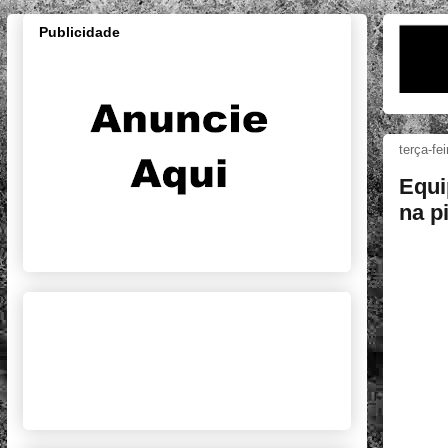
Publicidade
terça-fe
Equi
na p