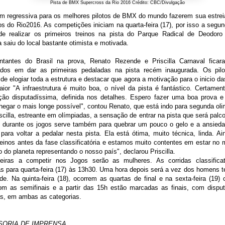
Pista de BMX Supercross da Rio 2016 Crédito: CBC/Divulgação
m regressiva para os melhores pilotos de BMX do mundo fazerem sua estrei
s do Rio2016. As competições iniciam na quarta-feira (17), por isso a segund
 de realizar os primeiros treinos na pista do Parque Radical de Deodoro
ra saiu do local bastante otimista e motivada.
ntantes do Brasil na prova, Renato Rezende e Priscilla Carnaval ficar
dos em dar as primeiras pedaladas na pista recém inaugurada. Os pilo
de elogiar toda a estrutura e destacar que agora a motivação para o inicio da
ior "A infraestrutura é muito boa, o nível da pista é fantástico. Certame
ção disputadíssima, definida nos detalhes. Espero fazer uma boa prova e
hegar o mais longe possível", contou Renato, que está indo para segunda ol
scilla, estreante em olímpiadas, a sensação de entrar na pista que será palc
s durante os jogos serve também para quebrar um pouco o gelo e a ansieda
para voltar a pedalar nesta pista. Ela está ótima, muito técnica, linda. A
reinos antes da fase classificatória e estamos muito contentes em estar no 
o do planeta representando o nosso país", declarou Priscilla.
eiras a competir nos Jogos serão as mulheres. As corridas classificat
s para quarta-feira (17) às 13h30. Uma hora depois será a vez dos homens 
de. Na quinta-feira (18), ocorrem as quartas de final e na sexta-feira (19) o
com as semifinais e a partir das 15h estão marcadas as finais, com disput
s, em ambas as categorias.
SORIA DE IMPRENSA