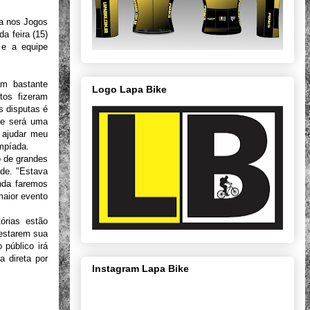
a nos Jogos
a feira (15)
 e a equipe
am bastante
Logo Lapa Bike
tos fizeram
s disputas é
nte será uma
 ajudar meu
impíada.
o de grandes
de. "Estava
inda faremos
maior evento
órias estão
testarem sua
 público irá
a direta por
Instagram Lapa Bike