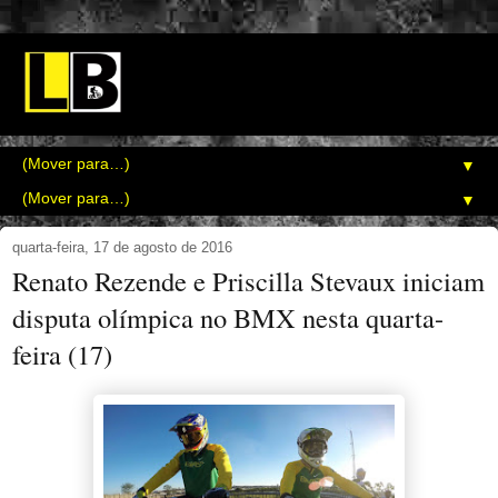
▼
▼
quarta-feira, 17 de agosto de 2016
Renato Rezende e Priscilla Stevaux iniciam
disputa olímpica no BMX nesta quarta-
feira (17)