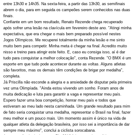
entre 13h30 e 14h35. Na sexta-feira, a partir das 13h30, as semifinais
abrem o dia, para em seguida os campeões serem conhecidos nas duas
finais.
Confiante em um bom resultado, Renato Rezende chega recuperado
após sofrer uma lesão na clavícula em fevereiro deste ano. "Atingi minha
expectativa, que era chegar o mais bem preparado possível nestes
Jogos Olímpicos. Me recuperei totalmente da minha lesão e me sinto
muito bem para competir. Minha meta é chegar na final. Acredito muito
nisso e treino para atingir este feito. E, caso eu consiga isso, aí é dar
tudo para conquistar a melhor colocação", conta Rezende. "O BMX é um
esporte em que tudo pode acontecer durante as voltas. Alguns atletas
são favoritos, mas os demais têm condições de brigar por medalha",
completa.
Já Priscilla não esconde a alegria e a ansiedade de disputar pela primeira
vez uma Olimpíada. "Ainda estou vivendo um sonho. Foram anos de
muita dedicação e luta para garantir a vaga e representar meu país.
Espero fazer uma boa competição, honrar meu país e todos que
estiveram ao meu lado nesta caminhada. Um grande resultado para mim
de fato seria conquistar uma medalha, representar o Brasil na final, fazer
meu melhor e um pouco mais. Um momento assim é único na vida de
qualquer atleta da delegação brasileira, por isso sei a importância de dar
sempre meu máximo", conclui a ciclista sorocabana.