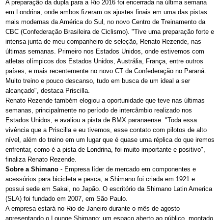
A preparação da dupla para a Rio 2016 foi encerrada na última semana
em Londrina, onde ambos fizeram os ajustes finais em uma das pistas
mais modernas da América do Sul, no novo Centro de Treinamento da
CBC (Confederação Brasileira de Ciclismo). "Tive uma preparação forte e
intensa junta de meu companheiro de seleção, Renato Rezende, nas
últimas semanas. Primeiro nos Estados Unidos, onde estivemos com
atletas olímpicos dos Estados Unidos, Austrália, França, entre outros
países, e mais recentemente no novo CT da Confederação no Paraná.
Muito treino e pouco descanso, tudo em busca de um ideal a ser
alcançado", destaca Priscilla.
Renato Rezende também elogiou a oportunidade que teve nas últimas
semanas, principalmente no período de intercâmbio realizado nos
Estados Unidos, e avaliou a pista de BMX paranaense. "Toda essa
vivência que a Priscilla e eu tivemos, esse contato com pilotos de alto
nível, além do treino em um lugar que é quase uma réplica do que iremos
enfrentar, como é a pista de Londrina, foi muito importante e positivo",
finaliza Renato Rezende.
Sobre a Shimano
- Empresa líder de mercado em componentes e
acessórios para bicicleta e pesca, a Shimano foi criada em 1921 e
possui sede em Sakai, no Japão. O escritório da Shimano Latin America
(SLA) foi fundado em 2007, em São Paulo.
A empresa estará no Rio de Janeiro durante o mês de agosto
apresentando o Lounge Shimano: um espaço aberto ao público, montado