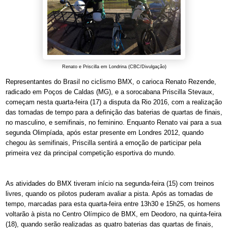
Renato e Priscilla em Londrina (CBC/Divulgação)
Representantes do Brasil no ciclismo BMX, o carioca Renato Rezende,
radicado em Poços de Caldas (MG), e a sorocabana Priscilla Stevaux,
começam nesta quarta-feira (17) a disputa da Rio 2016, com a realização
das tomadas de tempo para a definição das baterias de quartas de finais,
no masculino, e semifinais, no feminino. Enquanto Renato vai para a sua
segunda Olimpíada, após estar presente em Londres 2012, quando
chegou às semifinais, Priscilla sentirá a emoção de participar pela
primeira vez da principal competição esportiva do mundo.
As atividades do BMX tiveram início na segunda-feira (15) com treinos
livres, quando os pilotos puderam avaliar a pista. Após as tomadas de
tempo, marcadas para esta quarta-feira entre 13h30 e 15h25, os homens
voltarão à pista no Centro Olímpico de BMX, em Deodoro, na quinta-feira
(18), quando serão realizadas as quatro baterias das quartas de finais,