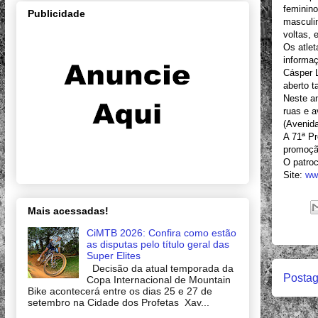
feminino
Publicidade
masculin
voltas, 
Os atle
informaç
Cásper L
aberto t
Neste an
ruas e 
(Avenid
A 71ª Pr
promoçã
O patroc
Site:
ww
Mais acessadas!
CiMTB 2026: Confira como estão
as disputas pelo título geral das
Super Elites
Decisão da atual temporada da
Postag
Copa Internacional de Mountain
Bike acontecerá entre os dias 25 e 27 de
setembro na Cidade dos Profetas Xav...