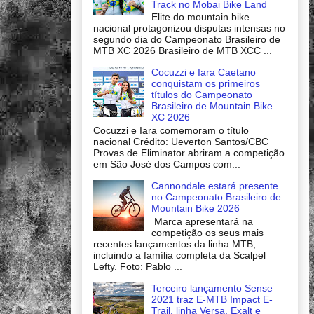
Track no Mobai Bike Land
Elite do mountain bike
nacional protagonizou disputas intensas no
segundo dia do Campeonato Brasileiro de
MTB XC 2026 Brasileiro de MTB XCC ...
Cocuzzi e Iara Caetano
conquistam os primeiros
títulos do Campeonato
Brasileiro de Mountain Bike
XC 2026
Cocuzzi e Iara comemoram o título
nacional Crédito: Ueverton Santos/CBC
Provas de Eliminator abriram a competição
em São José dos Campos com...
Cannondale estará presente
no Campeonato Brasileiro de
Mountain Bike 2026
Marca apresentará na
competição os seus mais
recentes lançamentos da linha MTB,
incluindo a família completa da Scalpel
Lefty. Foto: Pablo ...
Terceiro lançamento Sense
2021 traz E-MTB Impact E-
Trail, linha Versa, Exalt e