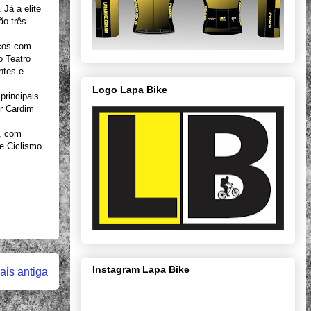
Já a elite
ão três
icos com
o Teatro
ntes e
Logo Lapa Bike
principais
r Cardim
a, com
e Ciclismo.
Instagram Lapa Bike
is antiga