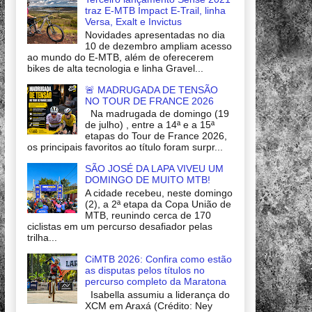
traz E-MTB Impact E-Trail, linha
Versa, Exalt e Invictus
Novidades apresentadas no dia
10 de dezembro ampliam acesso
ao mundo do E-MTB, além de oferecerem
bikes de alta tecnologia e linha Gravel...
🚨 MADRUGADA DE TENSÃO
NO TOUR DE FRANCE 2026
Na madrugada de domingo (19
de julho) , entre a 14ª e a 15ª
etapas do Tour de France 2026,
os principais favoritos ao título foram surpr...
SÃO JOSÉ DA LAPA VIVEU UM
DOMINGO DE MUITO MTB!
A cidade recebeu, neste domingo
(2), a 2ª etapa da Copa União de
MTB, reunindo cerca de 170
ciclistas em um percurso desafiador pelas
trilha...
CiMTB 2026: Confira como estão
as disputas pelos títulos no
percurso completo da Maratona
Isabella assumiu a liderança do
XCM em Araxá (Crédito: Ney