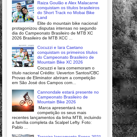
Raiza Goulão e Alex Malacarne
conquistam os títulos brasileiros
do Short Track no Mobai Bike
Land
Elite do mountain bike nacional
protagonizou disputas intensas no segundo
dia do Campeonato Brasileiro de MTB XC
2026 Brasileiro de MTB XCC ...
Cocuzzi e Iara Caetano
conquistam os primeiros títulos
do Campeonato Brasileiro de
Mountain Bike XC 2026
Cocuzzi e Iara comemoram o
título nacional Crédito: Ueverton Santos/CBC
Provas de Eliminator abriram a competição
em São José dos Campos com...
Cannondale estará presente no
Campeonato Brasileiro de
Mountain Bike 2026
Marca apresentará na
competição os seus mais
recentes lançamentos da linha MTB, incluindo
a família completa da Scalpel Lefty. Foto:
Pablo ...
Terceiro lançamento Sense 2021