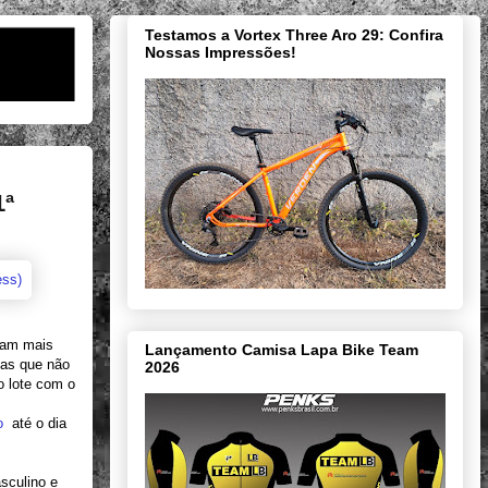
Testamos a Vortex Three Aro 29: Confira
Nossas Impressões!
1ª
aram mais
Lançamento Camisa Lapa Bike Team
tas que não
2026
o lote com o
o
até o dia
sculino e