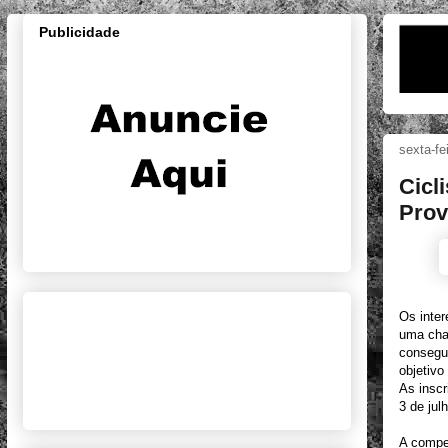
Publicidade
sexta-fe
Cicl
Prov
Os inter
uma chan
consegui
objetivo
As inscr
3 de jul
A compe