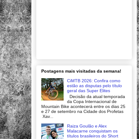
Postagens mais visitadas da semana!
CiMTB 2026: Confira como
estão as disputas pelo título
geral das Super Elites
Decisão da atual temporada
da Copa Internacional de
Mountain Bike acontecerá entre os dias 25
e 27 de setembro na Cidade dos Profetas
Xav...
Raiza Goulão e Alex
Malacarne conquistam os
títulos brasileiros do Short