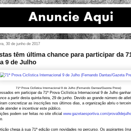
ira, 30 de junho de 2017
istas têm última chance para participar da 7
a 9 de Julho
71ª Prova Ciclística Internacional 9 de Julho (Fernando Dantas/Gazeta Press)
essados em participar da 71ª Prova Ciclística Internacional 9 de Julho ganh
ce a partir desta quinta-feira, 29 de junho. Devido ao grande número de atle
ram concretizar as inscrições nos últimos dias, a organização abriu o terceir
 de atender e incentivar este público.
ições podem ser feitas no site oficial
www.gazetaesportiva.com/
prova9dejulh
ho.
tição chega à sua 71ª edição com novidades no percurso. Os aspirantes (ma