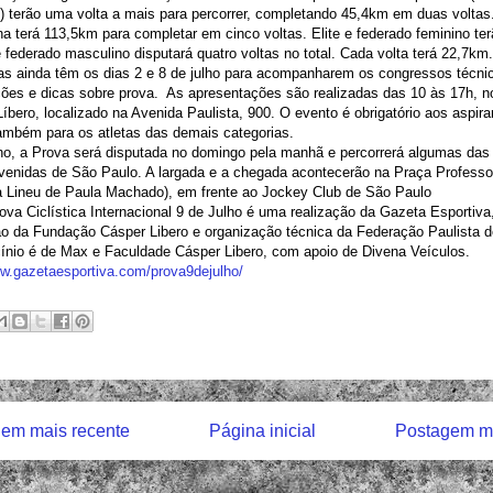
) terão uma volta a mais para percorrer, completando 45,4km em duas voltas. 
a terá 113,5km para completar em cinco voltas. Elite e federado feminino ter
e federado masculino disputará quatro voltas no total. Cada volta terá 22,7km.
tas ainda têm os dias 2 e 8 de julho para acompanharem os congressos técn
ões e dicas sobre prova. As apresentações são realizadas das 10 às 17h, n
íbero, localizado na Avenida Paulista, 900. O evento é obrigatório aos aspira
ambém para os atletas das demais categorias.
o, a Prova será disputada no domingo pela manhã e percorrerá algumas das 
avenidas de São Paulo. A largada e a chegada acontecerão na Praça Professo
a Lineu de Paula Machado), em frente ao Jockey Club de São Paulo
ova Ciclística Internacional 9 de Julho é uma realização da Gazeta Esportiv
o da Fundação Cásper Libero e organização técnica da Federação Paulista d
ínio é de Max e Faculdade Cásper Libero, com apoio de Divena Veículos.
w.gazetaesportiva.com/
prova9dejulho/
em mais recente
Página inicial
Postagem ma