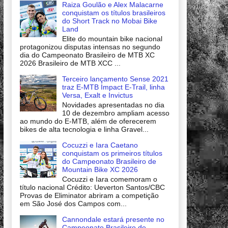
Raiza Goulão e Alex Malacarne
conquistam os títulos brasileiros
do Short Track no Mobai Bike
Land
Elite do mountain bike nacional
protagonizou disputas intensas no segundo
dia do Campeonato Brasileiro de MTB XC
2026 Brasileiro de MTB XCC ...
Terceiro lançamento Sense 2021
traz E-MTB Impact E-Trail, linha
Versa, Exalt e Invictus
Novidades apresentadas no dia
10 de dezembro ampliam acesso
ao mundo do E-MTB, além de oferecerem
bikes de alta tecnologia e linha Gravel...
Cocuzzi e Iara Caetano
conquistam os primeiros títulos
do Campeonato Brasileiro de
Mountain Bike XC 2026
Cocuzzi e Iara comemoram o
título nacional Crédito: Ueverton Santos/CBC
Provas de Eliminator abriram a competição
em São José dos Campos com...
Cannondale estará presente no
Campeonato Brasileiro de