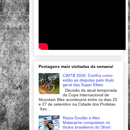
Postagens mais visitadas da semana!
CiMTB 2026: Confira como
estão as disputas pelo título
geral das Super Elites
Decisão da atual temporada
da Copa Internacional de
Mountain Bike acontecerá entre os dias 25
e 27 de setembro na Cidade dos Profetas
Xav...
Raiza Goulão e Alex
Malacarne conquistam os
títulos brasileiros do Short