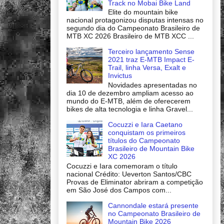
Track no Mobai Bike Land
Elite do mountain bike
nacional protagonizou disputas intensas no
segundo dia do Campeonato Brasileiro de
MTB XC 2026 Brasileiro de MTB XCC ...
Terceiro lançamento Sense
2021 traz E-MTB Impact E-
Trail, linha Versa, Exalt e
Invictus
Novidades apresentadas no
dia 10 de dezembro ampliam acesso ao
mundo do E-MTB, além de oferecerem
bikes de alta tecnologia e linha Gravel...
Cocuzzi e Iara Caetano
conquistam os primeiros
títulos do Campeonato
Brasileiro de Mountain Bike
XC 2026
Cocuzzi e Iara comemoram o título
nacional Crédito: Ueverton Santos/CBC
Provas de Eliminator abriram a competição
em São José dos Campos com...
Cannondale estará presente
no Campeonato Brasileiro de
Mountain Bike 2026