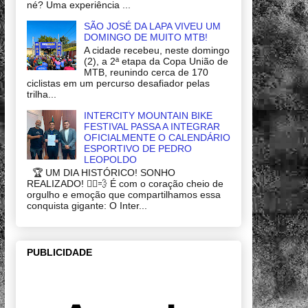
né? Uma experiência ...
SÃO JOSÉ DA LAPA VIVEU UM
DOMINGO DE MUITO MTB!
A cidade recebeu, neste domingo
(2), a 2ª etapa da Copa União de
MTB, reunindo cerca de 170
ciclistas em um percurso desafiador pelas
trilha...
INTERCITY MOUNTAIN BIKE
FESTIVAL PASSA A INTEGRAR
OFICIALMENTE O CALENDÁRIO
ESPORTIVO DE PEDRO
LEOPOLDO
🏆 UM DIA HISTÓRICO! SONHO
REALIZADO! 🚴‍♂️💨 É com o coração cheio de
orgulho e emoção que compartilhamos essa
conquista gigante: O Inter...
PUBLICIDADE