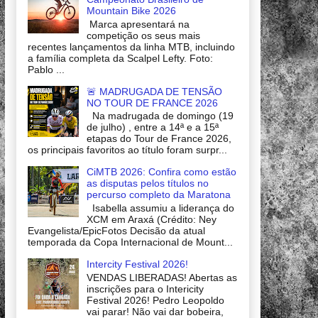
Mountain Bike 2026
Marca apresentará na
competição os seus mais
recentes lançamentos da linha MTB, incluindo
a família completa da Scalpel Lefty. Foto:
Pablo ...
🚨 MADRUGADA DE TENSÃO
NO TOUR DE FRANCE 2026
Na madrugada de domingo (19
de julho) , entre a 14ª e a 15ª
etapas do Tour de France 2026,
os principais favoritos ao título foram surpr...
CiMTB 2026: Confira como estão
as disputas pelos títulos no
percurso completo da Maratona
Isabella assumiu a liderança do
XCM em Araxá (Crédito: Ney
Evangelista/EpicFotos Decisão da atual
temporada da Copa Internacional de Mount...
Intercity Festival 2026!
VENDAS LIBERADAS! Abertas as
inscrições para o Intericity
Festival 2026! Pedro Leopoldo
vai parar! Não vai dar bobeira,