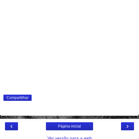
Compartilhar
‹
›
Página inicial
Ver versão para a web