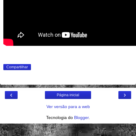
Compartilhar
‹
›
Página inicial
Ver versão para a web
Tecnologia do
Blogger
.