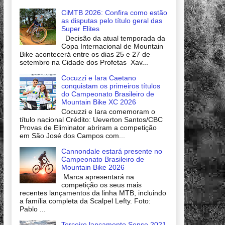
CiMTB 2026: Confira como estão
as disputas pelo título geral das
Super Elites
Decisão da atual temporada da
Copa Internacional de Mountain
Bike acontecerá entre os dias 25 e 27 de
setembro na Cidade dos Profetas Xav...
Cocuzzi e Iara Caetano
conquistam os primeiros títulos
do Campeonato Brasileiro de
Mountain Bike XC 2026
Cocuzzi e Iara comemoram o
título nacional Crédito: Ueverton Santos/CBC
Provas de Eliminator abriram a competição
em São José dos Campos com...
Cannondale estará presente no
Campeonato Brasileiro de
Mountain Bike 2026
Marca apresentará na
competição os seus mais
recentes lançamentos da linha MTB, incluindo
a família completa da Scalpel Lefty. Foto:
Pablo ...
Terceiro lançamento Sense 2021