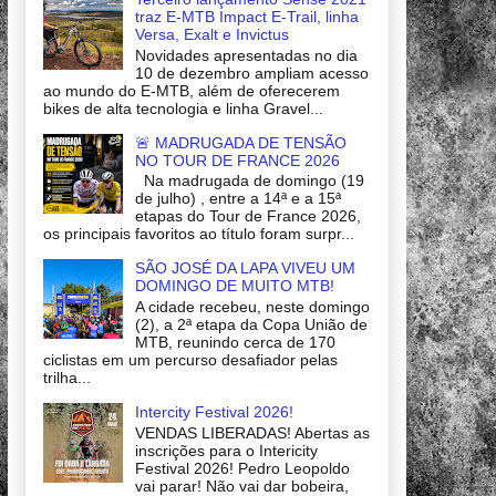
traz E-MTB Impact E-Trail, linha
Versa, Exalt e Invictus
Novidades apresentadas no dia
10 de dezembro ampliam acesso
ao mundo do E-MTB, além de oferecerem
bikes de alta tecnologia e linha Gravel...
🚨 MADRUGADA DE TENSÃO
NO TOUR DE FRANCE 2026
Na madrugada de domingo (19
de julho) , entre a 14ª e a 15ª
etapas do Tour de France 2026,
os principais favoritos ao título foram surpr...
SÃO JOSÉ DA LAPA VIVEU UM
DOMINGO DE MUITO MTB!
A cidade recebeu, neste domingo
(2), a 2ª etapa da Copa União de
MTB, reunindo cerca de 170
ciclistas em um percurso desafiador pelas
trilha...
Intercity Festival 2026!
VENDAS LIBERADAS! Abertas as
inscrições para o Intericity
Festival 2026! Pedro Leopoldo
vai parar! Não vai dar bobeira,