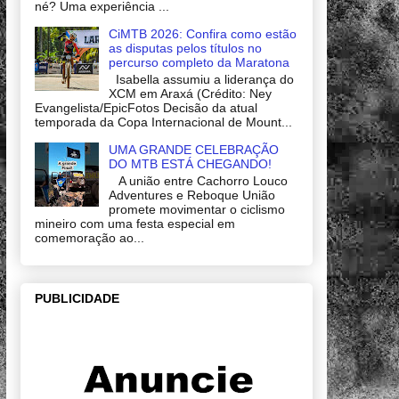
né? Uma experiência ...
CiMTB 2026: Confira como estão
as disputas pelos títulos no
percurso completo da Maratona
Isabella assumiu a liderança do
XCM em Araxá (Crédito: Ney
Evangelista/EpicFotos Decisão da atual
temporada da Copa Internacional de Mount...
UMA GRANDE CELEBRAÇÃO
DO MTB ESTÁ CHEGANDO!
A união entre Cachorro Louco
Adventures e Reboque União
promete movimentar o ciclismo
mineiro com uma festa especial em
comemoração ao...
PUBLICIDADE