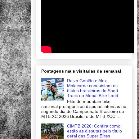
Postagens mais visitadas da semana!
Raiza Goulão e Alex
Malacarne conquistam os
títulos brasileiros do Short
Track no Mobai Bike Land
Elite do mountain bike
nacional protagonizou disputas intensas no
segundo dia do Campeonato Brasileiro de
MTB XC 2026 Brasileiro de MTB XCC ...
CiMTB 2026: Confira como
estão as disputas pelo título
geral das Super Elites