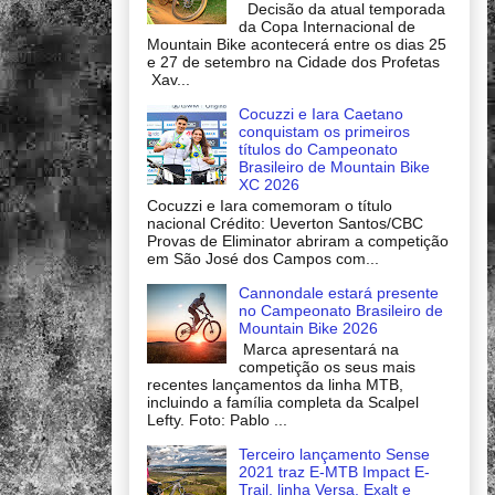
Decisão da atual temporada
da Copa Internacional de
Mountain Bike acontecerá entre os dias 25
e 27 de setembro na Cidade dos Profetas
Xav...
Cocuzzi e Iara Caetano
conquistam os primeiros
títulos do Campeonato
Brasileiro de Mountain Bike
XC 2026
Cocuzzi e Iara comemoram o título
nacional Crédito: Ueverton Santos/CBC
Provas de Eliminator abriram a competição
em São José dos Campos com...
Cannondale estará presente
no Campeonato Brasileiro de
Mountain Bike 2026
Marca apresentará na
competição os seus mais
recentes lançamentos da linha MTB,
incluindo a família completa da Scalpel
Lefty. Foto: Pablo ...
Terceiro lançamento Sense
2021 traz E-MTB Impact E-
Trail, linha Versa, Exalt e