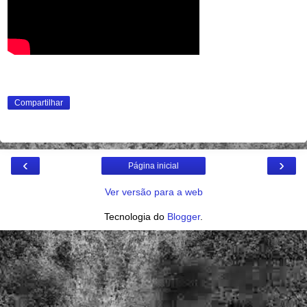
Compartilhar
‹
›
Página inicial
Ver versão para a web
Tecnologia do
Blogger
.