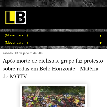
▼
▼
sábado, 13 de janeiro de 2018
Após morte de ciclistas, grupo faz protesto
sobre rodas em Belo Horizonte - Matéria
do MGTV