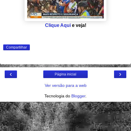
Clique Aqui
e veja!
Compartilhar
‹
›
Página inicial
Ver versão para a web
Tecnologia do
Blogger
.