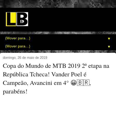
▼
▼
domingo, 26 de maio de 2019
Copa do Mundo de MTB 2019 2ª etapa na
República Tcheca! Vander Poel é
Campeão, Avancini em 4° 😀🇧🇷,
parabéns!