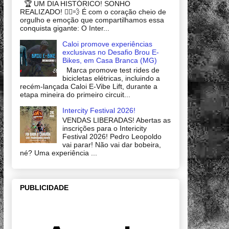
🏆 UM DIA HISTÓRICO! SONHO
REALIZADO! 🚴‍♂️💨 É com o coração cheio de
orgulho e emoção que compartilhamos essa
conquista gigante: O Inter...
Caloi promove experiências
exclusivas no Desafio Brou E-
Bikes, em Casa Branca (MG)
Marca promove test rides de
bicicletas elétricas, incluindo a
recém-lançada Caloi E-Vibe Lift, durante a
etapa mineira do primeiro circuit...
Intercity Festival 2026!
VENDAS LIBERADAS! Abertas as
inscrições para o Intericity
Festival 2026! Pedro Leopoldo
vai parar! Não vai dar bobeira,
né? Uma experiência ...
PUBLICIDADE