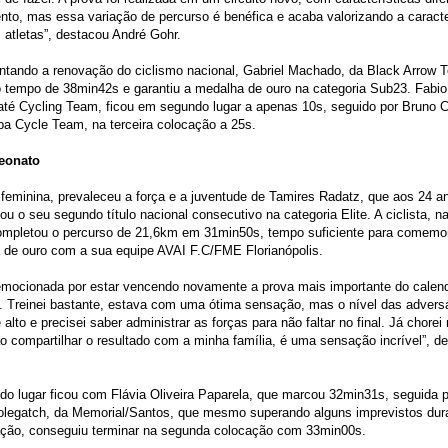
nto, mas essa variação de percurso é benéfica e acaba valorizando a caracte
 atletas”, destacou André Gohr.
ntando a renovação do ciclismo nacional, Gabriel Machado, da Black Arrow 
 tempo de 38min42s e garantiu a medalha de ouro na categoria Sub23. Fabio
até Cycling Team, ficou em segundo lugar a apenas 10s, seguido por Bruno 
ba Cycle Team, na terceira colocação a 25s.
eonato
 feminina, prevaleceu a força e a juventude de Tamires Radatz, que aos 24 a
ou o seu segundo título nacional consecutivo na categoria Elite. A ciclista, na
 completou o percurso de 21,6km em 31min50s, tempo suficiente para comemo
 de ouro com a sua equipe AVAI F.C/FME Florianópolis.
 emocionada por estar vencendo novamente a prova mais importante do calend
. Treinei bastante, estava com uma ótima sensação, mas o nível das adversá
 alto e precisei saber administrar as forças para não faltar no final. Já chorei
ao compartilhar o resultado com a minha família, é uma sensação incrível”, d
.
o lugar ficou com Flávia Oliveira Paparela, que marcou 32min31s, seguida 
olegatch, da Memorial/Santos, que mesmo superando alguns imprevistos dur
pação, conseguiu terminar na segunda colocação com 33min00s.