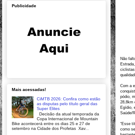
Publicidade
Não falt
Estrada,
ciclista
qualidad
Com a e
Mais acessadas!
conquist
pódio, m
CiMTB 2026: Confira como estão
28,8km 
as disputas pelo título geral das
Egídio, 
Super Elites
Saúde/Ri
Decisão da atual temporada da
Copa Internacional de Mountain
Bike acontecerá entre os dias 25 e 27 de
“Esse tí
setembro na Cidade dos Profetas Xav...
como ser
bastante