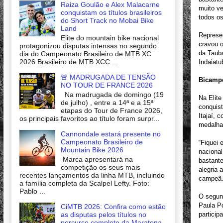
Raiza Goulão e Alex Malacarne
muito ve
conquistam os títulos brasileiros
todos os
do Short Track no Mobai Bike
Land
Represe
Elite do mountain bike nacional
cravou o
protagonizou disputas intensas no segundo
da Taub
dia do Campeonato Brasileiro de MTB XC
2026 Brasileiro de MTB XCC ...
Indaiatu
🚨 MADRUGADA DE TENSÃO
Bicamp
NO TOUR DE FRANCE 2026
Na madrugada de domingo (19
Na Elite
de julho) , entre a 14ª e a 15ª
conquist
etapas do Tour de France 2026,
Itajaí,
os principais favoritos ao título foram surpr...
medalha
Cannondale estará presente no
Campeonato Brasileiro de
“Fiquei
Mountain Bike 2026
nacional
Marca apresentará na
bastante
competição os seus mais
alegria 
recentes lançamentos da linha MTB, incluindo
campeã
a família completa da Scalpel Lefty. Foto:
Pablo ...
O segund
Paula P
CiMTB 2026: Confira como estão
as disputas pelos títulos no
partici
percurso completo da Maratona