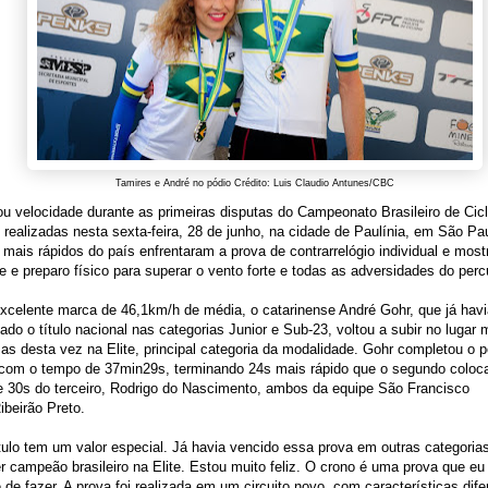
Tamires e André no pódio Crédito: Luis Claudio Antunes/CBC
ou velocidade durante as primeiras disputas do Campeonato Brasileiro de Cic
 realizadas nesta sexta-feira, 28 de junho, na cidade de Paulínia, em São P
s mais rápidos do país enfrentaram a prova de contrarrelógio individual e mos
e e preparo físico para superar o vento forte e todas as adversidades do perc
xcelente marca de 46,1km/h de média, o catarinense André Gohr, que já havi
ado o título nacional nas categorias Junior e Sub-23, voltou a subir no lugar 
as desta vez na Elite, principal categoria da modalidade. Gohr completou o 
com o tempo de 37min29s, terminando 24s mais rápido que o segundo coloca
e 30s do terceiro, Rodrigo do Nascimento, ambos da equipe São Francisco
beirão Preto.
tulo tem um valor especial. Já havia vencido essa prova em outras categori
 campeão brasileiro na Elite. Estou muito feliz. O crono é uma prova que eu
 de fazer. A prova foi realizada em um circuito novo, com características dife