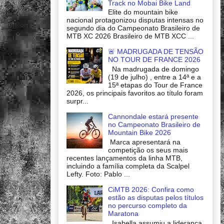
Track no Mobai Bike Land
Elite do mountain bike
nacional protagonizou disputas intensas no
segundo dia do Campeonato Brasileiro de
MTB XC 2026 Brasileiro de MTB XCC ...
🚨 MADRUGADA DE TENSÃO
NO TOUR DE FRANCE 2026
Na madrugada de domingo
(19 de julho) , entre a 14ª e a
15ª etapas do Tour de France
2026, os principais favoritos ao título foram
surpr...
Cannondale estará presente
no Campeonato Brasileiro de
Mountain Bike 2026
Marca apresentará na
competição os seus mais
recentes lançamentos da linha MTB,
incluindo a família completa da Scalpel
Lefty. Foto: Pablo ...
CiMTB 2026: Confira como
estão as disputas pelos títulos
no percurso completo da
Maratona
Isabella assumiu a liderança