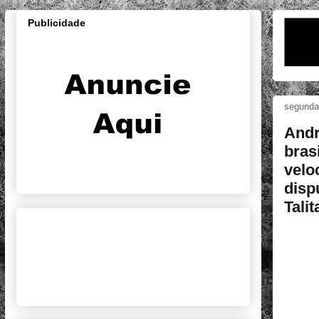
Publicidade
segunda-
Andr
bras
velo
disp
Tali