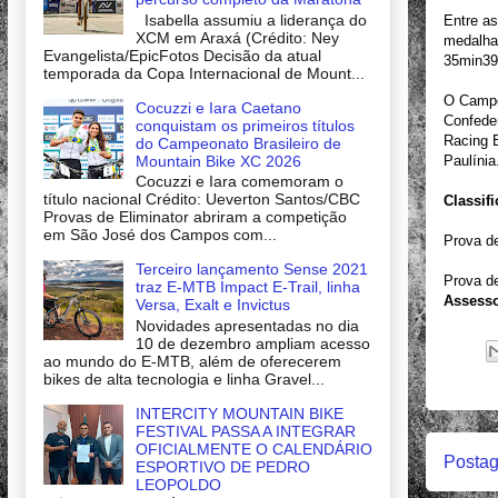
Isabella assumiu a liderança do
Entre as
XCM em Araxá (Crédito: Ney
medalha
Evangelista/EpicFotos Decisão da atual
35min39
temporada da Copa Internacional de Mount...
O Campeo
Cocuzzi e Iara Caetano
Confeder
conquistam os primeiros títulos
Racing B
do Campeonato Brasileiro de
Mountain Bike XC 2026
Paulíni
Cocuzzi e Iara comemoram o
título nacional Crédito: Ueverton Santos/CBC
Classif
Provas de Eliminator abriram a competição
em São José dos Campos com...
Prova de
Terceiro lançamento Sense 2021
Prova de
traz E-MTB Impact E-Trail, linha
Assesso
Versa, Exalt e Invictus
Novidades apresentadas no dia
10 de dezembro ampliam acesso
ao mundo do E-MTB, além de oferecerem
bikes de alta tecnologia e linha Gravel...
INTERCITY MOUNTAIN BIKE
FESTIVAL PASSA A INTEGRAR
OFICIALMENTE O CALENDÁRIO
Postag
ESPORTIVO DE PEDRO
LEOPOLDO