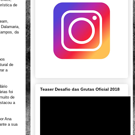
rística de
Team,
 Dalamaria,
Campos, da
nos
tural de
rar a
ário
Teaser Desafio das Grutas Oficial 2018
rias foi
 muito de
estacou a
por Ana
ante a sua