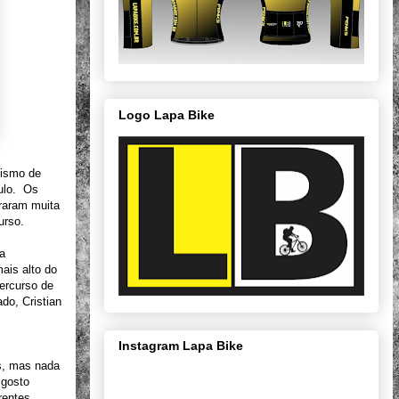
Logo Lapa Bike
lismo de
aulo. Os
traram muita
urso.
a
mais alto do
percurso de
do, Cristian
Instagram Lapa Bike
as, mas nada
 gosto
rentes,