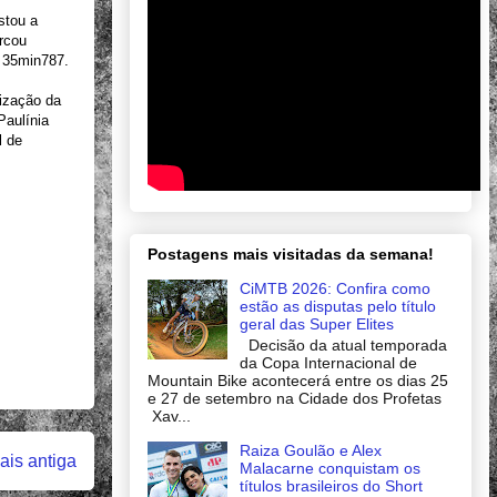
stou a
rcou
 35min787.
lização da
Paulínia
l de
Postagens mais visitadas da semana!
CiMTB 2026: Confira como
estão as disputas pelo título
geral das Super Elites
Decisão da atual temporada
da Copa Internacional de
Mountain Bike acontecerá entre os dias 25
e 27 de setembro na Cidade dos Profetas
Xav...
Raiza Goulão e Alex
is antiga
Malacarne conquistam os
títulos brasileiros do Short