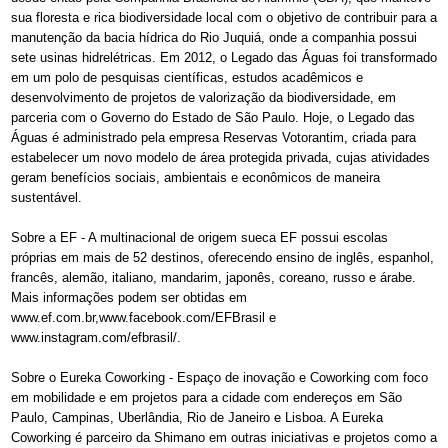
sua floresta e rica biodiversidade local com o objetivo de contribuir para a
manutenção da bacia hídrica do Rio Juquiá, onde a companhia possui
sete usinas hidrelétricas. Em 2012, o Legado das Águas foi transformado
em um polo de pesquisas científicas, estudos acadêmicos e
desenvolvimento de projetos de valorização da biodiversidade, em
parceria com o Governo do Estado de São Paulo. Hoje, o Legado das
Águas é administrado pela empresa Reservas Votorantim, criada para
estabelecer um novo modelo de área protegida privada, cujas atividades
geram benefícios sociais, ambientais e econômicos de maneira
sustentável.
Sobre a EF - A multinacional de origem sueca EF possui escolas
próprias em mais de 52 destinos, oferecendo ensino de inglês, espanhol,
francês, alemão, italiano, mandarim, japonês, coreano, russo e árabe.
Mais informações podem ser obtidas em
www.ef.com.br,www.facebook.com/EFBrasil e
www.instagram.com/efbrasil/.
Sobre o Eureka Coworking - Espaço de inovação e Coworking com foco
em mobilidade e em projetos para a cidade com endereços em São
Paulo, Campinas, Uberlândia, Rio de Janeiro e Lisboa. A Eureka
Coworking é parceiro da Shimano em outras iniciativas e projetos como a