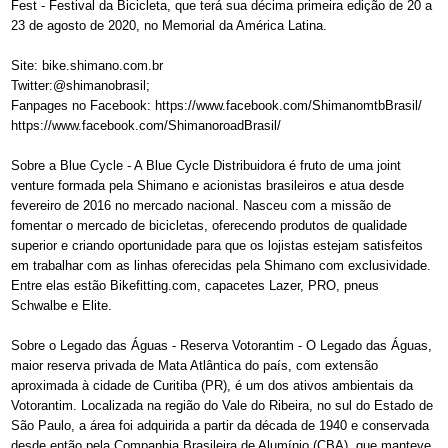
Fest - Festival da Bicicleta, que terá sua décima primeira edição de 20 a
23 de agosto de 2020, no Memorial da América Latina.
Site: bike.shimano.com.br
Twitter:@shimanobrasil;
Fanpages no Facebook: https://www.facebook.com/ShimanomtbBrasil/
https://www.facebook.com/ShimanoroadBrasil/
Sobre a Blue Cycle - A Blue Cycle Distribuidora é fruto de uma joint
venture formada pela Shimano e acionistas brasileiros e atua desde
fevereiro de 2016 no mercado nacional. Nasceu com a missão de
fomentar o mercado de bicicletas, oferecendo produtos de qualidade
superior e criando oportunidade para que os lojistas estejam satisfeitos
em trabalhar com as linhas oferecidas pela Shimano com exclusividade.
Entre elas estão Bikefitting.com, capacetes Lazer, PRO, pneus
Schwalbe e Elite.
Sobre o Legado das Águas - Reserva Votorantim - O Legado das Águas,
maior reserva privada de Mata Atlântica do país, com extensão
aproximada à cidade de Curitiba (PR), é um dos ativos ambientais da
Votorantim. Localizada na região do Vale do Ribeira, no sul do Estado de
São Paulo, a área foi adquirida a partir da década de 1940 e conservada
desde então pela Companhia Brasileira de Alumínio (CBA), que manteve