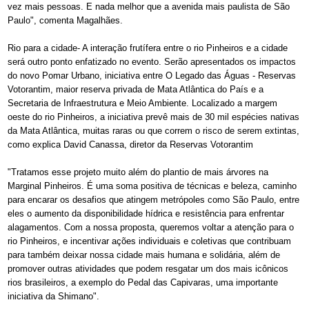
vez mais pessoas. E nada melhor que a avenida mais paulista de São
Paulo", comenta Magalhães.
Rio para a cidade- A interação frutífera entre o rio Pinheiros e a cidade
será outro ponto enfatizado no evento. Serão apresentados os impactos
do novo Pomar Urbano, iniciativa entre O Legado das Águas - Reservas
Votorantim, maior reserva privada de Mata Atlântica do País e a
Secretaria de Infraestrutura e Meio Ambiente. Localizado a margem
oeste do rio Pinheiros, a iniciativa prevê mais de 30 mil espécies nativas
da Mata Atlântica, muitas raras ou que correm o risco de serem extintas,
como explica David Canassa, diretor da Reservas Votorantim
"Tratamos esse projeto muito além do plantio de mais árvores na
Marginal Pinheiros. É uma soma positiva de técnicas e beleza, caminho
para encarar os desafios que atingem metrópoles como São Paulo, entre
eles o aumento da disponibilidade hídrica e resistência para enfrentar
alagamentos. Com a nossa proposta, queremos voltar a atenção para o
rio Pinheiros, e incentivar ações individuais e coletivas que contribuam
para também deixar nossa cidade mais humana e solidária, além de
promover outras atividades que podem resgatar um dos mais icônicos
rios brasileiros, a exemplo do Pedal das Capivaras, uma importante
iniciativa da Shimano".