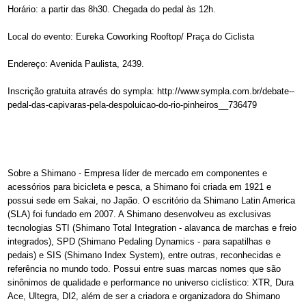
Horário: a partir das 8h30. Chegada do pedal às 12h.
Local do evento: Eureka Coworking Rooftop/ Praça do Ciclista
Endereço: Avenida Paulista, 2439.
Inscrição gratuita através do sympla: http://www.sympla.com.br/debate--
pedal-das-capivaras-pela-despoluicao-do-rio-pinheiros__736479
Sobre a Shimano - Empresa líder de mercado em componentes e
acessórios para bicicleta e pesca, a Shimano foi criada em 1921 e
possui sede em Sakai, no Japão. O escritório da Shimano Latin America
(SLA) foi fundado em 2007. A Shimano desenvolveu as exclusivas
tecnologias STI (Shimano Total Integration - alavanca de marchas e freio
integrados), SPD (Shimano Pedaling Dynamics - para sapatilhas e
pedais) e SIS (Shimano Index System), entre outras, reconhecidas e
referência no mundo todo. Possui entre suas marcas nomes que são
sinônimos de qualidade e performance no universo ciclístico: XTR, Dura
Ace, Ultegra, DI2, além de ser a criadora e organizadora do Shimano