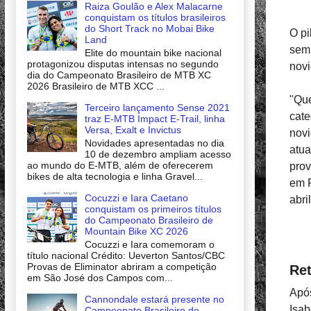
Raiza Goulão e Alex Malacarne
conquistam os títulos brasileiros
do Short Track no Mobai Bike
O pi
Land
semp
Elite do mountain bike nacional
protagonizou disputas intensas no segundo
nov
dia do Campeonato Brasileiro de MTB XC
2026 Brasileiro de MTB XCC ...
"Que
Terceiro lançamento Sense 2021
cate
traz E-MTB Impact E-Trail, linha
Versa, Exalt e Invictus
novi
Novidades apresentadas no dia
atua
10 de dezembro ampliam acesso
ao mundo do E-MTB, além de oferecerem
prov
bikes de alta tecnologia e linha Gravel...
em P
Cocuzzi e Iara Caetano
abri
conquistam os primeiros títulos
do Campeonato Brasileiro de
Mountain Bike XC 2026
Cocuzzi e Iara comemoram o
título nacional Crédito: Ueverton Santos/CBC
Provas de Eliminator abriram a competição
Ret
em São José dos Campos com...
Após
Cannondale estará presente no
Isab
Campeonato Brasileiro de