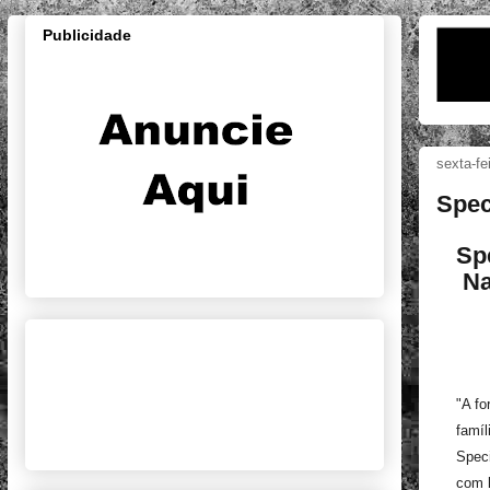
Publicidade
sexta-fe
Spec
Sp
Na
"A fo
famíl
Speci
com