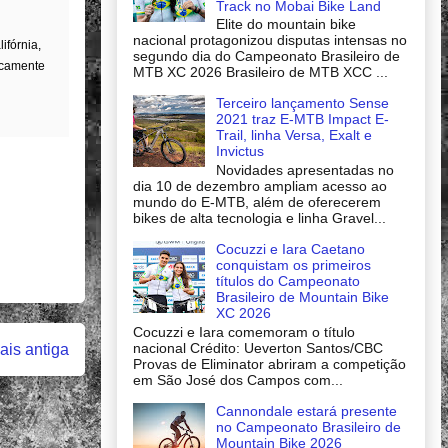
Track no Mobai Bike Land
Elite do mountain bike
nacional protagonizou disputas intensas no
ifórnia,
segundo dia do Campeonato Brasileiro de
icamente
MTB XC 2026 Brasileiro de MTB XCC ...
Terceiro lançamento Sense
2021 traz E-MTB Impact E-
Trail, linha Versa, Exalt e
Invictus
Novidades apresentadas no
dia 10 de dezembro ampliam acesso ao
mundo do E-MTB, além de oferecerem
bikes de alta tecnologia e linha Gravel...
Cocuzzi e Iara Caetano
conquistam os primeiros
títulos do Campeonato
Brasileiro de Mountain Bike
XC 2026
Cocuzzi e Iara comemoram o título
nacional Crédito: Ueverton Santos/CBC
is antiga
Provas de Eliminator abriram a competição
em São José dos Campos com...
Cannondale estará presente
no Campeonato Brasileiro de
Mountain Bike 2026