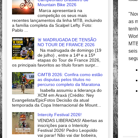
Mountain Bike 2026
Marca apresentará na
"Nov
competição os seus mais
recentes lançamentos da linha MTB, incluindo
as m
a família completa da Scalpel Lefty. Foto:
tenh
Pablo ...
Work
🚨 MADRUGADA DE TENSÃO
MTB 
NO TOUR DE FRANCE 2026
Na madrugada de domingo (19
seis
de julho) , entre a 14ª e a 15ª
segu
etapas do Tour de France 2026,
os principais favoritos ao título foram surpr...
CiMTB 2026: Confira como estão
as disputas pelos títulos no
percurso completo da Maratona
Isabella assumiu a liderança do
XCM em Araxá (Crédito: Ney
Evangelista/EpicFotos Decisão da atual
temporada da Copa Internacional de Mount...
Intercity Festival 2026!
VENDAS LIBERADAS! Abertas as
inscrições para o Intericity
Festival 2026! Pedro Leopoldo
vai parar! Não vai dar bobeira,