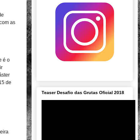
de
 com as
e é o
ir
áster
15 de
Teaser Desafio das Grutas Oficial 2018
eira