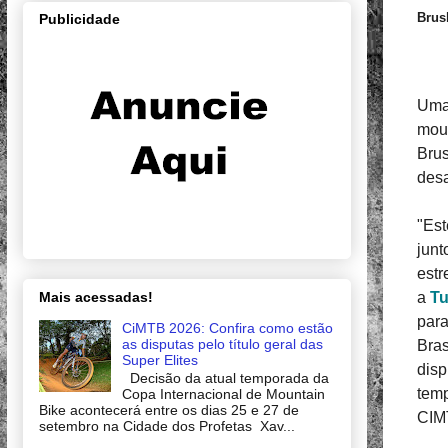
Bru
Publicidade
Uma 
moun
Brus
desa
"Est
junt
estr
Mais acessadas!
a
Tu
para
CiMTB 2026: Confira como estão
as disputas pelo título geral das
Bras
Super Elites
disp
Decisão da atual temporada da
temp
Copa Internacional de Mountain
Bike acontecerá entre os dias 25 e 27 de
CIMT
setembro na Cidade dos Profetas Xav...