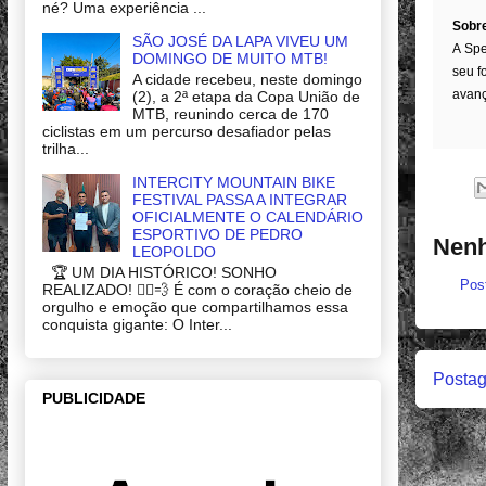
né? Uma experiência ...
Sobre
SÃO JOSÉ DA LAPA VIVEU UM
A Spe
DOMINGO DE MUITO MTB!
seu f
A cidade recebeu, neste domingo
avanç
(2), a 2ª etapa da Copa União de
MTB, reunindo cerca de 170
ciclistas em um percurso desafiador pelas
trilha...
INTERCITY MOUNTAIN BIKE
FESTIVAL PASSA A INTEGRAR
OFICIALMENTE O CALENDÁRIO
ESPORTIVO DE PEDRO
Nenh
LEOPOLDO
🏆 UM DIA HISTÓRICO! SONHO
Pos
REALIZADO! 🚴‍♂️💨 É com o coração cheio de
orgulho e emoção que compartilhamos essa
conquista gigante: O Inter...
Postag
PUBLICIDADE