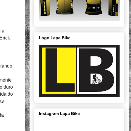
é a
Logo Lapa Bike
Erick
urando
lmente
o duro
ida do
as
Instagram Lapa Bike
da