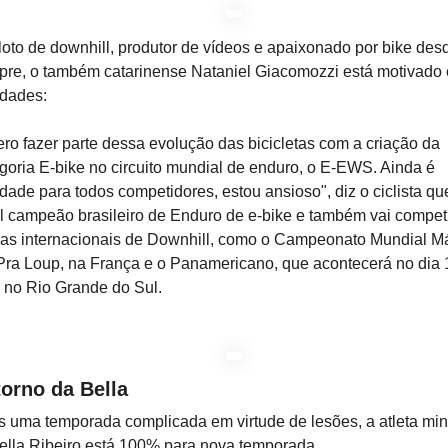
loto de downhill, produtor de vídeos e apaixonado por bike des
re, o também catarinense Nataniel Giacomozzi está motivado
idades:
ro fazer parte dessa evolução das bicicletas com a criação da
goria E-bike no circuito mundial de enduro, o E-EWS. Ainda é
dade para todos competidores, estou ansioso", diz o ciclista qu
l campeão brasileiro de Enduro de e-bike e também vai compet
as internacionais de Downhill, como o Campeonato Mundial M
ra Loup, na França e o Panamericano, que acontecerá no dia 
l no Rio Grande do Sul.
orno da Bella
 uma temporada complicada em virtude de lesões, a atleta min
ella Ribeiro está 100% para nova temporada.