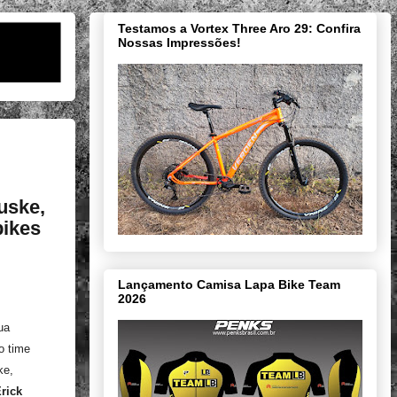
Testamos a Vortex Three Aro 29: Confira
Nossas Impressões!
uske,
bikes
Lançamento Camisa Lapa Bike Team
2026
ua
o time
ke,
rick