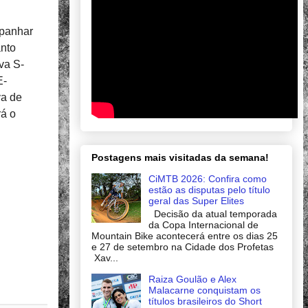
mpanhar
anto
va S-
E-
va de
rá o
Postagens mais visitadas da semana!
CiMTB 2026: Confira como
estão as disputas pelo título
geral das Super Elites
Decisão da atual temporada
da Copa Internacional de
Mountain Bike acontecerá entre os dias 25
e 27 de setembro na Cidade dos Profetas
Xav...
Raiza Goulão e Alex
Malacarne conquistam os
títulos brasileiros do Short