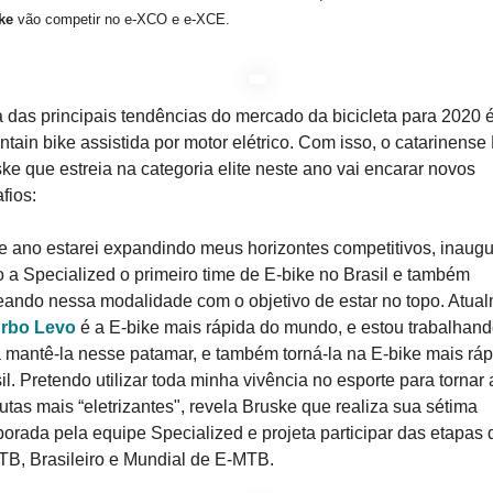
ske
vão competir no e-XCO e e-XCE.
das principais tendências do mercado da bicicleta para 2020 
tain bike assistida por motor elétrico. Com isso, o catarinense 
ke que estreia na categoria elite neste ano vai encarar novos
fios:
e ano estarei expandindo meus horizontes competitivos, inaug
o a Specialized o primeiro time de E-bike no Brasil e também
eando nessa modalidade com o objetivo de estar no topo. Atua
rbo Levo
é a E-bike mais rápida do mundo, e estou trabalhand
 mantê-la nesse patamar, e também torná-la na E-bike mais ráp
il. Pretendo utilizar toda minha vivência no esporte para tornar 
utas mais “eletrizantes", revela Bruske que realiza sua sétima
orada pela equipe Specialized e projeta participar das etapas 
B, Brasileiro e Mundial de E-MTB.