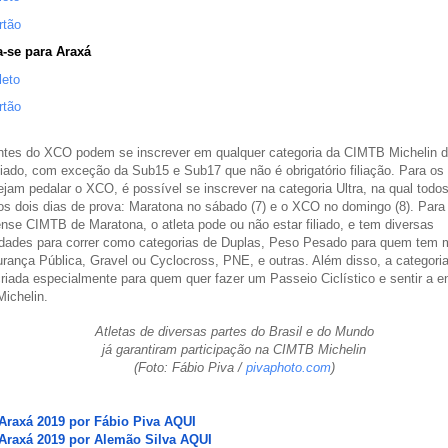
rtão
a-se para Araxá
leto
rtão
tes do XCO podem se inscrever em qualquer categoria da CIMTB Michelin 
iliado, com exceção da Sub15 e Sub17 que não é obrigatório filiação. Para os 
jam pedalar o XCO, é possível se inscrever na categoria Ultra, na qual todo
os dois dias de prova: Maratona no sábado (7) e o XCO no domingo (8). Para
se CIMTB de Maratona, o atleta pode ou não estar filiado, e tem diversas
lidades para correr como categorias de Duplas, Peso Pesado para quem tem 
rança Pública, Gravel ou Cyclocross, PNE, e outras. Além disso, a categori
criada especialmente para quem quer fazer um Passeio Ciclístico e sentir a e
ichelin.
Atletas de diversas partes do Brasil e do Mundo
já garantiram participação na CIMTB Michelin
(Foto: Fábio Piva /
pivaphoto.com
)
Araxá 2019 por Fábio Piva
AQUI
Araxá 2019 por Alemão Silva AQUI