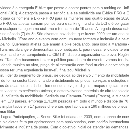
vidade é a categoria E-bike que passa a contar pontos para o ranking da Uniã
ional (UCI). A categoria passa a ser oficial e se subdivide em E-bike PRO e E
para os homens e E-bike PRO para as mulheres nas quatro etapas de 2020
e PRO, os atletas somam pontos para o ranking mundial da UCI e é obrigatór
em qualquer categoria no ciclismo e ter acima de 19 anos. A largada dessa cat
 no sábado (7) às 8h.
São diversas novidades que fazem 2020 ser um ano his
 Michelin. “Este ano o evento vem com um novo formato e inclusão é a pala
abalho. Queremos atletas que amam a bike pedalando, para isso a Maratona 
urismo, abrange e democratiza a competição. E para nossa felicidade terem
 vez hand bikes competindo na CIMTB”, disse o organizador da prova, Rogéri
es. “Também buscamos trazer o público para dentro do evento, vamos ter div
 desde música ao vivo, praça de alimentação com food trucks e cervejaria p
possa ter uma experiência incrível”, finalizou.
Michelin
in, líder do segmento de pneus, se dedica ao desenvolvimento da mobilidad
, de forma sustentável, criando e distribuindo os pneus, serviços e soluções 
s às suas necessidades; fornecendo serviços digitais, mapas e guias, para 
as viagens experiências únicas; e desenvolvendo materiais de alta tecnologi
à indústria da mobilidade. Sediada em Clermont-Ferrand (França), a Micheli
e em 170 países, emprega 114.100 pessoas em todo o mundo e dispõe de 70 
o implantados em 17 países diferentes que fabricaram 190 milhões de pneus
nse Bike
 Lagoa Participações, a Sense Bike foi criada em 2009, com o sonho de con
 bicicletas feita por apaixonados para apaixonados, com padrão internaciona
vimento e indústria de ponta. Com o objetivo inicial de atender às demandas