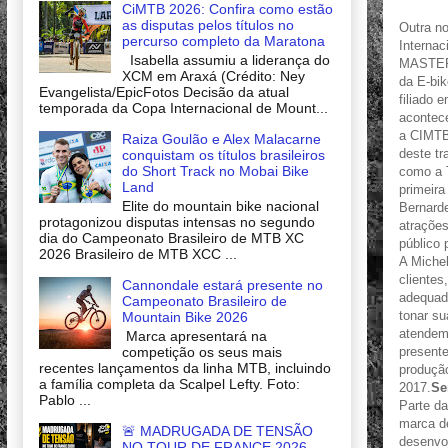
CiMTB 2026: Confira como estão
as disputas pelos títulos no
Outra no
percurso completo da Maratona
Internac
Isabella assumiu a liderança do
MASTER 
XCM em Araxá (Crédito: Ney
da E-bik
Evangelista/EpicFotos Decisão da atual
filiado 
temporada da Copa Internacional de Mount...
acontece
a CIMTB
Raiza Goulão e Alex Malacarne
deste tr
conquistam os títulos brasileiros
do Short Track no Mobai Bike
como a T
Land
primeira
Elite do mountain bike nacional
Bernard
protagonizou disputas intensas no segundo
atrações
dia do Campeonato Brasileiro de MTB XC
público 
2026 Brasileiro de MTB XCC ...
A Michel
clientes
Cannondale estará presente no
adequado
Campeonato Brasileiro de
tonar su
Mountain Bike 2026
atendem 
Marca apresentará na
competição os seus mais
present
recentes lançamentos da linha MTB, incluindo
produçã
a família completa da Scalpel Lefty. Foto:
2017.
Se
Pablo ...
Parte da
marca de
🚨 MADRUGADA DE TENSÃO
desenvol
NO TOUR DE FRANCE 2026