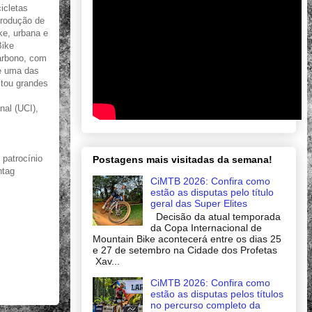
icletas
produção de
ke, urbana e
Bike
carbono, com
de uma das
stou grandes
nal (UCI),
patrocínio
Postagens mais visitadas da semana!
htag
CiMTB 2026: Confira como
estão as disputas pelo título
geral das Super Elites
Decisão da atual temporada
da Copa Internacional de
Mountain Bike acontecerá entre os dias 25
e 27 de setembro na Cidade dos Profetas
Xav...
CiMTB 2026: Confira como
estão as disputas pelos títulos
no percurso completo da