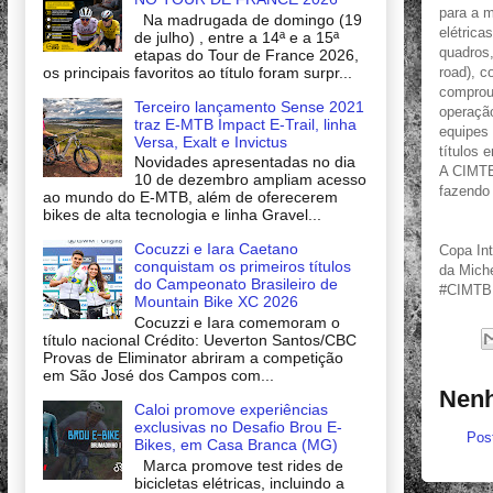
para a m
Na madrugada de domingo (19
elétrica
de julho) , entre a 14ª e a 15ª
quadros,
etapas do Tour de France 2026,
os principais favoritos ao título foram surpr...
road), c
comprou 
Terceiro lançamento Sense 2021
operação
traz E-MTB Impact E-Trail, linha
equipes
Versa, Exalt e Invictus
títulos 
Novidades apresentadas no dia
A CIMTB 
10 de dezembro ampliam acesso
fazendo 
ao mundo do E-MTB, além de oferecerem
bikes de alta tecnologia e linha Gravel...
Cocuzzi e Iara Caetano
Copa In
conquistam os primeiros títulos
da Miche
do Campeonato Brasileiro de
#CIMTBM
Mountain Bike XC 2026
Cocuzzi e Iara comemoram o
título nacional Crédito: Ueverton Santos/CBC
Provas de Eliminator abriram a competição
em São José dos Campos com...
Nenh
Caloi promove experiências
exclusivas no Desafio Brou E-
Pos
Bikes, em Casa Branca (MG)
Marca promove test rides de
bicicletas elétricas, incluindo a