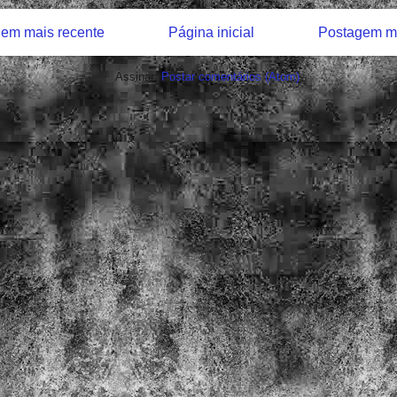
em mais recente
Página inicial
Postagem ma
Assinar:
Postar comentários (Atom)