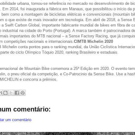
obilidade urbana, tornou-se referência no mercado no desenvolvimento de bic
s. Em 2014, foi inaugurada a fábrica em Manaus, que possibilitou o início da 
 bem como a montagem de bicicletas elétricas e convencionais (mountain bi
om o que existe de mais inovador em tecnologia. Em abril de 2018, a Sense 
a Swift Carbon Global, importante fabricante mundial de bikes em fibra de 
 industrial na cidade do Porto (Portugal). A marca também é patrocinadora 
 mais importantes do MTB nacional – a Sense Factory Racing, que já conqui
em competições nacionais e internacionais.
CIMTB Michelin 2020
Michelin conta pontos para o ranking mundial, da União Ciclística Internacio
parte do ciclo Olímpico Tóquio 2020, ranking Brasileiro e estaduais.
ternacional de Mountain Bike comemora a 25ª Edição em 2020. O evento tem 
lin, o pneu oficial da competição, e Co-Patrocinio da Sense Bike. Use a has
ICHELIN e concorra a prêmios.
um comentário:
tar um comentário