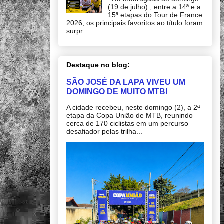
(19 de julho) , entre a 14ª e a
15ª etapas do Tour de France
2026, os principais favoritos ao título foram
surpr...
Destaque no blog:
SÃO JOSÉ DA LAPA VIVEU UM
DOMINGO DE MUITO MTB!
A cidade recebeu, neste domingo (2), a 2ª
etapa da Copa União de MTB, reunindo
cerca de 170 ciclistas em um percurso
desafiador pelas trilha...