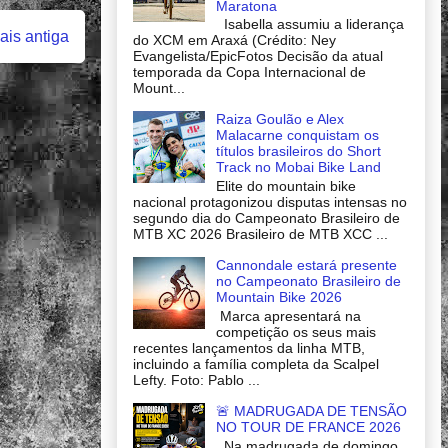
Maratona
Isabella assumiu a liderança
is antiga
do XCM em Araxá (Crédito: Ney
Evangelista/EpicFotos Decisão da atual
temporada da Copa Internacional de
Mount...
Raiza Goulão e Alex
Malacarne conquistam os
títulos brasileiros do Short
Track no Mobai Bike Land
Elite do mountain bike
nacional protagonizou disputas intensas no
segundo dia do Campeonato Brasileiro de
MTB XC 2026 Brasileiro de MTB XCC ...
Cannondale estará presente
no Campeonato Brasileiro de
Mountain Bike 2026
Marca apresentará na
competição os seus mais
recentes lançamentos da linha MTB,
incluindo a família completa da Scalpel
Lefty. Foto: Pablo ...
🚨 MADRUGADA DE TENSÃO
NO TOUR DE FRANCE 2026
Na madrugada de domingo