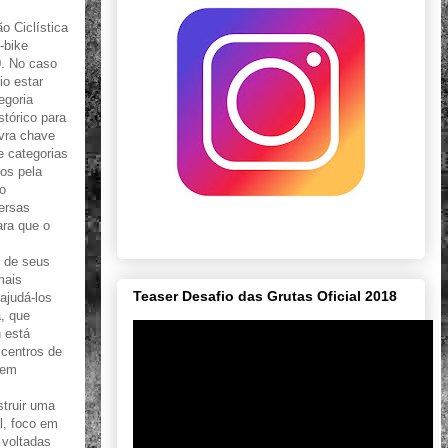
o Ciclística
-bike
. No caso
io estar
egoria
tórico para
vra chave
e categorias
os pela
o
ersas
ara que o
e de seus
mais
Teaser Desafio das Grutas Oficial 2018
ajudá-los
a, que
n está
centros de
 em
struir uma
l, foco em
 voltadas