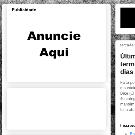
Publicidade
terça-fe
Últi
term
dias
Falta po
mountain
Bike (CI
40 categ
mantém 
feita at
Inscrev
Bo