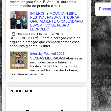
recém-lançada Caloi E-Vibe Lift, durante a
etapa mineira do primeiro circuit...
Postag
INTERCITY MOUNTAIN BIKE
FESTIVAL PASSA A INTEGRAR
OFICIALMENTE O CALENDÁRIO
ESPORTIVO DE PEDRO
LEOPOLDO
🏆 UM DIA HISTÓRICO! SONHO
REALIZADO! 🚴‍♂️💨 É com o coração cheio de
orgulho e emoção que compartilhamos essa
conquista gigante: O Inter...
Intercity Festival 2026!
VENDAS LIBERADAS! Abertas as
inscrições para o Intericity
Festival 2026! Pedro Leopoldo
vai parar! Não vai dar bobeira,
né? Uma experiência ...
PUBLICIDADE