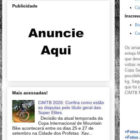
Publicidade
Ca
Inscrev
Bo
Ca
Os aman
esteja f
que dese
voltas n
Copa Sen
possibi
kg, Segu
que foi 
Mais acessadas!
CIMTB M
CiMTB 2026: Confira como estão
as disputas pelo título geral das
Super Elites
Decisão da atual temporada da
Copa Internacional de Mountain
Bike acontecerá entre os dias 25 e 27 de
+Fotos 
setembro na Cidade dos Profetas Xav...
+Fotos 