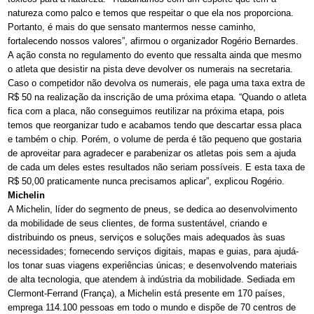
natureza como palco e temos que respeitar o que ela nos proporciona.
Portanto, é mais do que sensato mantermos nesse caminho,
fortalecendo nossos valores”, afirmou o organizador Rogério Bernardes.
A ação consta no regulamento do evento que ressalta ainda que mesmo
o atleta que desistir na pista deve devolver os numerais na secretaria.
Caso o competidor não devolva os numerais, ele paga uma taxa extra de
R$ 50 na realização da inscrição de uma próxima etapa. “Quando o atleta
fica com a placa, não conseguimos reutilizar na próxima etapa, pois
temos que reorganizar tudo e acabamos tendo que descartar essa placa
e também o chip. Porém, o volume de perda é tão pequeno que gostaria
de aproveitar para agradecer e parabenizar os atletas pois sem a ajuda
de cada um deles estes resultados não seriam possíveis. E esta taxa de
R$ 50,00 praticamente nunca precisamos aplicar”, explicou Rogério.
Michelin
A Michelin, líder do segmento de pneus, se dedica ao desenvolvimento
da mobilidade de seus clientes, de forma sustentável, criando e
distribuindo os pneus, serviços e soluções mais adequados às suas
necessidades; fornecendo serviços digitais, mapas e guias, para ajudá-
los tonar suas viagens experiências únicas; e desenvolvendo materiais
de alta tecnologia, que atendem à indústria da mobilidade. Sediada em
Clermont-Ferrand (França), a Michelin está presente em 170 países,
emprega 114.100 pessoas em todo o mundo e dispõe de 70 centros de