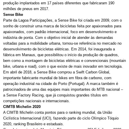
produção implantados em 17 países diferentes que fabricaram 190
milhões de pneus em 2017.
Sense Bike
Parte da Lagoa Participações, a Sense Bike foi criada em 2009, com o
sonho de construir uma marca de bicicletas feita por apaixonados para
apaixonados, com padrão internacional, foco em desenvolvimento e
indústria de ponta. Com o objetivo inicial de atender às demandas
voltadas para a mobilidade urbana, tornou-se referência no mercado no
desenvolvimento de bicicletas elétricas. Em 2014, foi inaugurada a
fábrica em Manaus, que possibilitou o início da produção de quadros,
bem como a montagem de bicicletas elétricas e convencionais (mountain
bike, urbana e road), com o que existe de mais inovador em tecnologia.
Em abril de 2018, a Sense Bike comprou a Swift Carbon Global,
importante fabricante mundial de bikes em fibra de carbono, com
operação industrial na cidade do Porto (Portugal). A marca também é
patrocinadora de uma das equipes mais importantes do MTB nacional –
a Sense Factory Racing, que já conquistou grandes títulos em
competições nacionais e internacionais.
CIMTB Michelin 2020
A CIMTB Michelin conta pontos para o ranking mundial, da União
Ciclística Internacional (UCI), fazendo parte do ciclo Olímpico Tóquio
2020, ranking Brasileiro e estaduais.