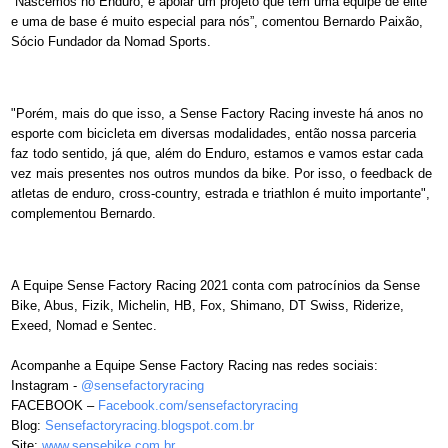
“Nascemos no Enduro, e apoiar um projeto que tem uma equipe de elite
e uma de base é muito especial para nós”, comentou Bernardo Paixão,
Sócio Fundador da Nomad Sports.
"Porém, mais do que isso, a Sense Factory Racing investe há anos no
esporte com bicicleta em diversas modalidades, então nossa parceria
faz todo sentido, já que, além do Enduro, estamos e vamos estar cada
vez mais presentes nos outros mundos da bike. Por isso, o feedback de
atletas de enduro, cross-country, estrada e triathlon é muito importante",
complementou Bernardo.
A Equipe Sense Factory Racing 2021 conta com patrocínios da Sense
Bike, Abus, Fizik, Michelin, HB, Fox, Shimano, DT Swiss, Riderize,
Exeed, Nomad e Sentec.
Acompanhe a Equipe Sense Factory Racing nas redes sociais:
Instagram -
@sensefactoryracing
FACEBOOK –
Facebook.com/
sensefactoryracing
Blog:
Sensefactoryracing.blogspot.
com.br
Site:
www.sensebike.com.br