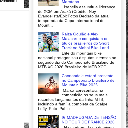
ivamente o 
Maratona
Isabella assumiu a liderança
do XCM em Araxá (Crédito: Ney
Evangelista/EpicFotos Decisão da atual
temporada da Copa Internacional de
Mount...
Raiza Goulão e Alex
Malacarne conquistam os
títulos brasileiros do Short
Track no Mobai Bike Land
Elite do mountain bike
nacional protagonizou disputas intensas no
segundo dia do Campeonato Brasileiro de
MTB XC 2026 Brasileiro de MTB XCC ...
Cannondale estará presente
no Campeonato Brasileiro de
Mountain Bike 2026
Marca apresentará na
competição os seus mais
recentes lançamentos da linha MTB,
incluindo a família completa da Scalpel
Lefty. Foto: Pablo ...
🚨 MADRUGADA DE TENSÃO
NO TOUR DE FRANCE 2026
Na madrugada de domingo