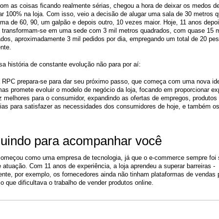
om as coisas ficando realmente sérias, chegou a hora de deixar os medos de 
r 100% na loja. Com isso, veio a decisão de alugar uma sala de 30 metros q
ma de 60, 90, um galpão e depois outro, 10 vezes maior. Hoje, 11 anos depoi
s transformam-se em uma sede com 3 mil metros quadrados, com quase 15 mi
dos, aproximadamente 3 mil pedidos por dia, empregando um total de 20 pes
nte. 
a história de constante evolução não para por aí: 
a RPC prepara-se para dar seu próximo passo, que começa com uma nova ide
mas promete evoluir o modelo de negócio da loja, focando em proporcionar exp
 melhores para o consumidor, expandindo as ofertas de empregos, produtos 
ias para satisfazer as necessidades dos consumidores de hoje, e também os 
luindo para acompanhar você
omeçou como uma empresa de tecnologia, já que o e-commerce sempre foi s
 atuação. Com 11 anos de experiência, a loja aprendeu a superar barreiras - 
nte, por exemplo, os fornecedores ainda não tinham plataformas de vendas pa
, o que dificultava o trabalho de vender produtos online. 