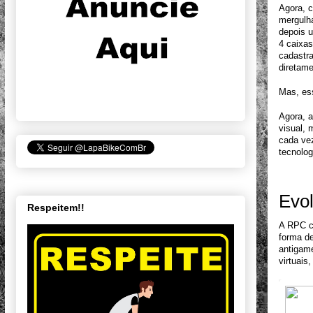
Agora, c
mergulha
depois u
4 caixa
cadastra
diretame
Mas, ess
Agora, 
visual, 
cada vez
tecnolog
Evo
Respeitem!!
A RPC c
forma de
antigame
virtuais