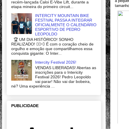
a pequen
recém-lançada Caloi E-Vibe Lift, durante a
tamanho 
etapa mineira do primeiro circuit...
INTERCITY MOUNTAIN BIKE
FESTIVAL PASSA A INTEGRAR
OFICIALMENTE O CALENDÁRIO
ESPORTIVO DE PEDRO
LEOPOLDO
🏆 UM DIA HISTÓRICO! SONHO
REALIZADO! 🚴‍♂️💨 É com o coração cheio de
orgulho e emoção que compartilhamos essa
conquista gigante: O Inter...
Intercity Festival 2026!
VENDAS LIBERADAS! Abertas as
inscrições para o Intericity
Festival 2026! Pedro Leopoldo
vai parar! Não vai dar bobeira,
né? Uma experiência ...
PUBLICIDADE