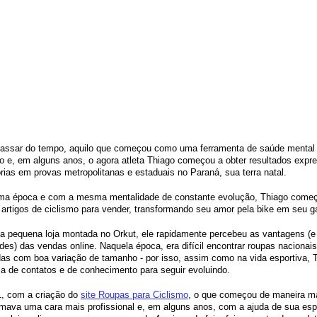
assar do tempo, aquilo que começou como uma ferramenta de saúde mental f
o e, em alguns anos, o agora atleta Thiago começou a obter resultados expre
rias em provas metropolitanas e estaduais no Paraná, sua terra natal. 
a época e com a mesma mentalidade de constante evolução, Thiago começ
 artigos de ciclismo para vender, transformando seu amor pela bike em seu g
 pequena loja montada no Orkut, ele rapidamente percebeu as vantagens (e 
ades) das vendas online. Naquela época, era difícil encontrar roupas nacionais
as com boa variação de tamanho - por isso, assim como na vida esportiva, Th
 de contatos e de conhecimento para seguir evoluindo. 
, com a criação do 
site Roupas para Ciclismo
, o que começou de maneira ma
mava uma cara mais profissional e, em alguns anos, com a ajuda de sua esp