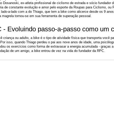
o Dosanoski, ex-atleta profissional de ciclismo de estrada e sócio fundador d
ória de constante evolução e amor pelo esporte da Roupas para Ciclismo, ou 
lado-a-lado com a do Thiago, que tem a bike como alicerce desde os 9 anos 
a magrela tornou-se em sua ferramenta de superação pessoal.  
- Evoluindo passo-a-passo como um ci
ê criança ou adulto, a bike é o tipo de atividade física que transporta você par
 Por isso, quando Thiago perdeu o pai aos nove anos de idade, uma psicóloga
ou os exercícios como forma de extravasar a energia acumulada - graças a 
dação de um amigo, a bike entrou de vez na vida do fundador da RPC.