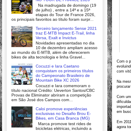
Na madrugada de domingo (19
de julho) , entre a 14ª e a 15ª
etapas do Tour de France 2026,
os principais favoritos ao título foram surpr...
Terceiro lançamento Sense 2021
traz E-MTB Impact E-Trail, linha
Versa, Exalt e Invictus
Novidades apresentadas no dia
10 de dezembro ampliam acesso
ao mundo do E-MTB, além de oferecerem
bikes de alta tecnologia e linha Gravel...
Com o p
Cocuzzi e Iara Caetano
evoluind
conquistam os primeiros títulos
com vitó
do Campeonato Brasileiro de
Mountain Bike XC 2026
Na mesm
Cocuzzi e Iara comemoram o
procurar
título nacional Crédito: Ueverton Santos/CBC
Provas de Eliminator abriram a competição
Com uma
em São José dos Campos com...
dificuld
importad
Caloi promove experiências
em busca
exclusivas no Desafio Brou E-
Bikes, em Casa Branca (MG)
Em 2011
Marca promove test rides de
agora to
bicicletas elétricas, incluindo a