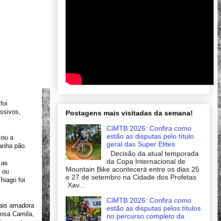
oi 
ssivos, 
Postagens mais visitadas da semana!
CiMTB 2026: Confira como
estão as disputas pelo título
ou a 
geral das Super Elites
anha pão. 
Decisão da atual temporada
da Copa Internacional de
as 
Mountain Bike acontecerá entre os dias 25
 ou 
e 27 de setembro na Cidade dos Profetas
iago foi 
Xav...
CiMTB 2026: Confira como
is amadora 
estão as disputas pelos títulos
osa Camila, 
no percurso completo da