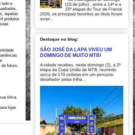
lado e 
(19 de julho) , entre a 14ª e a
uadrados, 
15ª etapas do Tour de France
2026, os principais favoritos ao título foram
s, aquelas 
surpr...
l produtos 
soas 
Destaque no blog:
SÃO JOSÉ DA LAPA VIVEU UM
ntidade 
DOMINGO DE MUITO MTB!
eriências 
e 
A cidade recebeu, neste domingo (2), a 2ª
do futuro. 
etapa da Copa União de MTB, reunindo
cerca de 170 ciclistas em um percurso
desafiador pelas trilha...
ua única 
ra lojas 