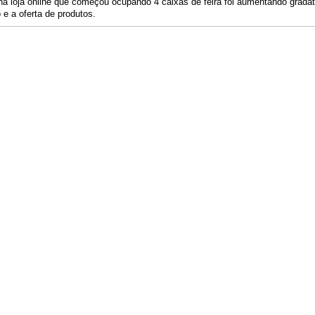
a loja online que começou ocupando 4 caixas de feira foi aumentando gradat
e a oferta de produtos. 