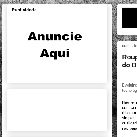
Publicidade
quinta-f
Roup
do B
Evoluind
tecnolog
Não tem 
com cert
é hoje a
simples 
qualidad
não para