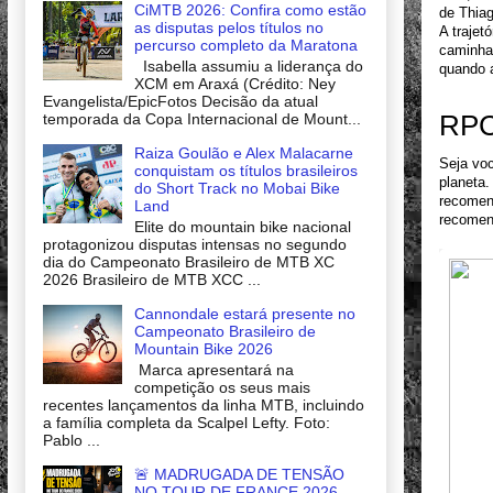
CiMTB 2026: Confira como estão
de Thiag
as disputas pelos títulos no
A trajet
percurso completo da Maratona
caminha 
Isabella assumiu a liderança do
quando 
XCM em Araxá (Crédito: Ney
Evangelista/EpicFotos Decisão da atual
RPC 
temporada da Copa Internacional de Mount...
Raiza Goulão e Alex Malacarne
Seja voc
conquistam os títulos brasileiros
planeta.
do Short Track no Mobai Bike
recomend
Land
recomen
Elite do mountain bike nacional
protagonizou disputas intensas no segundo
dia do Campeonato Brasileiro de MTB XC
2026 Brasileiro de MTB XCC ...
Cannondale estará presente no
Campeonato Brasileiro de
Mountain Bike 2026
Marca apresentará na
competição os seus mais
recentes lançamentos da linha MTB, incluindo
a família completa da Scalpel Lefty. Foto:
Pablo ...
🚨 MADRUGADA DE TENSÃO
NO TOUR DE FRANCE 2026