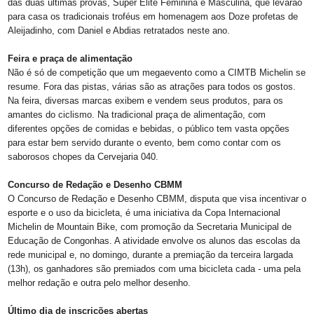
das duas últimas provas, Super Elite Feminina e Masculina, que levarão
para casa os tradicionais troféus em homenagem aos Doze profetas de
Aleijadinho, com Daniel e Abdias retratados neste ano.
Feira e praça de alimentação
Não é só de competição que um megaevento como a CIMTB Michelin se
resume. Fora das pistas, várias são as atrações para todos os gostos.
Na feira, diversas marcas exibem e vendem seus produtos, para os
amantes do ciclismo. Na tradicional praça de alimentação, com
diferentes opções de comidas e bebidas, o público tem vasta opções
para estar bem servido durante o evento, bem como contar com os
saborosos chopes da Cervejaria 040.
Concurso de Redação e Desenho CBMM
O Concurso de Redação e Desenho CBMM, disputa que visa incentivar o
esporte e o uso da bicicleta, é uma iniciativa da Copa Internacional
Michelin de Mountain Bike, com promoção da Secretaria Municipal de
Educação de Congonhas. A atividade envolve os alunos das escolas da
rede municipal e, no domingo, durante a premiação da terceira largada
(13h), os ganhadores são premiados com uma bicicleta cada - uma pela
melhor redação e outra pelo melhor desenho.
Último dia de inscrições abertas