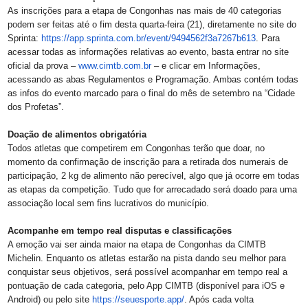
As inscrições para a etapa de Congonhas nas mais de 40 categorias
podem ser feitas até o fim desta quarta-feira (21), diretamente no site do
Sprinta:
https://app.sprinta.c
om.br/event/9494562f3a7267b613
. Para
acessar todas as informações relativas ao evento, basta entrar no site
oficial da prova –
www.cimtb.com.br
– e clicar em Informações,
acessando as abas Regulamentos e Programação. Ambas contém todas
as infos do evento marcado para o final do mês de setembro na “Cidade
dos Profetas”.
Doação de alimentos obrigatória
Todos atletas que competirem em Congonhas terão que doar, no
momento da confirmação de inscrição para a retirada dos numerais de
participação, 2 kg de alimento não perecível, algo que já ocorre em todas
as etapas da competição. Tudo que for arrecadado será doado para uma
associação local sem fins lucrativos do município.
Acompanhe em tempo real disputas e classificações
A emoção vai ser ainda maior na etapa de Congonhas da CIMTB
Michelin. Enquanto os atletas estarão na pista dando seu melhor para
conquistar seus objetivos, será possível acompanhar em tempo real a
pontuação de cada categoria, pelo App CIMTB (disponível para iOS e
Android) ou pelo site
https://seuesporte.app/
. Após cada volta