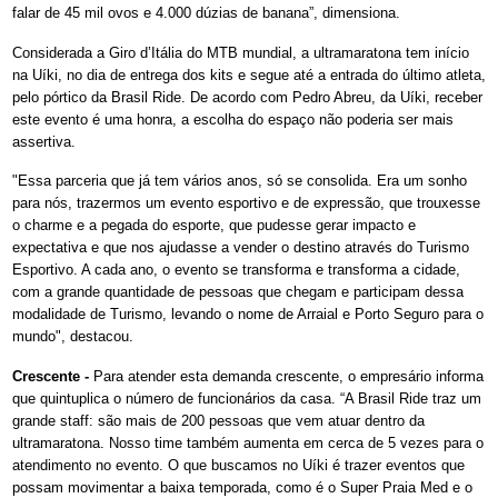
falar de 45 mil ovos e 4.000 dúzias de banana”, dimensiona.
Considerada a Giro d’Itália do MTB mundial, a ultramaratona tem início
na Uíki, no dia de entrega dos kits e segue até a entrada do último atleta,
pelo pórtico da Brasil Ride. De acordo com Pedro Abreu, da Uíki, receber
este evento é uma honra, a escolha do espaço não poderia ser mais
assertiva.
"Essa parceria que já tem vários anos, só se consolida. Era um sonho
para nós, trazermos um evento esportivo e de expressão, que trouxesse
o charme e a pegada do esporte, que pudesse gerar impacto e
expectativa e que nos ajudasse a vender o destino através do Turismo
Esportivo. A cada ano, o evento se transforma e transforma a cidade,
com a grande quantidade de pessoas que chegam e participam dessa
modalidade de Turismo, levando o nome de Arraial e Porto Seguro para o
mundo", destacou.
Crescente -
Para atender esta demanda crescente, o empresário informa
que quintuplica o número de funcionários da casa. “A Brasil Ride traz um
grande staff: são mais de 200 pessoas que vem atuar dentro da
ultramaratona. Nosso time também aumenta em cerca de 5 vezes para o
atendimento no evento. O que buscamos no Uíki é trazer eventos que
possam movimentar a baixa temporada, como é o Super Praia Med e o