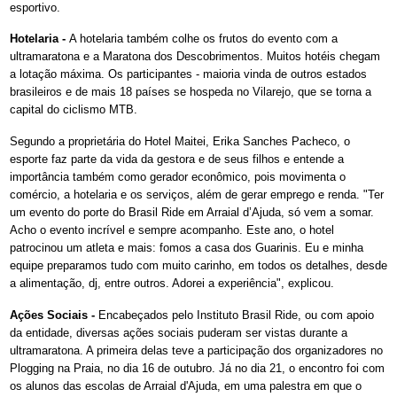
esportivo.
Hotelaria -
A hotelaria também colhe os frutos do evento com a
ultramaratona e a Maratona dos Descobrimentos. Muitos hotéis chegam
a lotação máxima. Os participantes - maioria vinda de outros estados
brasileiros e de mais 18 países se hospeda no Vilarejo, que se torna a
capital do ciclismo MTB.
Segundo a proprietária do Hotel Maitei, Erika Sanches Pacheco, o
esporte faz parte da vida da gestora e de seus filhos e entende a
importância também como gerador econômico, pois movimenta o
comércio, a hotelaria e os serviços, além de gerar emprego e renda. "Ter
um evento do porte do Brasil Ride em Arraial d’Ajuda, só vem a somar.
Acho o evento incrível e sempre acompanho. Este ano, o hotel
patrocinou um atleta e mais: fomos a casa dos Guarinis. Eu e minha
equipe preparamos tudo com muito carinho, em todos os detalhes, desde
a alimentação, dj, entre outros. Adorei a experiência", explicou.
Ações Sociais -
Encabeçados pelo Instituto Brasil Ride, ou com apoio
da entidade, diversas ações sociais puderam ser vistas durante a
ultramaratona. A primeira delas teve a participação dos organizadores no
Plogging na Praia, no dia 16 de outubro. Já no dia 21, o encontro foi com
os alunos das escolas de Arraial d'Ajuda, em uma palestra em que o