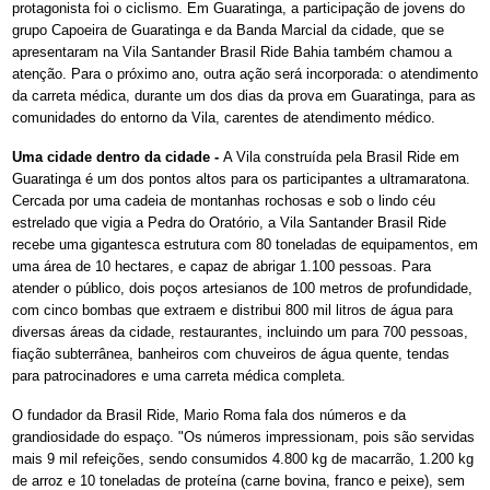
protagonista foi o ciclismo. Em Guaratinga, a participação de jovens do
grupo Capoeira de Guaratinga e da Banda Marcial da cidade, que se
apresentaram na Vila Santander Brasil Ride Bahia também chamou a
atenção. Para o próximo ano, outra ação será incorporada: o atendimento
da carreta médica, durante um dos dias da prova em Guaratinga, para as
comunidades do entorno da Vila, carentes de atendimento médico.
Uma cidade dentro da cidade -
A Vila construída pela Brasil Ride em
Guaratinga é um dos pontos altos para os participantes a ultramaratona.
Cercada por uma cadeia de montanhas rochosas e sob o lindo céu
estrelado que vigia a Pedra do Oratório, a Vila Santander Brasil Ride
recebe uma gigantesca estrutura com 80 toneladas de equipamentos, em
uma área de 10 hectares, e capaz de abrigar 1.100 pessoas. Para
atender o público, dois poços artesianos de 100 metros de profundidade,
com cinco bombas que extraem e distribui 800 mil litros de água para
diversas áreas da cidade, restaurantes, incluindo um para 700 pessoas,
fiação subterrânea, banheiros com chuveiros de água quente, tendas
para patrocinadores e uma carreta médica completa.
O fundador da Brasil Ride, Mario Roma fala dos números e da
grandiosidade do espaço. "Os números impressionam, pois são servidas
mais 9 mil refeições, sendo consumidos 4.800 kg de macarrão, 1.200 kg
de arroz e 10 toneladas de proteína (carne bovina, franco e peixe), sem