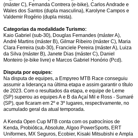
(máster C), Fernanda Contrera (e-bike), Carlos Andrade e
Wales dos Santos (dupla masculina), Karolyne Campos e
Valdemir Rogério (dupla mista).
Categorias da modalidade Turismo:
Kaio Gabriel (sub-30), Douglas Fernandes (máster A),
André Martins (máster B), Gilmar Ribeiro (máster C), Maria
Clara Ferreira (sub-30), Franciele Pereira (máster A), Luiza
da Silva (máster B), Janete Dias (máster C), Daniel
Monteiro (e-bike livre) e Marcos Gabriel Honório (Pcd).
Disputa por equipes:
Na disputa de equipes, a Empyreo MTB Race conseguiu
assumir a liderança na última etapa e assim garantir o título
de 2023. Com o resultados da etapa, e equipe de Leme
(SP) superou as equipes A e B da Açaí Mil e Ross - Sumaré
(SP), que ficaram em 2º e 3º lugares, respectivamente, no
acumulado geral da atual temporada.
A Kenda Open Cup MTB conta com os patrocínios de
Kenda, Probiótica, Absolute, Algoo PowerSports, ERT
Uniformes, MX Seguros, Ecobier, Kisaki Mitsubishi e Ampla