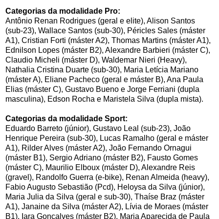
Categorias da modalidade Pro:
Antônio Renan Rodrigues (geral e elite), Alison Santos
(sub-23), Wallace Santos (sub-30), Péricles Sales (máster
A1), Cristian Forti (máster A2), Thomas Martins (máster A1),
Ednilson Lopes (máster B2), Alexandre Barbieri (máster C),
Claudio Micheli (máster D), Waldemar Nieri (Heavy),
Nathalia Cristina Duarte (sub-30), Maria Letícia Mariano
(máster A), Eliane Pacheco (geral e máster B), Ana Paula
Elias (máster C), Gustavo Bueno e Jorge Ferriani (dupla
masculina), Edson Rocha e Maristela Silva (dupla mista).
Categorias da modalidade Sport:
Eduardo Barreto (júnior), Gustavo Leal (sub-23), João
Henrique Pereira (sub-30), Lucas Ramalho (geral e máster
A1), Rilder Alves (máster A2), João Fernando Ornagui
(máster B1), Sergio Adriano (máster B2), Fausto Gomes
(máster C), Maurilio Elboux (máster D), Alexandre Reis
(gravel), Randolfo Guerra (e-bike), Renan Almeida (heavy),
Fabio Augusto Sebastião (Pcd), Heloysa da Silva (júnior),
Maria Julia da Silva (geral e sub-30), Thaíse Braz (máster
A1), Janaine da Silva (máster A2), Lívia de Moraes (máster
B1), Iara Gonçalves (máster B2), Maria Aparecida de Paula