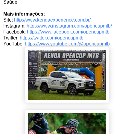
Saúde.
Mais informações:
Site:
http://www.
kendaexperience.com.br/
Instagram:
https://www.
instagram.com/opencupmtb/
Facebook:
https://www.
facebook.com/opencupmtb
Twitter:
https://twitter.com/
opencupmtb
YouTube:
https://www.youtube.
com/@opencupmtb