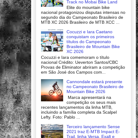
Track no Mobai Bike Land
Elite do mountain bike
nacional protagonizou disputas intensas no
segundo dia do Campeonato Brasileiro de
MTB XC 2026 Brasileiro de MTB XCC ...
Cocuzzi e Iara Caetano
conquistam os primeiros
títulos do Campeonato
Brasileiro de Mountain Bike
XC 2026
Cocuzzi e Iara comemoram o título
nacional Crédito: Ueverton Santos/CBC
Provas de Eliminator abriram a competição
em São José dos Campos com...
Cannondale estará presente
no Campeonato Brasileiro de
Mountain Bike 2026
Marca apresentará na
competição os seus mais
recentes lançamentos da linha MTB,
incluindo a família completa da Scalpel
Lefty. Foto: Pablo ...
Terceiro lançamento Sense
2021 traz E-MTB Impact E-
Trail, linha Versa, Exalt e