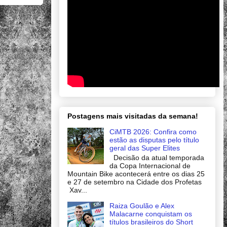
Postagens mais visitadas da semana!
CiMTB 2026: Confira como
estão as disputas pelo título
geral das Super Elites
Decisão da atual temporada
da Copa Internacional de
Mountain Bike acontecerá entre os dias 25
e 27 de setembro na Cidade dos Profetas
Xav...
Raiza Goulão e Alex
Malacarne conquistam os
títulos brasileiros do Short