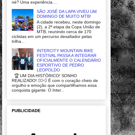
né? Uma experiência ...
SÃO JOSÉ DA LAPA VIVEU UM
DOMINGO DE MUITO MTB!
A cidade recebeu, neste domingo
(2), a 2ª etapa da Copa União de
MTB, reunindo cerca de 170
ciclistas em um percurso desafiador pelas
trilha...
INTERCITY MOUNTAIN BIKE
FESTIVAL PASSA A INTEGRAR
OFICIALMENTE O CALENDÁRIO
ESPORTIVO DE PEDRO
LEOPOLDO
🏆 UM DIA HISTÓRICO! SONHO
REALIZADO! 🚴‍♂️💨 É com o coração cheio de
orgulho e emoção que compartilhamos essa
conquista gigante: O Inter...
PUBLICIDADE