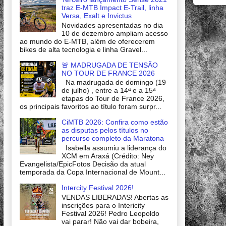
traz E-MTB Impact E-Trail, linha
Versa, Exalt e Invictus
Novidades apresentadas no dia
10 de dezembro ampliam acesso
ao mundo do E-MTB, além de oferecerem
bikes de alta tecnologia e linha Gravel...
🚨 MADRUGADA DE TENSÃO
NO TOUR DE FRANCE 2026
Na madrugada de domingo (19
de julho) , entre a 14ª e a 15ª
etapas do Tour de France 2026,
os principais favoritos ao título foram surpr...
CiMTB 2026: Confira como estão
as disputas pelos títulos no
percurso completo da Maratona
Isabella assumiu a liderança do
XCM em Araxá (Crédito: Ney
Evangelista/EpicFotos Decisão da atual
temporada da Copa Internacional de Mount...
Intercity Festival 2026!
VENDAS LIBERADAS! Abertas as
inscrições para o Intericity
Festival 2026! Pedro Leopoldo
vai parar! Não vai dar bobeira,