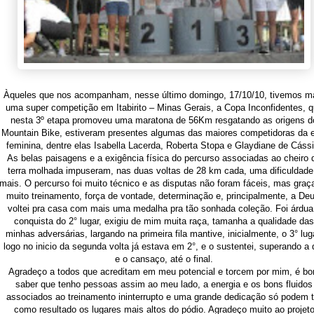
Àqueles que nos acompanham, nesse último domingo, 17/10/10, tivemos m
uma super competição em Itabirito – Minas Gerais, a Copa Inconfidentes, 
nesta 3º etapa promoveu uma maratona de 56Km resgatando as origens d
Mountain Bike, estiveram presentes algumas das maiores competidoras da e
feminina, dentre elas Isabella Lacerda, Roberta Stopa e Glaydiane de Cássi
As belas paisagens e a exigência física do percurso associadas ao cheiro 
terra molhada impuseram, nas duas voltas de 28 km cada, uma dificuldade
mais. O percurso foi muito técnico e as disputas não foram fáceis, mas graç
muito treinamento, força de vontade, determinação e, principalmente, a Deu
voltei pra casa com mais uma medalha pra tão sonhada coleção. Foi árdua
conquista do 2° lugar, exigiu de mim muita raça, tamanha a qualidade das
minhas adversárias, largando na primeira fila mantive, inicialmente, o 3° lug
logo no inicio da segunda volta já estava em 2°, e o sustentei, superando a 
e o cansaço, até o final.
Agradeço a todos que acreditam em meu potencial e torcem por mim, é b
saber que tenho pessoas assim ao meu lado, a energia e os bons fluidos
associados ao treinamento ininterrupto e uma grande dedicação só podem t
como resultado os lugares mais altos do pódio. Agradeço muito ao projet