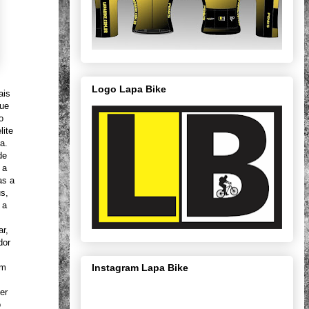
Logo Lapa Bike
ais
que
o
lite
a.
de
 a
as a
s,
 a
ar,
dor
Instagram Lapa Bike
om
er
o