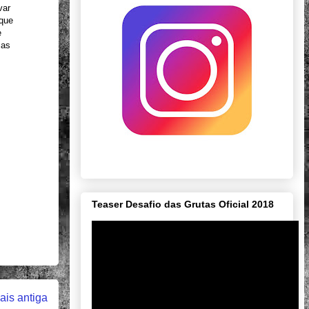
var
 que
e
ias
Teaser Desafio das Grutas Oficial 2018
is antiga