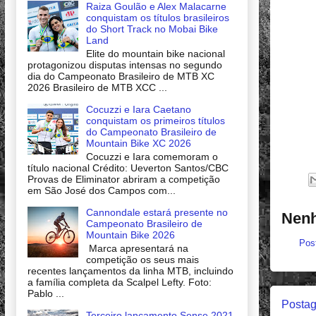
Raiza Goulão e Alex Malacarne
conquistam os títulos brasileiros
do Short Track no Mobai Bike
Land
Elite do mountain bike nacional
protagonizou disputas intensas no segundo
dia do Campeonato Brasileiro de MTB XC
2026 Brasileiro de MTB XCC ...
Cocuzzi e Iara Caetano
conquistam os primeiros títulos
do Campeonato Brasileiro de
Mountain Bike XC 2026
Cocuzzi e Iara comemoram o
título nacional Crédito: Ueverton Santos/CBC
Provas de Eliminator abriram a competição
em São José dos Campos com...
Cannondale estará presente no
Nenh
Campeonato Brasileiro de
Mountain Bike 2026
Pos
Marca apresentará na
competição os seus mais
recentes lançamentos da linha MTB, incluindo
a família completa da Scalpel Lefty. Foto:
Pablo ...
Postag
Terceiro lançamento Sense 2021