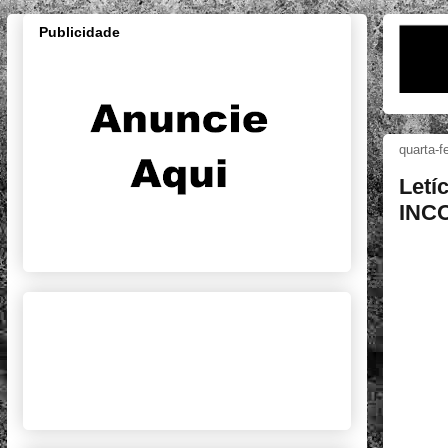
Publicidade
quarta-f
Letí
INC