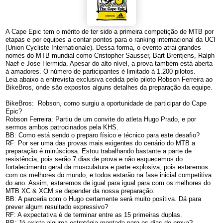
A Cape Epic tem o mérito de ter sido a primeira competição de MTB por
etapas e por equipes a contar pontos para o ranking internacional da UCI
(Union Cycliste Internationale). Dessa forma, o evento atrai grandes
nomes do MTB mundial como Cristopher Sausser, Bart Brentjens, Ralph
Naef e Jose Hermida. Apesar do alto nível, a prova também está aberta
à amadores. O número de participantes é limitado à 1.200 pilotos.
Leia abaixo a entrevista exclusiva cedida pelo piloto Robson Ferreira ao
BikeBros, onde são expostos alguns detalhes da preparação da equipe.
BikeBros: Robson, como surgiu a oportunidade de participar do Cape
Epic?
Robson Ferreira: Partiu de um convite do atleta Hugo Prado, e por
sermos ambos patrocinados pela KHS.
BB: Como está sendo o preparo físico e técnico para este desafio?
RF: Por ser uma das provas mais exigentes do cenário do MTB a
preparação é minúsciosa. Estou trabalhando bastante a parte de
resistência, pois serão 7 dias de prova e não esquecemos do
fortalecimento geral da musculatura e parte explosiva, pois estaremos
com os melhores do mundo, e todos estarão na fase inicial competitiva
do ano. Assim, estaremos de igual para igual para com os melhores do
MTB XC & XCM se depender da nossa preparação.
BB: A parceria com o Hugo certamente será muito positiva. Dá para
prever algum resultado expressivo?
RF: A expectativa é de terminar entre as 15 primeiras duplas.
BB: Já existe alguma estratégia montada para os dias de prova?