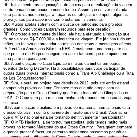
RF: Inicialmente, as negociações de apoios para a realização da viagem
estão tomando um pouco o nosso tempo. Assim que estiver realizada
esta parte vamos começar a traçar as estratégias e competir algumas
prova juntos para sabermos como estamos fisicamente.
BB: Muitos atletas sofrem com a busca de patrocínio para projetos
grandes. Como vocês captaram recursos para este desafio?
RF: O projeto é totalmente do Hugo, ele havia efetuado a inscrição que
foi no valor de R$ 7.000,00 e a logística de viagem. Ele já tinha tudo em
mãos, só faltava eu arrecadar as minhas despesas e passagens aéreas.
Até então a Amazonas Bike e a KHS já custearam uma boa parte do
que preciso e o Hugo conseguiu um apoio também que me ajudou em
uma parte da passagem.
BB: A participação no Cape Epic abre muitos caminhos em outros
eventos de Long Distante. Há a possibilidade para você participar de
outras duras provas internacionais como a Trans Alp Challenge ou a Ruta
de Los Conquistadores?
RF: Sim, e será um projeto para depois de 2012, pois até então estarei
competindo provas de Long Distance mas que não atrapalham na
preparação para o Cross Country que é meu foco até as Olimpiadas de
2012. O Cape vem para melhorar minha performance em busca da vaga
olimpica.
BB:A participação brasileira em provas de maratona internacionais está
crescendo, assim como o número de maratonas no Brasil. Você acha
que o MTB nacional está se tornando definitivamente "maratonista"?
RF: O MTB Nacional já se tornou maratonista, pois temos muito mais
provas no formato Maratona do que Cross Country. Para quem compete
o grande prazer é fazer um percurso maior onde passamos por várias
paisagens e etc, diferente do Cross Country onde ficamos estagnados a