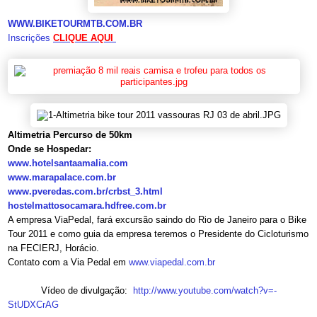
WWW.BIKETOURMTB.COM.BR
Inscrições
CLIQUE AQUI
Altimetria Percurso de 50km
Onde se Hospedar:
www.hotelsantaamalia.com
www.marapalace.com.br
www.pveredas.com.br/crbst_3.
html
hostelmattosocamara.hdfree.
com.br
A empresa ViaPedal, fará excursão saindo do Rio de Janeiro para o Bike
Tour 2011 e como guia da empresa teremos o Presidente do Cicloturismo
na FECIERJ, Horácio.
Contato com a Via Pedal em
www.viapedal.com.br
Vídeo de divulgação:
http://www.youtube.com/watch?
v=-
StUDXCrAG