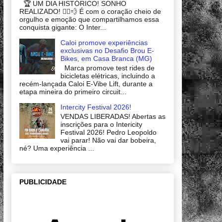
🏆 UM DIA HISTÓRICO! SONHO
REALIZADO! 🚴‍♂️💨 É com o coração cheio de
orgulho e emoção que compartilhamos essa
conquista gigante: O Inter...
Caloi promove experiências
exclusivas no Desafio Brou E-
Bikes, em Casa Branca (MG)
Marca promove test rides de
bicicletas elétricas, incluindo a
recém-lançada Caloi E-Vibe Lift, durante a
etapa mineira do primeiro circuit...
Intercity Festival 2026!
VENDAS LIBERADAS! Abertas as
inscrições para o Intericity
Festival 2026! Pedro Leopoldo
vai parar! Não vai dar bobeira,
né? Uma experiência ...
PUBLICIDADE