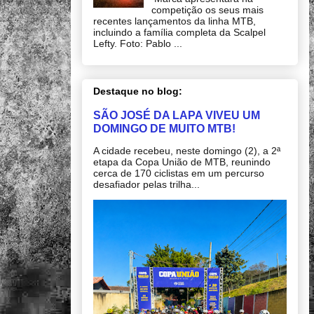
competição os seus mais
recentes lançamentos da linha MTB,
incluindo a família completa da Scalpel
Lefty. Foto: Pablo ...
Destaque no blog:
SÃO JOSÉ DA LAPA VIVEU UM
DOMINGO DE MUITO MTB!
A cidade recebeu, neste domingo (2), a 2ª
etapa da Copa União de MTB, reunindo
cerca de 170 ciclistas em um percurso
desafiador pelas trilha...