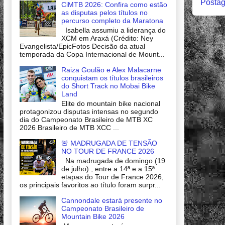
Postag
CiMTB 2026: Confira como estão
as disputas pelos títulos no
percurso completo da Maratona
Isabella assumiu a liderança do
XCM em Araxá (Crédito: Ney
Evangelista/EpicFotos Decisão da atual
temporada da Copa Internacional de Mount...
Raiza Goulão e Alex Malacarne
conquistam os títulos brasileiros
do Short Track no Mobai Bike
Land
Elite do mountain bike nacional
protagonizou disputas intensas no segundo
dia do Campeonato Brasileiro de MTB XC
2026 Brasileiro de MTB XCC ...
🚨 MADRUGADA DE TENSÃO
NO TOUR DE FRANCE 2026
Na madrugada de domingo (19
de julho) , entre a 14ª e a 15ª
etapas do Tour de France 2026,
os principais favoritos ao título foram surpr...
Cannondale estará presente no
Campeonato Brasileiro de
Mountain Bike 2026