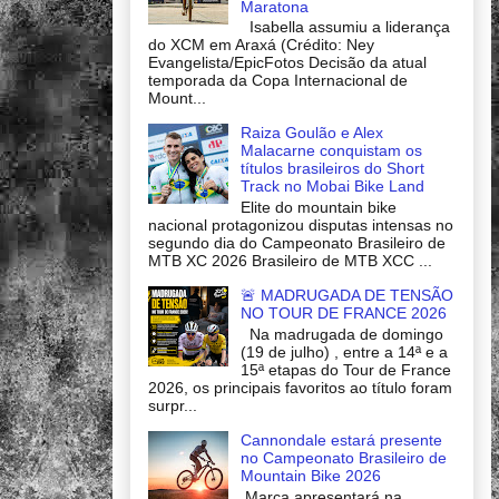
Maratona
Isabella assumiu a liderança
do XCM em Araxá (Crédito: Ney
Evangelista/EpicFotos Decisão da atual
temporada da Copa Internacional de
Mount...
Raiza Goulão e Alex
Malacarne conquistam os
títulos brasileiros do Short
Track no Mobai Bike Land
Elite do mountain bike
nacional protagonizou disputas intensas no
segundo dia do Campeonato Brasileiro de
MTB XC 2026 Brasileiro de MTB XCC ...
🚨 MADRUGADA DE TENSÃO
NO TOUR DE FRANCE 2026
Na madrugada de domingo
(19 de julho) , entre a 14ª e a
15ª etapas do Tour de France
2026, os principais favoritos ao título foram
surpr...
Cannondale estará presente
no Campeonato Brasileiro de
Mountain Bike 2026
Marca apresentará na