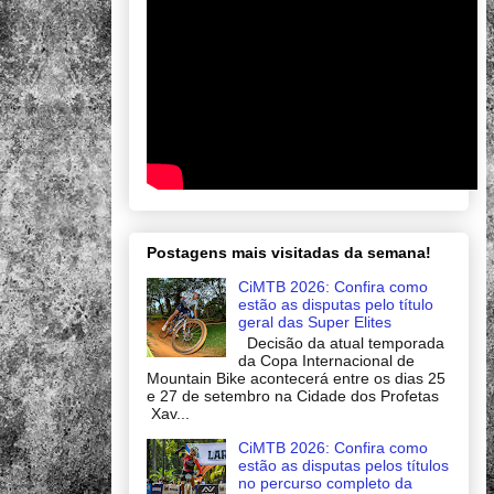
Postagens mais visitadas da semana!
CiMTB 2026: Confira como
estão as disputas pelo título
geral das Super Elites
Decisão da atual temporada
da Copa Internacional de
Mountain Bike acontecerá entre os dias 25
e 27 de setembro na Cidade dos Profetas
Xav...
CiMTB 2026: Confira como
estão as disputas pelos títulos
no percurso completo da