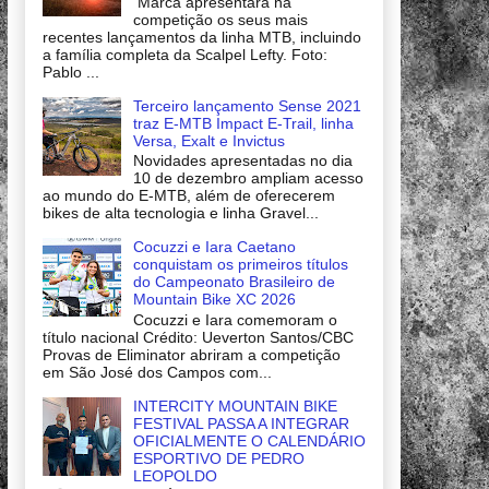
Marca apresentará na
competição os seus mais
recentes lançamentos da linha MTB, incluindo
a família completa da Scalpel Lefty. Foto:
Pablo ...
Terceiro lançamento Sense 2021
traz E-MTB Impact E-Trail, linha
Versa, Exalt e Invictus
Novidades apresentadas no dia
10 de dezembro ampliam acesso
ao mundo do E-MTB, além de oferecerem
bikes de alta tecnologia e linha Gravel...
Cocuzzi e Iara Caetano
conquistam os primeiros títulos
do Campeonato Brasileiro de
Mountain Bike XC 2026
Cocuzzi e Iara comemoram o
título nacional Crédito: Ueverton Santos/CBC
Provas de Eliminator abriram a competição
em São José dos Campos com...
INTERCITY MOUNTAIN BIKE
FESTIVAL PASSA A INTEGRAR
OFICIALMENTE O CALENDÁRIO
ESPORTIVO DE PEDRO
LEOPOLDO