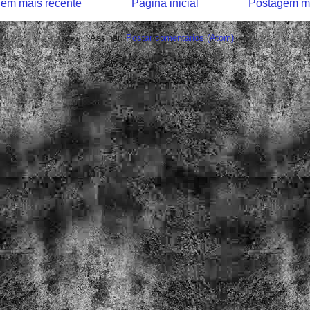
em mais recente
Página inicial
Postagem ma
Assinar:
Postar comentários (Atom)