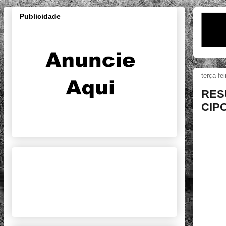
Publicidade
terça-fe
RES
CIPO