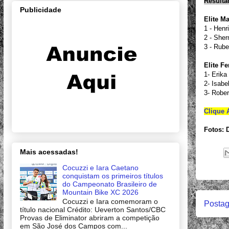
Resulta
Publicidade
Elite M
1 - Henr
2 - She
3 - Rub
Elite F
1- Erika
2- Isabe
3- Rober
Clique 
Fotos: 
Mais acessadas!
Cocuzzi e Iara Caetano
conquistam os primeiros títulos
do Campeonato Brasileiro de
Mountain Bike XC 2026
Cocuzzi e Iara comemoram o
Postag
título nacional Crédito: Ueverton Santos/CBC
Provas de Eliminator abriram a competição
em São José dos Campos com...