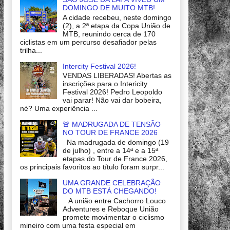
DOMINGO DE MUITO MTB!
A cidade recebeu, neste domingo
(2), a 2ª etapa da Copa União de
MTB, reunindo cerca de 170
ciclistas em um percurso desafiador pelas
trilha...
Intercity Festival 2026!
VENDAS LIBERADAS! Abertas as
inscrições para o Intericity
Festival 2026! Pedro Leopoldo
vai parar! Não vai dar bobeira,
né? Uma experiência ...
🚨 MADRUGADA DE TENSÃO
NO TOUR DE FRANCE 2026
Na madrugada de domingo (19
de julho) , entre a 14ª e a 15ª
etapas do Tour de France 2026,
os principais favoritos ao título foram surpr...
UMA GRANDE CELEBRAÇÃO
DO MTB ESTÁ CHEGANDO!
A união entre Cachorro Louco
Adventures e Reboque União
promete movimentar o ciclismo
mineiro com uma festa especial em