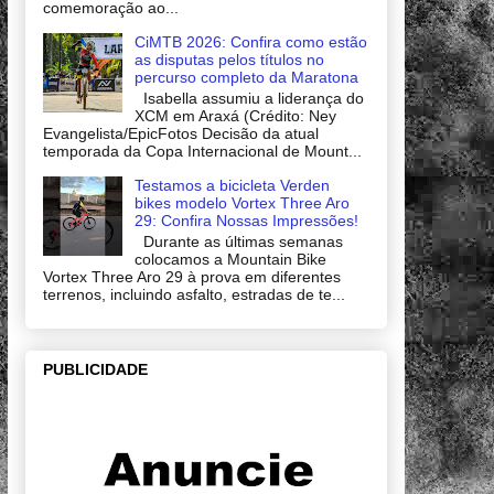
comemoração ao...
CiMTB 2026: Confira como estão
as disputas pelos títulos no
percurso completo da Maratona
Isabella assumiu a liderança do
XCM em Araxá (Crédito: Ney
Evangelista/EpicFotos Decisão da atual
temporada da Copa Internacional de Mount...
Testamos a bicicleta Verden
bikes modelo Vortex Three Aro
29: Confira Nossas Impressões!
Durante as últimas semanas
colocamos a Mountain Bike
Vortex Three Aro 29 à prova em diferentes
terrenos, incluindo asfalto, estradas de te...
PUBLICIDADE