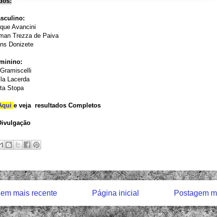
dos:
asculino:
ique Avancini
rman Trezza de Paiva
ens Donizete
eminino:
 Gramiscelli
lla Lacerda
ta Stopa
Aqui
e veja resultados Completos
Divulgação
em mais recente
Página inicial
Postagem ma