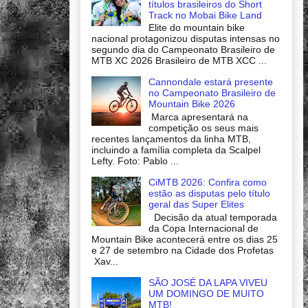
títulos brasileiros do Short
Track no Mobai Bike Land
Elite do mountain bike
nacional protagonizou disputas intensas no
segundo dia do Campeonato Brasileiro de
MTB XC 2026 Brasileiro de MTB XCC ...
Cannondale estará presente
no Campeonato Brasileiro de
Mountain Bike 2026
Marca apresentará na
competição os seus mais
recentes lançamentos da linha MTB,
incluindo a família completa da Scalpel
Lefty. Foto: Pablo ...
CiMTB 2026: Confira como
estão as disputas pelo título
geral das Super Elites
Decisão da atual temporada
da Copa Internacional de
Mountain Bike acontecerá entre os dias 25
e 27 de setembro na Cidade dos Profetas
Xav...
SÃO JOSÉ DA LAPA VIVEU
UM DOMINGO DE MUITO
MTB!