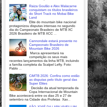
Raiza Goulão e Alex Malacarne
conquistam os títulos brasileiros
do Short Track no Mobai Bike
Land
Elite do mountain bike nacional
protagonizou disputas intensas no segundo
dia do Campeonato Brasileiro de MTB XC
2026 Brasileiro de MTB XCC ...
Cannondale estará presente no
Campeonato Brasileiro de
Mountain Bike 2026
Marca apresentará na
competição os seus mais
recentes lançamentos da linha MTB, incluindo
a família completa da Scalpel Lefty. Foto:
Pablo ...
CiMTB 2026: Confira como estão
as disputas pelo título geral das
Super Elites
Decisão da atual temporada da
Copa Internacional de Mountain
Bike acontecerá entre os dias 25 e 27 de
setembro na Cidade dos Profetas Xav...
SÃO JOSÉ DA LAPA VIVEU UM