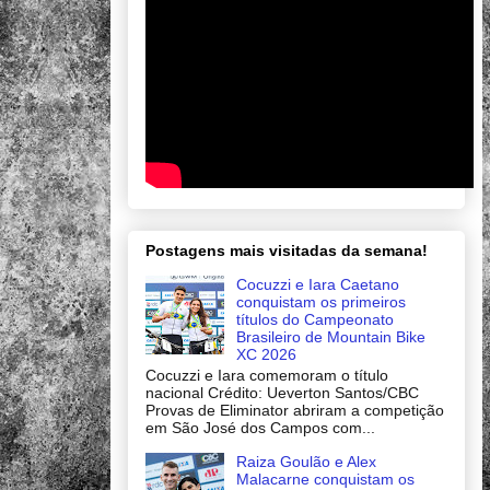
Postagens mais visitadas da semana!
Cocuzzi e Iara Caetano
conquistam os primeiros
títulos do Campeonato
Brasileiro de Mountain Bike
XC 2026
Cocuzzi e Iara comemoram o título
nacional Crédito: Ueverton Santos/CBC
Provas de Eliminator abriram a competição
em São José dos Campos com...
Raiza Goulão e Alex
Malacarne conquistam os