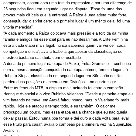
campeonato, contou com uma torcida expressiva e por uma diferença de
25 segundos ficou em segundo lugar na disputa. “Essa foi uma das
provas mais difíceis que já enfrentei. A Raíza é uma atleta muito forte,
conseguiu dar o sprint certo e o primeiro lugar é um mérito dela, foi uma
vitória merecida”.
“A cada momento a Raíza colocava mais pressão e a torcida da minha
família e amigos foi essencial para eu não desanimar. A Elite Feminina
está a cada etapa mais legal, nunca sabemos quem vai vencer, cada
competição é única”, avalia Isabella que apesar da classificação se
mostrou bastante satisfeita com o resultado.
A dona do primeiro lugar na etapa de Araxá, Érika Gramiscelli, continuou
com a mesma posição conquistada na etapa anterior, terceiro lugar. Já
Roberta Stopa, classificada em segundo lugar em São João del-Rei,
perdeu duas posições e encerrou em Divinópolis no quarto lugar.
Entre as feras do MTB, a disputa mais acirrada foi entre o campeão
Henrique Avancini e o vice Rubinho Valeriano. “Desde a primeira etapa eu
vim batendo na trave, em Araxá faltou pouco, mas, o Valeriano foi mais
rápido. Hoje ele atacou o tempo todo, e eu também. O calor me
preocupou um pouco, mas essa etapa era a chance que eu não queria
deixar passar. Estou numa boa forma e dei duro a cada volta para levar
esse título para casa”, avalia o campeão pela primeira vez na SuperElite,
Avancini.