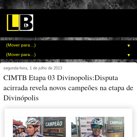
▼
▼
segunda-feira, 1 de julho de 2013
CIMTB Etapa 03 Divinopolis:Disputa
acirrada revela novos campeões na etapa de
Divinópolis