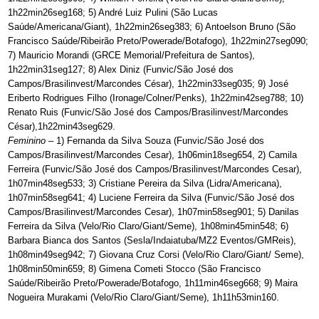
1h22min26seg168; 5) André Luiz Pulini (São Lucas
Saúde/Americana/Giant), 1h22min26seg383; 6) Antoelson Bruno (São
Francisco Saúde/Ribeirão Preto/Powerade/Botafogo), 1h22min27seg090;
7) Mauricio Morandi (GRCE Memorial/Prefeitura de Santos),
1h22min31seg127; 8) Alex Diniz (Funvic/São José dos
Campos/Brasilinvest/Marcondes César), 1h22min33seg035; 9) José
Eriberto Rodrigues Filho (Ironage/Colner/Penks), 1h22min42seg788; 10)
Renato Ruis (Funvic/São José dos Campos/Brasilinvest/Marcondes
César),1h22min43seg629.
Feminino
– 1) Fernanda da Silva Souza (Funvic/São José dos
Campos/Brasilinvest/Marcondes Cesar), 1h06min18seg654, 2) Camila
Ferreira (Funvic/São José dos Campos/Brasilinvest/Marcondes Cesar),
1h07min48seg533; 3) Cristiane Pereira da Silva (Lidra/Americana),
1h07min58seg641; 4) Luciene Ferreira da Silva (Funvic/São José dos
Campos/Brasilinvest/Marcondes Cesar), 1h07min58seg901; 5) Danilas
Ferreira da Silva (Velo/Rio Claro/Giant/Seme), 1h08min45min548; 6)
Barbara Bianca dos Santos (Sesla/Indaiatuba/MZ2 Eventos/GMReis),
1h08min49seg942; 7) Giovana Cruz Corsi (Velo/Rio Claro/Giant/ Seme),
1h08min50min659; 8) Gimena Cometi Stocco (São Francisco
Saúde/Ribeirão Preto/Powerade/Botafogo, 1h11min46seg668; 9) Maira
Nogueira Murakami (Velo/Rio Claro/Giant/Seme), 1h11h53min160.