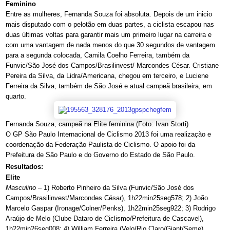
Feminino
Entre as mulheres, Fernanda Souza foi absoluta. Depois de um inicio
mais disputado com o pelotão em duas partes, a ciclista escapou nas
duas últimas voltas para garantir mais um primeiro lugar na carreira e
com uma vantagem de nada menos do que 30 segundos de vantagem
para a segunda colocada, Camila Coelho Ferreira, também da
Funvic/São José dos Campos/Brasilinvest/ Marcondes César. Cristiane
Pereira da Silva, da Lidra/Americana, chegou em terceiro, e Luciene
Ferreira da Silva, também de São José e atual campeã brasileira, em
quarto.
Fernanda Souza, campeã na Elite feminina (Foto: Ivan Storti)
O GP São Paulo Internacional de Ciclismo 2013 foi uma realização e
coordenação da Federação Paulista de Ciclismo. O apoio foi da
Prefeitura de São Paulo e do Governo do Estado de São Paulo.
Resultados:
Elite
Masculino
– 1) Roberto Pinheiro da Silva (Funvic/São José dos
Campos/Brasilinvest/Marcondes César), 1h22min25seg578; 2) João
Marcelo Gaspar (Ironage/Colner/Penks), 1h22min25seg922; 3) Rodrigo
Araújo de Melo (Clube Dataro de Ciclismo/Prefeitura de Cascavel),
1h22min26seg008; 4) William Ferreira (Velo/Rio Claro/Giant/Seme),