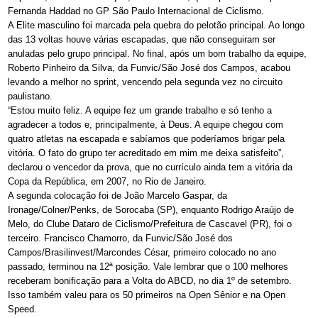
Fernanda Haddad no GP São Paulo Internacional de Ciclismo.
A Elite masculino foi marcada pela quebra do pelotão principal. Ao longo
das 13 voltas houve várias escapadas, que não conseguiram ser
anuladas pelo grupo principal. No final, após um bom trabalho da equipe,
Roberto Pinheiro da Silva, da Funvic/São José dos Campos, acabou
levando a melhor no sprint, vencendo pela segunda vez no circuito
paulistano.
“Estou muito feliz. A equipe fez um grande trabalho e só tenho a
agradecer a todos e, principalmente, à Deus. A equipe chegou com
quatro atletas na escapada e sabíamos que poderíamos brigar pela
vitória. O fato do grupo ter acreditado em mim me deixa satisfeito”,
declarou o vencedor da prova, que no currículo ainda tem a vitória da
Copa da República, em 2007, no Rio de Janeiro.
A segunda colocação foi de João Marcelo Gaspar, da
Ironage/Colner/Penks, de Sorocaba (SP), enquanto Rodrigo Araújo de
Melo, do Clube Dataro de Ciclismo/Prefeitura de Cascavel (PR), foi o
terceiro. Francisco Chamorro, da Funvic/São José dos
Campos/Brasilinvest/Marcondes César, primeiro colocado no ano
passado, terminou na 12ª posição. Vale lembrar que o 100 melhores
receberam bonificação para a Volta do ABCD, no dia 1º de setembro.
Isso também valeu para os 50 primeiros na Open Sênior e na Open
Speed.