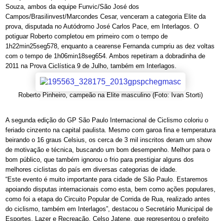
Souza, ambos da equipe Funvic/São José dos
Campos/Brasilinvest/Marcondes Cesar, venceram a categoria Elite da
prova, disputada no Autódromo José Carlos Pace, em Interlagos. O
potiguar Roberto completou em primeiro com o tempo de
1h22min25seg578, enquanto a cearense Fernanda cumpriu as dez voltas
com o tempo de 1h06min18seg654. Ambos repetiram a dobradinha de
2011 na Prova Ciclística 9 de Julho, também em Interlagos.
Roberto Pinheiro, campeão na Elite masculino (Foto: Ivan Storti)
A segunda edição do GP São Paulo Internacional de Ciclismo coloriu o
feriado cinzento na capital paulista. Mesmo com garoa fina e temperatura
beirando o 16 graus Celsius, os cerca de 3 mil inscritos deram um show
de motivação e técnica, buscando um bom desempenho. Melhor para o
bom público, que também ignorou o frio para prestigiar alguns dos
melhores ciclistas do país em diversas categorias de idade.
“Este evento é muito importante para cidade de São Paulo. Estaremos
apoiando disputas internacionais como esta, bem como ações populares,
como foi a etapa do Circuito Popular de Corrida de Rua, realizado antes
do ciclismo, também em Interlagos”, destacou o Secretário Municipal de
Esportes, Lazer e Recreação, Celso Jatene, que representou o prefeito