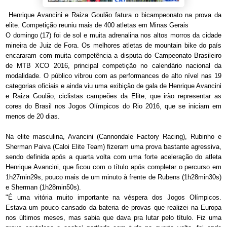
Henrique Avancini e Raiza Goulão fatura o bicampeonato na prova da
elite. Competição reuniu mais de 400 atletas em Minas Gerais
O domingo (17) foi de sol e muita adrenalina nos altos morros da cidade
mineira de Juiz de Fora. Os melhores atletas de mountain bike do país
encararam com muita competência a disputa do Campeonato Brasileiro
de MTB XCO 2016, principal competição no calendário nacional da
modalidade. O público vibrou com as performances de alto nível nas 19
categorias oficiais e ainda viu uma exibição de gala de Henrique Avancini
e Raiza Goulão, ciclistas campeões da Elite, que irão representar as
cores do Brasil nos Jogos Olímpicos do Rio 2016, que se iniciam em
menos de 20 dias.
Na elite masculina, Avancini (Cannondale Factory Racing), Rubinho e
Sherman Paiva (Caloi Elite Team) fizeram uma prova bastante agressiva,
sendo definida após a quarta volta com uma forte aceleração do atleta
Henrique Avancini, que ficou com o título após completar o percurso em
1h27min29s, pouco mais de um minuto à frente de Rubens (1h28min30s)
e Sherman (1h28min50s).
"É uma vitória muito importante na véspera dos Jogos Olímpicos.
Estava um pouco cansado da bateria de provas que realizei na Europa
nos últimos meses, mas sabia que dava pra lutar pelo título. Fiz uma