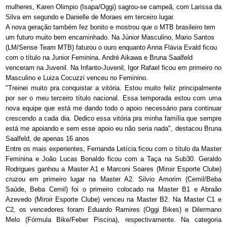
mulheres, Karen Olimpio (Isapa/Oggi) sagrou-se campeã, com Larissa da
Silva em segundo e Danielle de Moraes em terceiro lugar.
A nova geração também fez bonito e mostrou que o MTB brasileiro tem
um futuro muito bem encaminhado. Na Júnior Masculino, Mario Santos
(LM/Sense Team MTB) faturou o ouro enquanto Anna Flávia Evald ficou
com o título na Junior Feminina. André Aikawa e Bruna Saalfeld
venceram na Juvenil. Na Infanto-Juvenil, Igor Rafael ficou em primeiro no
Masculino e Luiza Cocuzzi venceu no Feminino.
"Treinei muito pra conquistar a vitória. Estou muito feliz principalmente
por ser o meu terceiro título nacional. Essa temporada estou com uma
nova equipe que está me dando todo o apoio necessário para continuar
crescendo a cada dia. Dedico essa vitória pra minha família que sempre
está me apoiando e sem esse apoio eu não seria nada", destacou Bruna
Saalfeld, de apenas 16 anos
Entre os mais experientes, Fernanda Letícia ficou com o título da Master
Feminina e João Lucas Bonaldo ficou com a Taça na Sub30. Geraldo
Rodrigues ganhou a Master A1 e Marconi Soares (Miroir Esporte Clube)
cruzou em primeiro lugar na Master A2. Silvio Amorim (Cemil/Beba
Saúde, Beba Cemil) foi o primeiro colocado na Master B1 e Abraão
Azevedo (Miroir Esporte Clube) venceu na Master B2. Na Master C1 e
C2, os vencedores foram Eduardo Ramires (Oggi Bikes) e Dilermano
Melo (Fórmula Bike/Feber Piscina), respectivamente. Na categoria