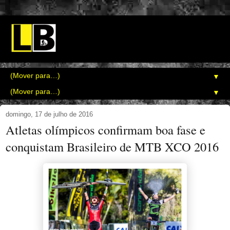
▼
▼
domingo, 17 de julho de 2016
Atletas olímpicos confirmam boa fase e
conquistam Brasileiro de MTB XCO 2016