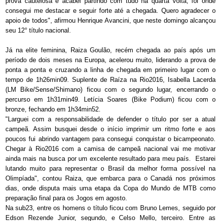
prova cautelosa e acabei partindo com tudo na quarta volta, foi onde
consegui me destacar e seguir forte até a chegada. Quero agradecer o
apoio de todos", afirmou Henrique Avancini, que neste domingo alcançou
seu 12° título nacional.
Já na elite feminina, Raiza Goulão, recém chegada ao país após um
período de dois meses na Europa, acelerou muito, liderando a prova de
ponta a ponta e cruzando a linha de chegada em primeiro lugar com o
tempo de 1h26min09. Suplente de Raíza na Rio2016, Isabella Lacerda
(LM Bike/Sense/Shimano) ficou com o segundo lugar, encerrando o
percurso em 1h31min49. Letícia Soares (Bike Podium) ficou com o
bronze, fechando em 1h34min52.
"Larguei com a responsabilidade de defender o título por ser a atual
campeã. Assim busquei desde o início imprimir um ritmo forte e aos
poucos fui abrindo vantagem para consegui conquistar o bicampeonato.
Chegar à Rio2016 com a camisa de campeã nacional vai me motivar
ainda mais na busca por um excelente resultado para meu país. Estarei
lutando muito para representar o Brasil da melhor forma possível na
Olimpíada", contou Raiza, que embarca para o Canadá nos próximos
dias, onde disputa mais uma etapa da Copa do Mundo de MTB como
preparação final para os Jogos em agosto.
Na sub23, entre os homens o título ficou com Bruno Lemes, seguido por
Edson Rezende Junior, segundo, e Celso Mello, terceiro. Entre as