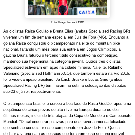
Foto:Thiago Lemos / CBC
As ciclistas Raiza Goulão e Bruna Elias (ambas Specialized Racing BR)
viveram um fim de semana especial em Juiz de Fora (MG). Enquanto a
goiana Raiza conquistou o bicampeonato na elite do mountain bike
nacional, faltando um mês para sua estreia em Jogos Olímpicos, a
gaúcha Bruna faturou o terceiro título consecutivo na competição,
mantendo sua hegemonia na categoria juvenil. Outros três ciclistas
Specialized estiveram em ação na cidade mineira. Na elite, Rubinho
Valeriano (Specialized Hoffmann XCO), que também estará na Rio 2016,
foi o vice-campeão brasileiro. Já Érick Bruske e Lucas Sírio (ambos
Specialized Racing BR) terminaram na sétima colocação das disputas
sub-23 e júnior, respectivamente.
O bicampeonato brasileiro coroou a boa fase de Raiza Goulão, após uma
sequência de cinco provas de alto nível na Europa durante os dois
últimos meses, incluindo três etapas da Copa do Mundo e o Campeonato
Mundial. "Difícil encontrar palavras para descrever a imensa felicidade
que senti ao conquistar esse campeonato em Juiz de Fora. Queria
dedicar a vitoria para as pessoas que tornaram essa semana incrível