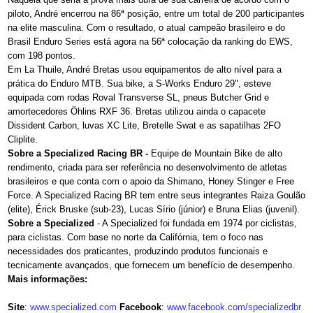
piloto, André encerrou na 86ª posição, entre um total de 200 participantes
na elite masculina. Com o resultado, o atual campeão brasileiro e do
Brasil Enduro Series está agora na 56ª colocação da ranking do EWS,
com 198 pontos.
Em La Thuile, André Bretas usou equipamentos de alto nível para a
prática do Enduro MTB. Sua bike, a S-Works Enduro 29", esteve
equipada com rodas Roval Transverse SL, pneus Butcher Grid e
amortecedores Öhlins RXF 36. Bretas utilizou ainda o capacete
Dissident Carbon, luvas XC Lite, Bretelle Swat e as sapatilhas 2FO
Cliplite.
Sobre a Specialized Racing BR -
Equipe de Mountain Bike de alto
rendimento, criada para ser referência no desenvolvimento de atletas
brasileiros e que conta com o apoio da Shimano, Honey Stinger e Free
Force. A Specialized Racing BR tem entre seus integrantes Raiza Goulão
(elite), Érick Bruske (sub-23), Lucas Sírio (júnior) e Bruna Elias (juvenil).
Sobre a Specialized
- A Specialized foi fundada em 1974 por ciclistas,
para ciclistas. Com base no norte da Califórnia, tem o foco nas
necessidades dos praticantes, produzindo produtos funcionais e
tecnicamente avançados, que fornecem um benefício de desempenho.
Mais informações:
Site
:
www.specialized.com
Facebook
:
www.facebook.com/specializedbr