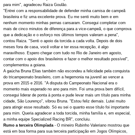
para mim", agradeceu Raiza Goulão.
"Entrei com a responsabilidade de defender minha camisa de campeã
brasileira e fiz uma excelente prova. Eu me senti muito bem e em
nenhum momento minhas pernas cansaram. Consegui completar com
mais de cinco minutos de diferença para a vice-campeã, o que comprova
que a dedicação e o esforço nos últimos tempos valeram a pena",
contou Raiza. "Senti o apoio da torcida a cada volta. Depois de dois
meses fora de casa, você voltar e ter essa recepção, é algo
maravilhoso. Espero chegar com tudo no Rio de Janeiro em agosto,
contar com o apoio dos brasileiros e fazer o melhor resultado possível",
complementou a goiana.
A gaúcha Bruna Elias também não escondeu a felicidade pela conquista
do tricampeonato brasileiro, com a hegemonia na juvenil ao vencer a
prova em 2015 e 2016. "A disputa do Campeonato Nacional era o
momento mais esperado no ano para mim. Foi uma prova bem difícil,
consegui liderar de ponta à ponta e pude levar mais um título para minha
cidade, São Lourenço", vibrou Bruna. "Estou feliz demais. Lutei muito
para atingir esse resultado. Só eu sei o quanto esse título foi importante
para mim. Queria agradecer a toda torcida, minha família e, em especial,
a minha equipe Specialized Racing BR", concluiu.
Rumo a terceira Olimpíada
- O mineiro Rubinho Valeriano mostrou que
está em boa forma para sua terceira participação em Jogos Olímpicos,