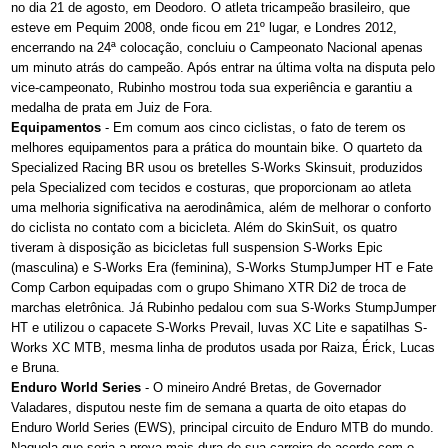
no dia 21 de agosto, em Deodoro. O atleta tricampeão brasileiro, que
esteve em Pequim 2008, onde ficou em 21º lugar, e Londres 2012,
encerrando na 24ª colocação, concluiu o Campeonato Nacional apenas
um minuto atrás do campeão. Após entrar na última volta na disputa pelo
vice-campeonato, Rubinho mostrou toda sua experiência e garantiu a
medalha de prata em Juiz de Fora.
Equipamentos
- Em comum aos cinco ciclistas, o fato de terem os
melhores equipamentos para a prática do mountain bike. O quarteto da
Specialized Racing BR usou os bretelles S-Works Skinsuit, produzidos
pela Specialized com tecidos e costuras, que proporcionam ao atleta
uma melhoria significativa na aerodinâmica, além de melhorar o conforto
do ciclista no contato com a bicicleta. Além do SkinSuit, os quatro
tiveram à disposição as bicicletas full suspension S-Works Epic
(masculina) e S-Works Era (feminina), S-Works StumpJumper HT e Fate
Comp Carbon equipadas com o grupo Shimano XTR Di2 de troca de
marchas eletrônica. Já Rubinho pedalou com sua S-Works StumpJumper
HT e utilizou o capacete S-Works Prevail, luvas XC Lite e sapatilhas S-
Works XC MTB, mesma linha de produtos usada por Raiza, Érick, Lucas
e Bruna.
Enduro World Series
- O mineiro André Bretas, de Governador
Valadares, disputou neste fim de semana a quarta de oito etapas do
Enduro World Series (EWS), principal circuito de Enduro MTB do mundo.
Naquela que seria a prova mais dura de sua carreira de acordo com o