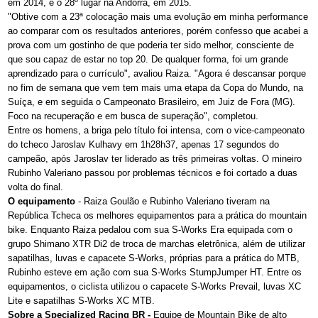
em 2014, e o 28º lugar na Andorra, em 2015.
"Obtive com a 23ª colocação mais uma evolução em minha performance
ao comparar com os resultados anteriores, porém confesso que acabei a
prova com um gostinho de que poderia ter sido melhor, consciente de
que sou capaz de estar no top 20. De qualquer forma, foi um grande
aprendizado para o currículo", avaliou Raiza. "Agora é descansar porque
no fim de semana que vem tem mais uma etapa da Copa do Mundo, na
Suíça, e em seguida o Campeonato Brasileiro, em Juiz de Fora (MG).
Foco na recuperação e em busca de superação", completou.
Entre os homens, a briga pelo título foi intensa, com o vice-campeonato
do tcheco Jaroslav Kulhavy em 1h28h37, apenas 17 segundos do
campeão, após Jaroslav ter liderado as três primeiras voltas. O mineiro
Rubinho Valeriano passou por problemas técnicos e foi cortado a duas
volta do final.
O equipamento
- Raiza Goulão e Rubinho Valeriano tiveram na
República Tcheca os melhores equipamentos para a prática do mountain
bike. Enquanto Raiza pedalou com sua S-Works Era equipada com o
grupo Shimano XTR Di2 de troca de marchas eletrônica, além de utilizar
sapatilhas, luvas e capacete S-Works, próprias para a prática do MTB,
Rubinho esteve em ação com sua S-Works StumpJumper HT. Entre os
equipamentos, o ciclista utilizou o capacete S-Works Prevail, luvas XC
Lite e sapatilhas S-Works XC MTB.
Sobre a Specialized Racing BR -
Equipe de Mountain Bike de alto