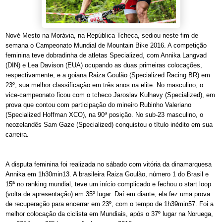
Nové Mesto na Morávia, na República Tcheca, sediou neste fim de
semana o Campeonato Mundial de Mountain Bike 2016. A competição
feminina teve dobradinha de atletas Specialized, com Annika Langvad
(DIN) e Lea Davison (EUA) ocupando as duas primeiras colocações,
respectivamente, e a goiana Raiza Goulão (Specialized Racing BR) em
23º, sua melhor classificação em três anos na elite. No masculino, o
vice-campeonato ficou com o tcheco Jaroslav Kulhavy (Specialized), em
prova que contou com participação do mineiro Rubinho Valeriano
(Specialized Hoffman XCO), na 90ª posição. No sub-23 masculino, o
neozelandês Sam Gaze (Specialized) conquistou o título inédito em sua
carreira.
A disputa feminina foi realizada no sábado com vitória da dinamarquesa
Annika em 1h30min13. A brasileira Raiza Goulão, número 1 do Brasil e
15ª no ranking mundial, teve um início complicado e fechou o start loop
(volta de apresentação) em 35º lugar. Daí em diante, ela fez uma prova
de recuperação para encerrar em 23º, com o tempo de 1h39min57. Foi a
melhor colocação da ciclista em Mundiais, após o 37º lugar na Noruega,