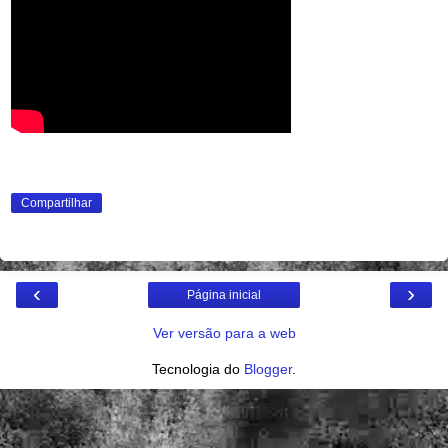
Compartilhar
‹
›
Página inicial
Ver versão para a web
Tecnologia do
Blogger
.