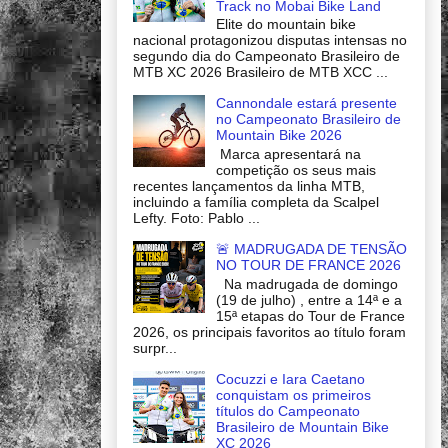
Track no Mobai Bike Land
Elite do mountain bike
nacional protagonizou disputas intensas no
segundo dia do Campeonato Brasileiro de
MTB XC 2026 Brasileiro de MTB XCC ...
Cannondale estará presente
no Campeonato Brasileiro de
Mountain Bike 2026
Marca apresentará na
competição os seus mais
recentes lançamentos da linha MTB,
incluindo a família completa da Scalpel
Lefty. Foto: Pablo ...
🚨 MADRUGADA DE TENSÃO
NO TOUR DE FRANCE 2026
Na madrugada de domingo
(19 de julho) , entre a 14ª e a
15ª etapas do Tour de France
2026, os principais favoritos ao título foram
surpr...
Cocuzzi e Iara Caetano
conquistam os primeiros
títulos do Campeonato
Brasileiro de Mountain Bike
XC 2026