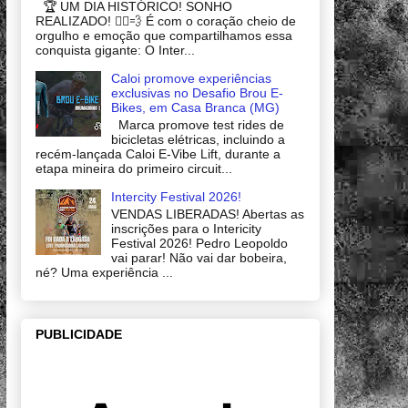
🏆 UM DIA HISTÓRICO! SONHO
REALIZADO! 🚴‍♂️💨 É com o coração cheio de
orgulho e emoção que compartilhamos essa
conquista gigante: O Inter...
Caloi promove experiências
exclusivas no Desafio Brou E-
Bikes, em Casa Branca (MG)
Marca promove test rides de
bicicletas elétricas, incluindo a
recém-lançada Caloi E-Vibe Lift, durante a
etapa mineira do primeiro circuit...
Intercity Festival 2026!
VENDAS LIBERADAS! Abertas as
inscrições para o Intericity
Festival 2026! Pedro Leopoldo
vai parar! Não vai dar bobeira,
né? Uma experiência ...
PUBLICIDADE