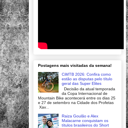
Postagens mais visitadas da semana!
CiMTB 2026: Confira como
estão as disputas pelo título
geral das Super Elites
Decisão da atual temporada
da Copa Internacional de
Mountain Bike acontecerá entre os dias 25
e 27 de setembro na Cidade dos Profetas
Xav...
Raiza Goulão e Alex
Malacarne conquistam os
títulos brasileiros do Short