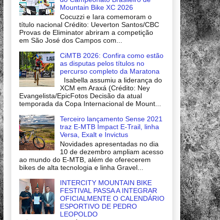
Mountain Bike XC 2026
Cocuzzi e Iara comemoram o
título nacional Crédito: Ueverton Santos/CBC
Provas de Eliminator abriram a competição
em São José dos Campos com...
CiMTB 2026: Confira como estão
as disputas pelos títulos no
percurso completo da Maratona
Isabella assumiu a liderança do
XCM em Araxá (Crédito: Ney
Evangelista/EpicFotos Decisão da atual
temporada da Copa Internacional de Mount...
Terceiro lançamento Sense 2021
traz E-MTB Impact E-Trail, linha
Versa, Exalt e Invictus
Novidades apresentadas no dia
10 de dezembro ampliam acesso
ao mundo do E-MTB, além de oferecerem
bikes de alta tecnologia e linha Gravel...
INTERCITY MOUNTAIN BIKE
FESTIVAL PASSA A INTEGRAR
OFICIALMENTE O CALENDÁRIO
ESPORTIVO DE PEDRO
LEOPOLDO