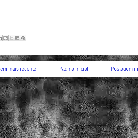
em mais recente
Página inicial
Postagem ma