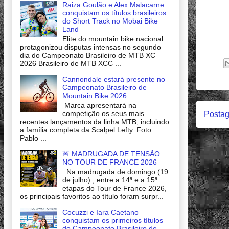
Raiza Goulão e Alex Malacarne
conquistam os títulos brasileiros
do Short Track no Mobai Bike
Land
Elite do mountain bike nacional
protagonizou disputas intensas no segundo
dia do Campeonato Brasileiro de MTB XC
2026 Brasileiro de MTB XCC ...
Cannondale estará presente no
Campeonato Brasileiro de
Mountain Bike 2026
Marca apresentará na
competição os seus mais
Postag
recentes lançamentos da linha MTB, incluindo
a família completa da Scalpel Lefty. Foto:
Pablo ...
🚨 MADRUGADA DE TENSÃO
NO TOUR DE FRANCE 2026
Na madrugada de domingo (19
de julho) , entre a 14ª e a 15ª
etapas do Tour de France 2026,
os principais favoritos ao título foram surpr...
Cocuzzi e Iara Caetano
conquistam os primeiros títulos
do Campeonato Brasileiro de