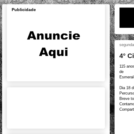
Publicidade
segunda-
4° C
115 anos
de
Esmeral
Dia 18 
Percurs
Breve t
Contamo
Compart