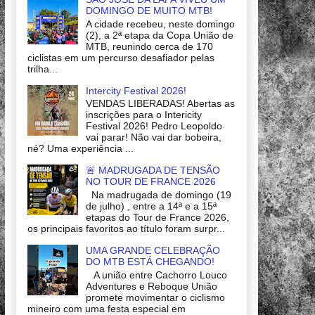
DOMINGO DE MUITO MTB!
A cidade recebeu, neste domingo
(2), a 2ª etapa da Copa União de
MTB, reunindo cerca de 170
ciclistas em um percurso desafiador pelas
trilha...
Intercity Festival 2026!
VENDAS LIBERADAS! Abertas as
inscrições para o Intericity
Festival 2026! Pedro Leopoldo
vai parar! Não vai dar bobeira,
né? Uma experiência ...
🚨 MADRUGADA DE TENSÃO
NO TOUR DE FRANCE 2026
Na madrugada de domingo (19
de julho) , entre a 14ª e a 15ª
etapas do Tour de France 2026,
os principais favoritos ao título foram surpr...
UMA GRANDE CELEBRAÇÃO
DO MTB ESTÁ CHEGANDO!
A união entre Cachorro Louco
Adventures e Reboque União
promete movimentar o ciclismo
mineiro com uma festa especial em