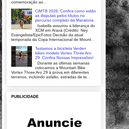
comemoração ao...
CiMTB 2026: Confira como estão
as disputas pelos títulos no
percurso completo da Maratona
Isabella assumiu a liderança do
XCM em Araxá (Crédito: Ney
Evangelista/EpicFotos Decisão da atual
temporada da Copa Internacional de Mount...
Testamos a bicicleta Verden
bikes modelo Vortex Three Aro
29: Confira Nossas Impressões!
Durante as últimas semanas
colocamos a Mountain Bike
Vortex Three Aro 29 à prova em diferentes
terrenos, incluindo asfalto, estradas de te...
PUBLICIDADE