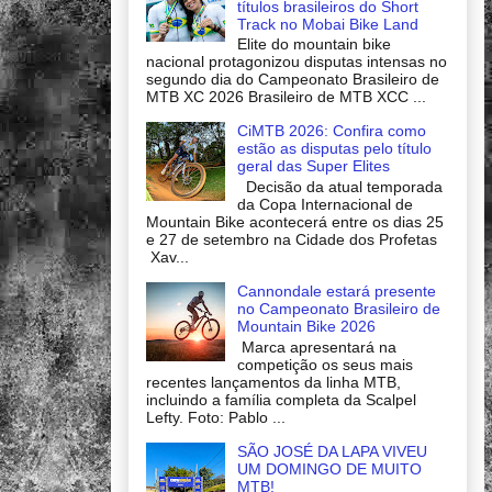
títulos brasileiros do Short
Track no Mobai Bike Land
Elite do mountain bike
nacional protagonizou disputas intensas no
segundo dia do Campeonato Brasileiro de
MTB XC 2026 Brasileiro de MTB XCC ...
CiMTB 2026: Confira como
estão as disputas pelo título
geral das Super Elites
Decisão da atual temporada
da Copa Internacional de
Mountain Bike acontecerá entre os dias 25
e 27 de setembro na Cidade dos Profetas
Xav...
Cannondale estará presente
no Campeonato Brasileiro de
Mountain Bike 2026
Marca apresentará na
competição os seus mais
recentes lançamentos da linha MTB,
incluindo a família completa da Scalpel
Lefty. Foto: Pablo ...
SÃO JOSÉ DA LAPA VIVEU
UM DOMINGO DE MUITO
MTB!