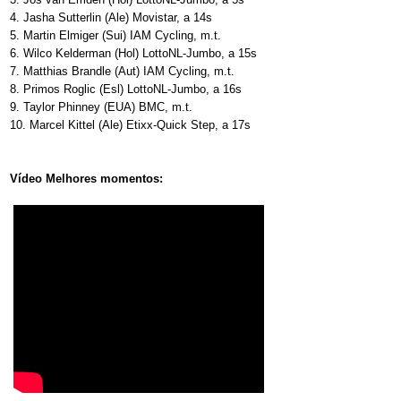
4. Jasha Sutterlin (Ale) Movistar, a 14s
5. Martin Elmiger (Sui) IAM Cycling, m.t.
6. Wilco Kelderman (Hol) LottoNL-Jumbo, a 15s
7. Matthias Brandle (Aut) IAM Cycling, m.t.
8. Primos Roglic (Esl) LottoNL-Jumbo, a 16s
9. Taylor Phinney (EUA) BMC, m.t.
10. Marcel Kittel (Ale) Etixx-Quick Step, a 17s
Vídeo Melhores momentos: