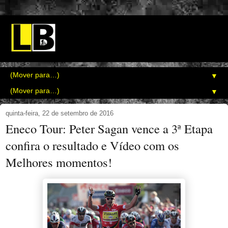
▼
▼
quinta-feira, 22 de setembro de 2016
Eneco Tour: Peter Sagan vence a 3ª Etapa
confira o resultado e Vídeo com os
Melhores momentos!