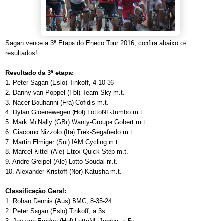
Sagan vence a 3ª Etapa do Eneco Tour 2016, confira abaixo os
resultados!
Resultado da 3ª etapa:
1. Peter Sagan (Eslo) Tinkoff, 4-10-36
2. Danny van Poppel (Hol) Team Sky m.t.
3. Nacer Bouhanni (Fra) Cofidis m.t.
4. Dylan Groenewegen (Hol) LottoNL-Jumbo m.t.
5. Mark McNally (GBr) Wanty-Groupe Gobert m.t.
6. Giacomo Nizzolo (Ita) Trek-Segafredo m.t.
7. Martin Elmiger (Sui) IAM Cycling m.t.
8. Marcel Kittel (Ale) Etixx-Quick Step m.t.
9. Andre Greipel (Ale) Lotto-Soudal m.t.
10. Alexander Kristoff (Nor) Katusha m.t.
Classificação Geral:
1. Rohan Dennis (Aus) BMC, 8-35-24
2. Peter Sagan (Eslo) Tinkoff, a 3s
3. Jos van Emden (Hol) LottoNL-Jumbo, a 5s