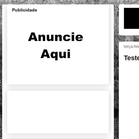
Publicidade
terça-fe
Test