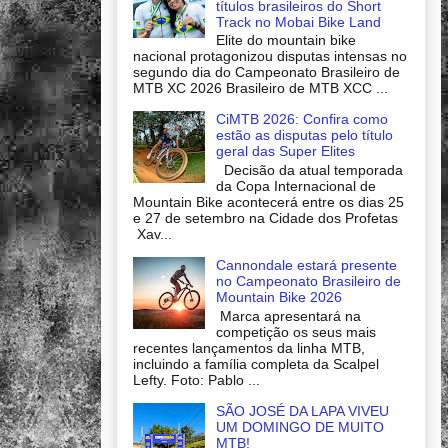
títulos brasileiros do Short
Track no Mobai Bike Land
Elite do mountain bike
nacional protagonizou disputas intensas no
segundo dia do Campeonato Brasileiro de
MTB XC 2026 Brasileiro de MTB XCC ...
CiMTB 2026: Confira como
estão as disputas pelo título
geral das Super Elites
Decisão da atual temporada
da Copa Internacional de
Mountain Bike acontecerá entre os dias 25
e 27 de setembro na Cidade dos Profetas
Xav...
Cannondale estará presente
no Campeonato Brasileiro de
Mountain Bike 2026
Marca apresentará na
competição os seus mais
recentes lançamentos da linha MTB,
incluindo a família completa da Scalpel
Lefty. Foto: Pablo ...
SÃO JOSÉ DA LAPA VIVEU
UM DOMINGO DE MUITO
MTB!