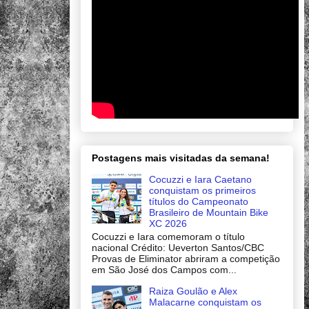
Postagens mais visitadas da semana!
Cocuzzi e Iara Caetano
conquistam os primeiros
títulos do Campeonato
Brasileiro de Mountain Bike
XC 2026
Cocuzzi e Iara comemoram o título
nacional Crédito: Ueverton Santos/CBC
Provas de Eliminator abriram a competição
em São José dos Campos com...
Raiza Goulão e Alex
Malacarne conquistam os