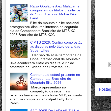
Raiza Goulão e Alex Malacarne
conquistam os títulos brasileiros
do Short Track no Mobai Bike
Land
Elite do mountain bike nacional
protagonizou disputas intensas no segundo
dia do Campeonato Brasileiro de MTB XC
2026 Brasileiro de MTB XCC ...
CiMTB 2026: Confira como estão
as disputas pelo título geral das
Super Elites
Decisão da atual temporada da
Copa Internacional de Mountain
Bike acontecerá entre os dias 25 e 27 de
setembro na Cidade dos Profetas Xav...
Cannondale estará presente no
Campeonato Brasileiro de
Mountain Bike 2026
Marca apresentará na
Postag
competição os seus mais
recentes lançamentos da linha MTB, incluindo
a família completa da Scalpel Lefty. Foto:
Pablo ...
SÃO JOSÉ DA LAPA VIVEU UM