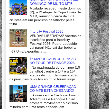
DOMINGO DE MUITO MTB!
A cidade recebeu, neste domingo
(2), a 2ª etapa da Copa União de
MTB, reunindo cerca de 170
ciclistas em um percurso desafiador pelas
trilha...
Intercity Festival 2026!
VENDAS LIBERADAS! Abertas as
inscrições para o Intericity
Festival 2026! Pedro Leopoldo
vai parar! Não vai dar bobeira,
né? Uma experiência ...
🚨 MADRUGADA DE TENSÃO
NO TOUR DE FRANCE 2026
Na madrugada de domingo (19
de julho) , entre a 14ª e a 15ª
etapas do Tour de France 2026,
os principais favoritos ao título foram surpr...
UMA GRANDE CELEBRAÇÃO
DO MTB ESTÁ CHEGANDO!
A união entre Cachorro Louco
Adventures e Reboque União
promete movimentar o ciclismo
mineiro com uma festa especial em