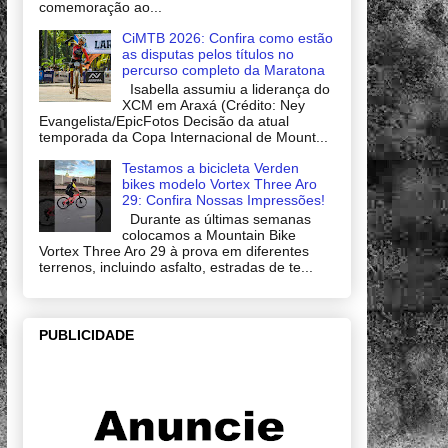
comemoração ao...
CiMTB 2026: Confira como estão
as disputas pelos títulos no
percurso completo da Maratona
Isabella assumiu a liderança do
XCM em Araxá (Crédito: Ney
Evangelista/EpicFotos Decisão da atual
temporada da Copa Internacional de Mount...
Testamos a bicicleta Verden
bikes modelo Vortex Three Aro
29: Confira Nossas Impressões!
Durante as últimas semanas
colocamos a Mountain Bike
Vortex Three Aro 29 à prova em diferentes
terrenos, incluindo asfalto, estradas de te...
PUBLICIDADE