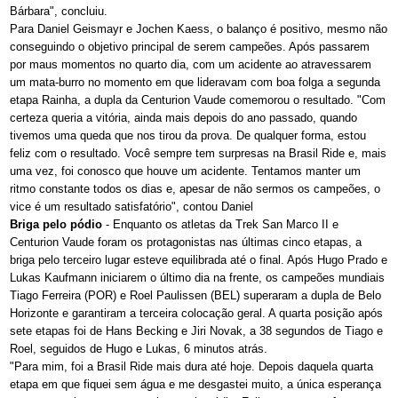
Bárbara", concluiu.
Para Daniel Geismayr e Jochen Kaess, o balanço é positivo, mesmo não
conseguindo o objetivo principal de serem campeões. Após passarem
por maus momentos no quarto dia, com um acidente ao atravessarem
um mata-burro no momento em que lideravam com boa folga a segunda
etapa Rainha, a dupla da Centurion Vaude comemorou o resultado. "Com
certeza queria a vitória, ainda mais depois do ano passado, quando
tivemos uma queda que nos tirou da prova. De qualquer forma, estou
feliz com o resultado. Você sempre tem surpresas na Brasil Ride e, mais
uma vez, foi conosco que houve um acidente. Tentamos manter um
ritmo constante todos os dias e, apesar de não sermos os campeões, o
vice é um resultado satisfatório", contou Daniel
Briga pelo pódio
- Enquanto os atletas da Trek San Marco II e
Centurion Vaude foram os protagonistas nas últimas cinco etapas, a
briga pelo terceiro lugar esteve equilibrada até o final. Após Hugo Prado e
Lukas Kaufmann iniciarem o último dia na frente, os campeões mundiais
Tiago Ferreira (POR) e Roel Paulissen (BEL) superaram a dupla de Belo
Horizonte e garantiram a terceira colocação geral. A quarta posição após
sete etapas foi de Hans Becking e Jiri Novak, a 38 segundos de Tiago e
Roel, seguidos de Hugo e Lukas, 6 minutos atrás.
"Para mim, foi a Brasil Ride mais dura até hoje. Depois daquela quarta
etapa em que fiquei sem água e me desgastei muito, a única esperança