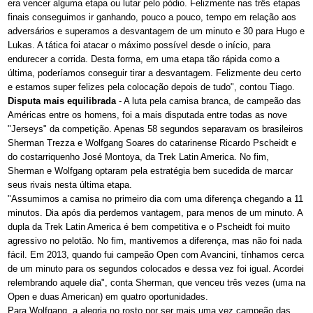
era vencer alguma etapa ou lutar pelo pódio. Felizmente nas três etapas
finais conseguimos ir ganhando, pouco a pouco, tempo em relação aos
adversários e superamos a desvantagem de um minuto e 30 para Hugo e
Lukas. A tática foi atacar o máximo possível desde o início, para
endurecer a corrida. Desta forma, em uma etapa tão rápida como a
última, poderíamos conseguir tirar a desvantagem. Felizmente deu certo
e estamos super felizes pela colocação depois de tudo", contou Tiago.
Disputa mais equilibrada
- A luta pela camisa branca, de campeão das
Américas entre os homens, foi a mais disputada entre todas as nove
"Jerseys" da competição. Apenas 58 segundos separavam os brasileiros
Sherman Trezza e Wolfgang Soares do catarinense Ricardo Pscheidt e
do costarriquenho José Montoya, da Trek Latin America. No fim,
Sherman e Wolfgang optaram pela estratégia bem sucedida de marcar
seus rivais nesta última etapa.
"Assumimos a camisa no primeiro dia com uma diferença chegando a 11
minutos. Dia após dia perdemos vantagem, para menos de um minuto. A
dupla da Trek Latin America é bem competitiva e o Pscheidt foi muito
agressivo no pelotão. No fim, mantivemos a diferença, mas não foi nada
fácil. Em 2013, quando fui campeão Open com Avancini, tínhamos cerca
de um minuto para os segundos colocados e dessa vez foi igual. Acordei
relembrando aquele dia", conta Sherman, que venceu três vezes (uma na
Open e duas American) em quatro oportunidades.
Para Wolfgang, a alegria no rosto por ser mais uma vez campeão das