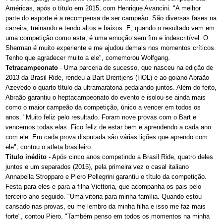
Américas, após o título em 2015, com Henrique Avancini. "A melhor
parte do esporte é a recompensa de ser campeão. São diversas fases na
carreira, treinando e tendo altos e baixos. E, quando o resultado vem em
uma competição como esta, é uma emoção sem fim e indescritível. O
Sherman é muito experiente e me ajudou demais nos momentos críticos.
Tenho que agradecer muito a ele", comemorou Wolfgang.
Tetracampeonato
- Uma parceria de sucesso, que nasceu na edição de
2013 da Brasil Ride, rendeu a Bart Brentjens (HOL) e ao goiano Abraão
Azevedo o quarto título da ultramaratona pedalando juntos. Além do feito,
Abraão garantiu o heptacampeonato do evento e isolou-se ainda mais
como o maior campeão da competição, único a vencer em todos os
anos. "Muito feliz pelo resultado. Foram nove provas com o Bart e
vencemos todas elas. Fico feliz de estar bem e aprendendo a cada ano
com ele. Em cada prova disputada são várias lições que aprendo com
ele", contou o atleta brasileiro.
Título inédito
- Após cinco anos competindo a Brasil Ride, quatro deles
juntos e um separados (2015), pela primeira vez o casal italiano
Annabella Stropparo e Piero Pellegrini garantiu o título da competição.
Festa para eles e para a filha Victtoria, que acompanha os pais pelo
terceiro ano seguido. "Uma vitória para minha família. Quando estou
cansado nas provas, eu me lembro da minha filha e isso me faz mais
forte", contou Piero. "Também penso em todos os momentos na minha