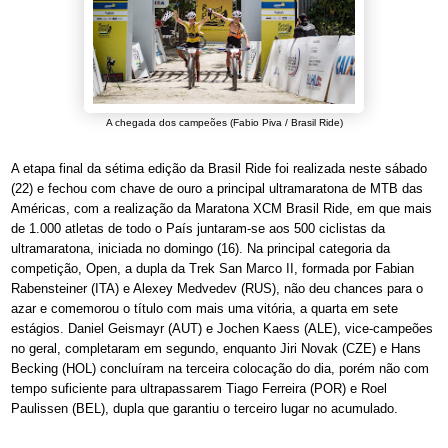
A chegada dos campeões (Fabio Piva / Brasil Ride)
A etapa final da sétima edição da Brasil Ride foi realizada neste sábado
(22) e fechou com chave de ouro a principal ultramaratona de MTB das
Américas, com a realização da Maratona XCM Brasil Ride, em que mais
de 1.000 atletas de todo o País juntaram-se aos 500 ciclistas da
ultramaratona, iniciada no domingo (16). Na principal categoria da
competição, Open, a dupla da Trek San Marco II, formada por Fabian
Rabensteiner (ITA) e Alexey Medvedev (RUS), não deu chances para o
azar e comemorou o título com mais uma vitória, a quarta em sete
estágios. Daniel Geismayr (AUT) e Jochen Kaess (ALE), vice-campeões
no geral, completaram em segundo, enquanto Jiri Novak (CZE) e Hans
Becking (HOL) concluíram na terceira colocação do dia, porém não com
tempo suficiente para ultrapassarem Tiago Ferreira (POR) e Roel
Paulissen (BEL), dupla que garantiu o terceiro lugar no acumulado.