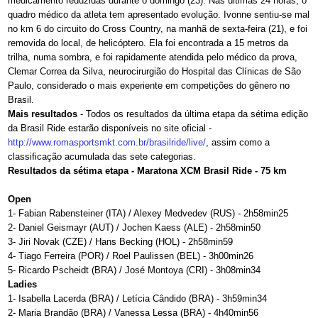
medicamento reduzidas durante o domingo (23). Nas últimas 24 horas, o
quadro médico da atleta tem apresentado evolução. Ivonne sentiu-se mal
no km 6 do circuito do Cross Country, na manhã de sexta-feira (21), e foi
removida do local, de helicóptero. Ela foi encontrada a 15 metros da
trilha, numa sombra, e foi rapidamente atendida pelo médico da prova,
Clemar Correa da Silva, neurocirurgião do Hospital das Clínicas de São
Paulo, considerado o mais experiente em competições do gênero no
Brasil.
Mais resultados
- Todos os resultados da última etapa da sétima edição
da Brasil Ride estarão disponíveis no site oficial -
http://www.romasportsmkt.com.
br/brasilride/live/
, assim como a
classificação acumulada das sete categorias.
Resultados da sétima etapa - Maratona XCM Brasil Ride - 75 km
Open
1- Fabian Rabensteiner (ITA) / Alexey Medvedev (RUS) - 2h58min25
2- Daniel Geismayr (AUT) / Jochen Kaess (ALE) - 2h58min50
3- Jiri Novak (CZE) / Hans Becking (HOL) - 2h58min59
4- Tiago Ferreira (POR) / Roel Paulissen (BEL) - 3h00min26
5- Ricardo Pscheidt (BRA) / José Montoya (CRI) - 3h08min34
Ladies
1- Isabella Lacerda (BRA) / Letícia Cândido (BRA) - 3h59min34
2- Maria Brandão (BRA) / Vanessa Lessa (BRA) - 4h40min56