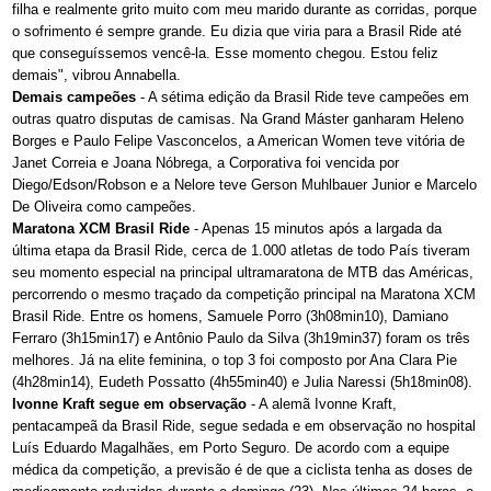
filha e realmente grito muito com meu marido durante as corridas, porque
o sofrimento é sempre grande. Eu dizia que viria para a Brasil Ride até
que conseguíssemos vencê-la. Esse momento chegou. Estou feliz
demais", vibrou Annabella.
Demais campeões
- A sétima edição da Brasil Ride teve campeões em
outras quatro disputas de camisas. Na Grand Máster ganharam Heleno
Borges e Paulo Felipe Vasconcelos, a American Women teve vitória de
Janet Correia e Joana Nóbrega, a Corporativa foi vencida por
Diego/Edson/Robson e a Nelore teve Gerson Muhlbauer Junior e Marcelo
De Oliveira como campeões.
Maratona XCM Brasil Ride
- Apenas 15 minutos após a largada da
última etapa da Brasil Ride, cerca de 1.000 atletas de todo País tiveram
seu momento especial na principal ultramaratona de MTB das Américas,
percorrendo o mesmo traçado da competição principal na Maratona XCM
Brasil Ride. Entre os homens, Samuele Porro (3h08min10), Damiano
Ferraro (3h15min17) e Antônio Paulo da Silva (3h19min37) foram os três
melhores. Já na elite feminina, o top 3 foi composto por Ana Clara Pie
(4h28min14), Eudeth Possatto (4h55min40) e Julia Naressi (5h18min08).
Ivonne Kraft segue em observação
- A alemã Ivonne Kraft,
pentacampeã da Brasil Ride, segue sedada e em observação no hospital
Luís Eduardo Magalhães, em Porto Seguro. De acordo com a equipe
médica da competição, a previsão é de que a ciclista tenha as doses de