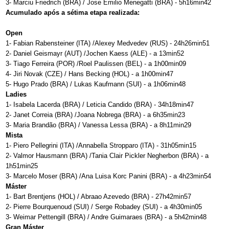
3- Marciu Friedrich (BRA) / Jose Emilio Menegatti (BRA) - 5h16min42
Acumulado após a sétima etapa realizada:
Open
1- Fabian Rabensteiner (ITA) /Alexey Medvedev (RUS) - 24h26min51
2- Daniel Geismayr (AUT) /Jochen Kaess (ALE) - a 13min52
3- Tiago Ferreira (POR) /Roel Paulissen (BEL) - a 1h00min09
4- Jiri Novak (CZE) / Hans Becking (HOL) - a 1h00min47
5- Hugo Prado (BRA) / Lukas Kaufmann (SUI) - a 1h06min48
Ladies
1- Isabela Lacerda (BRA) / Leticia Candido (BRA) - 34h18min47
2- Janet Correia (BRA) /Joana Nobrega (BRA) - a 6h35min23
3- Maria Brandão (BRA) / Vanessa Lessa (BRA) - a 8h11min29
Mista
1- Piero Pellegrini (ITA) /Annabella Stropparo (ITA) - 31h05min15
2- Valmor Hausmann (BRA) /Tania Clair Pickler Negherbon (BRA) - a
1h51min25
3- Marcelo Moser (BRA) /Ana Luisa Korc Panini (BRA) - a 4h23min54
Máster
1- Bart Brentjens (HOL) / Abraao Azevedo (BRA) - 27h42min57
2- Pierre Bourquenoud (SUI) / Serge Robadey (SUI) - a 4h30min05
3- Weimar Pettengill (BRA) / Andre Guimaraes (BRA) - a 5h42min48
Gran Máster