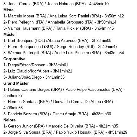
3- Janet Correia (BRA) / Joana Nobrega (BRA) - 4h45min10
Mista
1- Marcelo Moser (BRA) / Ana Luisa Korc Panini (BRA) - 3h50min12
2- Piero Pellegrini (ITA) / Annabella Stropparo (ITA) - 3h50min14
3- Valmor Hausmann (BRA) / Tania Pickler (BRA) - 3h54min45
Máster
1- Bart Brentjens (HOL) /Abraao Azevedo (BRA) - 3h23min09
2- Pierre Bourquenoud (SUI) / Serge Robadey (SUI) - 3h40min47
3- Weimar Pettengill (BRA) / André Luis Pinheiro (BRA) - 3h43min54
Corporativa
1- Diego/Edson/Robson - 3h38min01
2- Luiz Claudio/Igor/Albert - 3h41min21
3- Juliano/João/Diego - 3h41min35
Grand Máster
1- Heleno Caetano Borges (BRA) / Paulo Felpe Vasconcelos (BRA) -
3h59min27
2- Hermes Santana (BRA) / Dorivaldo Correia De Abreu (BRA) -
4h06min56
3- Fabricio Bezerra (BRA) / Dirceu Araujo (BRA) - 4h38min30
Nelore
1- Gerson Junior (BRA) / Marcelo De Oliveira (BRA) - 4h21min35
2- Jorge Silva Sousa (BRA) / Fabio Yukio Hossaki (BRA) - 4h51min29