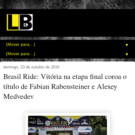
▼
▼
domingo, 23 de outubro de 2016
Brasil Ride: Vitória na etapa final coroa o
título de Fabian Rabensteiner e Alexey
Medvedev