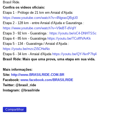
Brasil Ride.
Confira os videos oficiais:
Etapa 1 - Prólogo de 21 km em Arraial d’Ajuda:
https://www.youtube.com/watch?
v=4NgrasQBgU0
Etapa 2 - 128 km - entre Arraial d’Ajuda e Gauratinga :
https://www.youtube.com/watch?
v=V9eBT-dVqlY
Etapa 3 - 92 km - Guaratinga :
https://youtu.be/oC4-DNHTSSc
Etapa 4 - 85 km - Guaratinga
https://youtu.be/TCofffVArKk
Etapa 5 - 134 - Guaratinga / Arraial d’Ajuda :
https://youtu.be/mzcZi5CHwNo
Etapa 6 - 34 km - Arraial d'Ajuda
https://youtu.be/QY-NvrP7fq4
Brasil Ride: Mais que uma prova, uma etapa em sua vida.
Mais informações:
Site:
http://www.BRASILRIDE.COM.BR
Facebook:
www.facebook.com/BRASILRIDE
Twitter: @brasil_ride
Instagram: @brasilride
Compartilhar