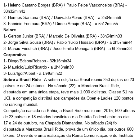
1- Heleno Caetano Borges (BRA) / Paulo Felpe Vasconcelos (BRA) -
33h32min41
2- Hermes Santana (BRA) / Dorivaldo Abreu (BRA) - a 2h04min56
3- Fabricio Fontoura (BRA) / Dirceu Araujo (BRA) - a 5h12min55
Nelore
1- Gerson Junior (BRA) / Marcelo De Oliveira (BRA) - 38h54min03
2- Jorge Silva Sousa (BRA) / Fabio Yukio Hossaki (BRA) - a 2h57min44
3- Marciu Friedrich (BRA) / Jose Emilio Menegatti (BRA) - a 6h25min33
Corporativa
1- Diego/Edson/Robson - 32h16min34
2- Mauricio/Luiz/Ricardo - a 1h43min30
3- Luiz/Igor/Albert - a 1h46min22
Sobre a Brasil Ride
- A sétima edição da Brasil reuniu 250 duplas de 23
países e de 24 estados. No sábado (22), a Maratona Brasil Ride,
disputada em uma única etapa, teve mais 1.000 ciclistas. Classe S1 na
UCI, a competição distribui aos campeões da Open e Ladies 120 pontos
no ranking mundial.
Competição nascida na Bahia, a Brasil Ride reuniu em, 2015, 500 atletas
de 23 países e 18 estados brasileiros e o Distrito Federal entre os dias
17 e 24 de outubro, na Chapada Diamantina. No sábado (24) foi
disputada a Maratona Brasil Ride, prova de um único dia, por outros 600
bikers. O evento é uma realização da Roma Comunicação e do Instituto