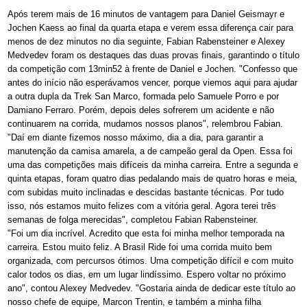
Após terem mais de 16 minutos de vantagem para Daniel Geismayr e
Jochen Kaess ao final da quarta etapa e verem essa diferença cair para
menos de dez minutos no dia seguinte, Fabian Rabensteiner e Alexey
Medvedev foram os destaques das duas provas finais, garantindo o título
da competição com 13min52 à frente de Daniel e Jochen. "Confesso que
antes do início não esperávamos vencer, porque viemos aqui para ajudar
a outra dupla da Trek San Marco, formada pelo Samuele Porro e por
Damiano Ferraro. Porém, depois deles sofrerem um acidente e não
continuarem na corrida, mudamos nossos planos", relembrou Fabian.
"Daí em diante fizemos nosso máximo, dia a dia, para garantir a
manutenção da camisa amarela, a de campeão geral da Open. Essa foi
uma das competições mais difíceis da minha carreira. Entre a segunda e
quinta etapas, foram quatro dias pedalando mais de quatro horas e meia,
com subidas muito inclinadas e descidas bastante técnicas. Por tudo
isso, nós estamos muito felizes com a vitória geral. Agora terei três
semanas de folga merecidas", completou Fabian Rabensteiner.
"Foi um dia incrível. Acredito que esta foi minha melhor temporada na
carreira. Estou muito feliz. A Brasil Ride foi uma corrida muito bem
organizada, com percursos ótimos. Uma competição difícil e com muito
calor todos os dias, em um lugar lindíssimo. Espero voltar no próximo
ano", contou Alexey Medvedev. "Gostaria ainda de dedicar este título ao
nosso chefe de equipe, Marcon Trentin, e também a minha filha