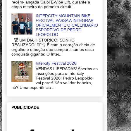
recém-lançada Caloi E-Vibe Lift, durante a
etapa mineira do primeiro circuit...
INTERCITY MOUNTAIN BIKE
FESTIVAL PASSA A INTEGRAR
OFICIALMENTE O CALENDÁRIO
ESPORTIVO DE PEDRO
LEOPOLDO
🏆 UM DIA HISTÓRICO! SONHO
REALIZADO! 🚴‍♂️💨 É com o coração cheio de
orgulho e emoção que compartilhamos essa
conquista gigante: O Inter...
Intercity Festival 2026!
VENDAS LIBERADAS! Abertas as
inscrições para o Intericity
Festival 2026! Pedro Leopoldo
vai parar! Não vai dar bobeira,
né? Uma experiência ...
PUBLICIDADE