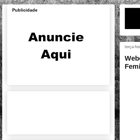
Publicidade
terça-fe
Webe
Femi