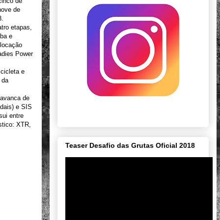
cinco de
nove de
3.
tro etapas,
uba e
olocação
Ladies Power
cicleta e
 da
lavanca de
dais) e SIS
ui entre
stico: XTR,
Teaser Desafio das Grutas Oficial 2018