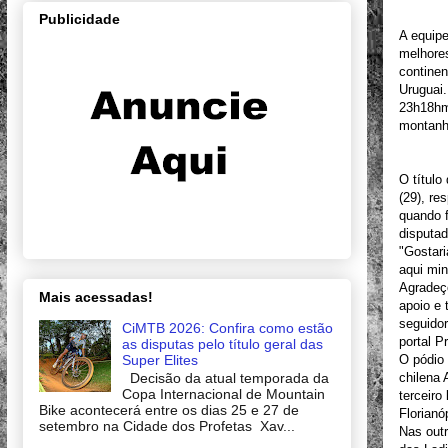
Publicidade
A equipe
melhore
continen
Uruguai.
23h18hmi
montanha
O título
(29), re
quando f
disputa
"Gostari
aqui min
Agradeç
Mais acessadas!
apoio e 
seguidor
CiMTB 2026: Confira como estão
portal P
as disputas pelo título geral das
Super Elites
O pódio 
Decisão da atual temporada da
chilena 
Copa Internacional de Mountain
terceiro
Bike acontecerá entre os dias 25 e 27 de
Florianó
setembro na Cidade dos Profetas Xav...
Nas outr