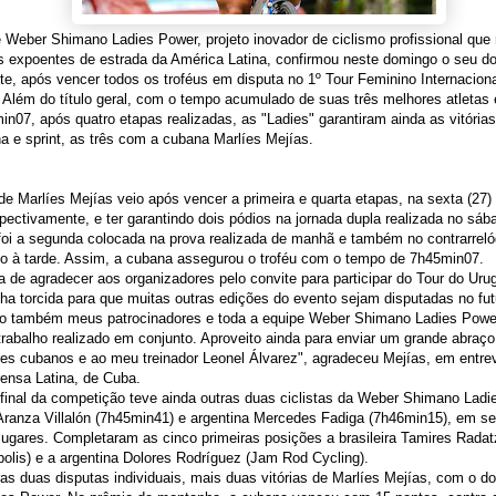
 Weber Shimano Ladies Power, projeto inovador de ciclismo profissional que
s expoentes de estrada da América Latina, confirmou neste domingo o seu d
te, após vencer todos os troféus em disputa no 1º Tour Feminino Internacion
 Além do título geral, com o tempo acumulado de suas três melhores atletas
n07, após quatro etapas realizadas, as "Ladies" garantiram ainda as vitórias 
 e sprint, as três com a cubana Marlíes Mejías.
 de Marlíes Mejías veio após vencer a primeira e quarta etapas, na sexta (27
spectivamente, e ter garantindo dois pódios na jornada dupla realizada no sába
oi a segunda colocada na prova realizada de manhã e também no contrarreló
do à tarde. Assim, a cubana assegurou o troféu com o tempo de 7h45min07.
a de agradecer aos organizadores pelo convite para participar do Tour do Uru
ha torcida para que muitas outras edições do evento sejam disputadas no fut
o também meus patrocinadores e toda a equipe Weber Shimano Ladies Power
trabalho realizado em conjunto. Aproveito ainda para enviar um grande abra
es cubanos e ao meu treinador Leonel Álvarez", agradeceu Mejías, em entrev
rensa Latina, de Cuba.
final da competição teve ainda outras duas ciclistas da Weber Shimano Ladi
Aranza Villalón (7h45min41) e argentina Mercedes Fadiga (7h46min15), em s
 lugares. Completaram as cinco primeiras posições a brasileira Tamires Radat
polis) e a argentina Dolores Rodríguez (Jam Rod Cycling).
as duas disputas individuais, mais duas vitórias de Marlíes Mejías, com o do