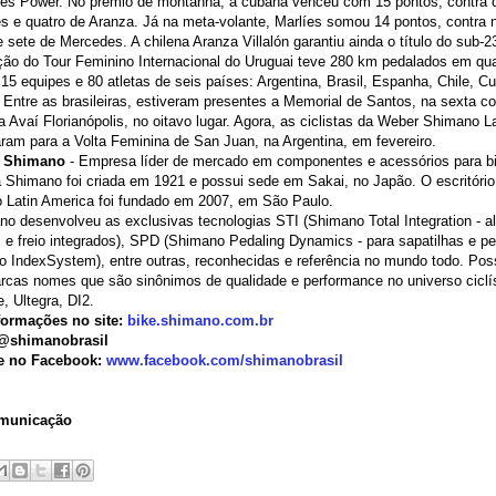
ies Power. No prêmio de montanha, a cubana venceu com 15 pontos, contra 
 e quatro de Aranza. Já na meta-volante, Marlíes somou 14 pontos, contra 
 sete de Mercedes. A chilena Aranza Villalón garantiu ainda o título do sub-2
ção do Tour Feminino Internacional do Uruguai teve 280 km pedalados em qua
 15 equipes e 80 atletas de seis países: Argentina, Brasil, Espanha, Chile, C
 Entre as brasileiras, estiveram presentes a Memorial de Santos, na sexta c
 a Avaí Florianópolis, no oitavo lugar. Agora, as ciclistas da Weber Shimano 
ram para a Volta Feminina de San Juan, na Argentina, em fevereiro.
a Shimano
- Empresa líder de mercado em componentes e acessórios para bi
 Shimano foi criada em 1921 e possui sede em Sakai, no Japão. O escritório
 Latin America foi fundado em 2007, em São Paulo.
o desenvolveu as exclusivas tecnologias STI (Shimano Total Integration - a
e freio integrados), SPD (Shimano Pedaling Dynamics - para sapatilhas e pe
 IndexSystem), entre outras, reconhecidas e referência no mundo todo. Poss
rcas nomes que são sinônimos de qualidade e performance no universo ciclí
, Ultegra, DI2.
formações no site:
bike.shimano.com.br
:@shimanobrasil
e no Facebook:
www.facebook.com/shimanobrasil
municação