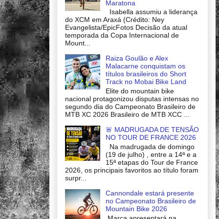
Maratona
Isabella assumiu a liderança
do XCM em Araxá (Crédito: Ney
Evangelista/EpicFotos Decisão da atual
temporada da Copa Internacional de
Mount...
Raiza Goulão e Alex
Malacarne conquistam os
títulos brasileiros do Short
Track no Mobai Bike Land
Elite do mountain bike
nacional protagonizou disputas intensas no
segundo dia do Campeonato Brasileiro de
MTB XC 2026 Brasileiro de MTB XCC ...
🚨 MADRUGADA DE TENSÃO
NO TOUR DE FRANCE 2026
Na madrugada de domingo
(19 de julho) , entre a 14ª e a
15ª etapas do Tour de France
2026, os principais favoritos ao título foram
surpr...
Cannondale estará presente
no Campeonato Brasileiro de
Mountain Bike 2026
Marca apresentará na