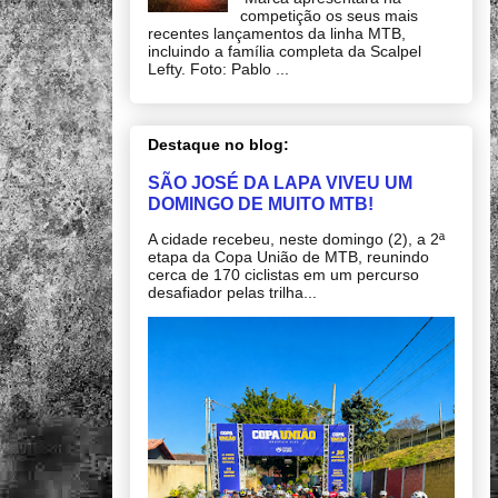
competição os seus mais
recentes lançamentos da linha MTB,
incluindo a família completa da Scalpel
Lefty. Foto: Pablo ...
Destaque no blog:
SÃO JOSÉ DA LAPA VIVEU UM
DOMINGO DE MUITO MTB!
A cidade recebeu, neste domingo (2), a 2ª
etapa da Copa União de MTB, reunindo
cerca de 170 ciclistas em um percurso
desafiador pelas trilha...