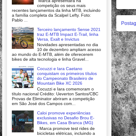
Marca apresentará na
competição os seus mais
recentes lançamentos da linha MTB, incluindo
a família completa da Scalpel Lefty. Foto:
Pablo ...
Postag
Terceiro lançamento Sense 2021
traz E-MTB Impact E-Trail, linha
Versa, Exalt e Invictus
Novidades apresentadas no dia
10 de dezembro ampliam acesso
ao mundo do E-MTB, além de oferecerem
bikes de alta tecnologia e linha Gravel...
Cocuzzi e Iara Caetano
conquistam os primeiros títulos
do Campeonato Brasileiro de
Mountain Bike XC 2026
Cocuzzi e Iara comemoram o
título nacional Crédito: Ueverton Santos/CBC
Provas de Eliminator abriram a competição
em São José dos Campos com...
Caloi promove experiências
exclusivas no Desafio Brou E-
Bikes, em Casa Branca (MG)
Marca promove test rides de
bicicletas elétricas, incluindo a