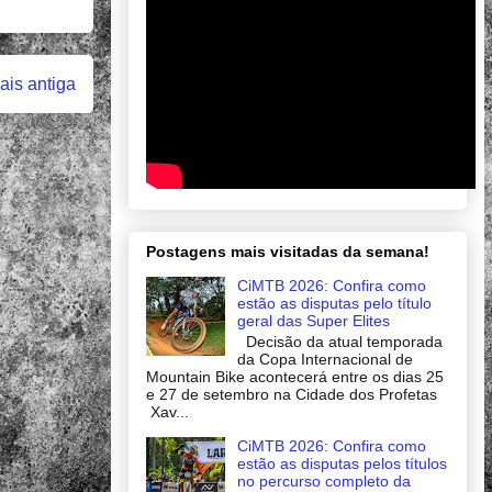
is antiga
Postagens mais visitadas da semana!
CiMTB 2026: Confira como
estão as disputas pelo título
geral das Super Elites
Decisão da atual temporada
da Copa Internacional de
Mountain Bike acontecerá entre os dias 25
e 27 de setembro na Cidade dos Profetas
Xav...
CiMTB 2026: Confira como
estão as disputas pelos títulos
no percurso completo da