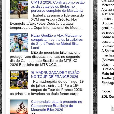
das Lad
CiMTB 2026: Confira como estão
Mercedes
as disputas pelos títulos no
Aranza e
percurso completo da Maratona
A 1ª edi
Isabella assumiu a liderança do
e reuniu
XCM em Araxá (Crédito: Ney
Evangelista/EpicFotos Decisão da atual
Uruguai.
temporada da Copa Internacional de Mount...
geral, e
se prepa
Raiza Goulão e Alex Malacarne
Sobre 
conquistam os títulos brasileiros
pesca, a
do Short Track no Mobai Bike
Shimano
Land
A Shiman
Elite do mountain bike nacional
marchas 
protagonizou disputas intensas no segundo
(Shimano
dia do Campeonato Brasileiro de MTB XC
2026 Brasileiro de MTB XCC ...
suas ma
Dura Ace
🚨 MADRUGADA DE TENSÃO
Mais in
NO TOUR DE FRANCE 2026
Twitter
Na madrugada de domingo (19
Fanpag
de julho) , entre a 14ª e a 15ª
etapas do Tour de France 2026,
Fonte:
os principais favoritos ao título foram surpr...
ZDL Co
Cannondale estará presente no
Campeonato Brasileiro de
Mountain Bike 2026