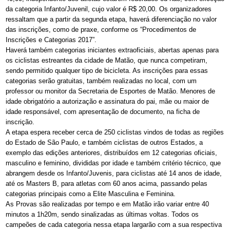
da categoria Infanto/Juvenil, cujo valor é R$ 20,00. Os organizadores
ressaltam que a partir da segunda etapa, haverá diferenciação no valor
das inscrições, como de praxe, conforme os “Procedimentos de
Inscrições e Categorias 2017”.
Haverá também categorias iniciantes extraoficiais, abertas apenas para
os ciclistas estreantes da cidade de Matão, que nunca competiram,
sendo permitido qualquer tipo de bicicleta. As inscrições para essas
categorias serão gratuitas, também realizadas no local, com um
professor ou monitor da Secretaria de Esportes de Matão. Menores de
idade obrigatório a autorização e assinatura do pai, mãe ou maior de
idade responsável, com apresentação de documento, na ficha de
inscrição.
A etapa espera receber cerca de 250 ciclistas vindos de todas as regiões
do Estado de São Paulo, e também ciclistas de outros Estados, a
exemplo das edições anteriores, distribuídos em 12 categorias oficiais,
masculino e feminino, divididas por idade e também critério técnico, que
abrangem desde os Infanto/Juvenis, para ciclistas até 14 anos de idade,
até os Masters B, para atletas com 60 anos acima, passando pelas
categorias principais como a Elite Masculina e Feminina.
As Provas são realizadas por tempo e em Matão irão variar entre 40
minutos a 1h20m, sendo sinalizadas as últimas voltas. Todos os
campeões de cada categoria nessa etapa largarão com a sua respectiva