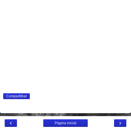
Compartilhar
‹
›
Página inicial