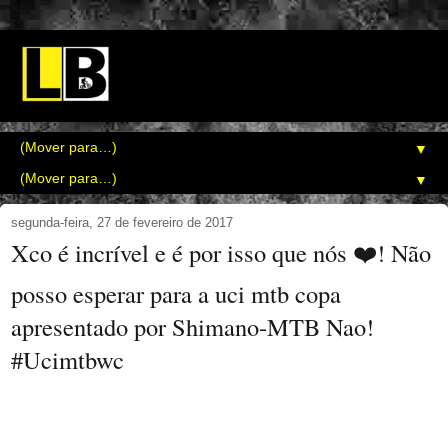
▼
▼
segunda-feira, 27 de fevereiro de 2017
Xco é incrível e é por isso que nós ❤️! Não
posso esperar para a uci mtb copa
apresentado por Shimano-MTB Nao!
#Ucimtbwc