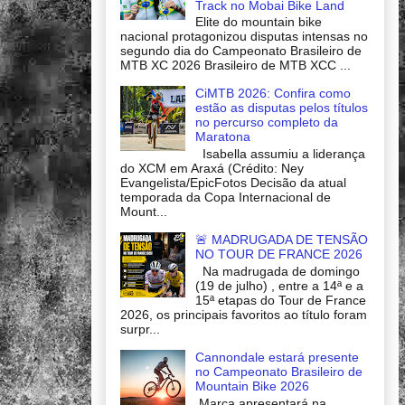
Track no Mobai Bike Land
Elite do mountain bike
nacional protagonizou disputas intensas no
segundo dia do Campeonato Brasileiro de
MTB XC 2026 Brasileiro de MTB XCC ...
CiMTB 2026: Confira como
estão as disputas pelos títulos
no percurso completo da
Maratona
Isabella assumiu a liderança
do XCM em Araxá (Crédito: Ney
Evangelista/EpicFotos Decisão da atual
temporada da Copa Internacional de
Mount...
🚨 MADRUGADA DE TENSÃO
NO TOUR DE FRANCE 2026
Na madrugada de domingo
(19 de julho) , entre a 14ª e a
15ª etapas do Tour de France
2026, os principais favoritos ao título foram
surpr...
Cannondale estará presente
no Campeonato Brasileiro de
Mountain Bike 2026
Marca apresentará na