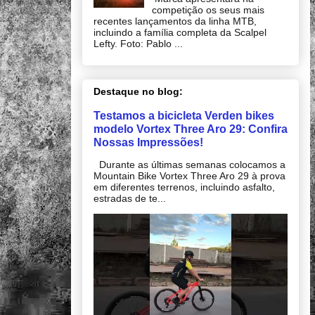
competição os seus mais
recentes lançamentos da linha MTB,
incluindo a família completa da Scalpel
Lefty. Foto: Pablo ...
Destaque no blog:
Testamos a bicicleta Verden bikes
modelo Vortex Three Aro 29: Confira
Nossas Impressões!
Durante as últimas semanas colocamos a
Mountain Bike Vortex Three Aro 29 à prova
em diferentes terrenos, incluindo asfalto,
estradas de te...