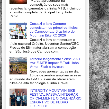
Marca apresentará na
competição os seus mais
recentes lançamentos da linha MTB, incluindo
a família completa da Scalpel Lefty. Foto:
Pablo ...
Cocuzzi e Iara Caetano
conquistam os primeiros títulos
do Campeonato Brasileiro de
Mountain Bike XC 2026
Cocuzzi e Iara comemoram o
título nacional Crédito: Ueverton Santos/CBC
Provas de Eliminator abriram a competição
em São José dos Campos com...
Terceiro lançamento Sense 2021
traz E-MTB Impact E-Trail, linha
Versa, Exalt e Invictus
Novidades apresentadas no dia
10 de dezembro ampliam acesso
ao mundo do E-MTB, além de oferecerem
bikes de alta tecnologia e linha Gravel...
INTERCITY MOUNTAIN BIKE
FESTIVAL PASSA A INTEGRAR
OFICIALMENTE O CALENDÁRIO
ESPORTIVO DE PEDRO
LEOPOLDO