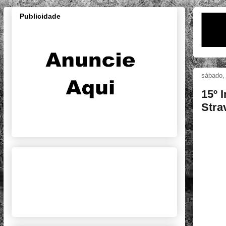
Publicidade
sábado,
15º 
Stra