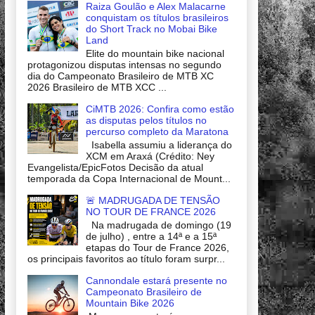
Raiza Goulão e Alex Malacarne
conquistam os títulos brasileiros
do Short Track no Mobai Bike
Land
Elite do mountain bike nacional
protagonizou disputas intensas no segundo
dia do Campeonato Brasileiro de MTB XC
2026 Brasileiro de MTB XCC ...
CiMTB 2026: Confira como estão
as disputas pelos títulos no
percurso completo da Maratona
Isabella assumiu a liderança do
XCM em Araxá (Crédito: Ney
Evangelista/EpicFotos Decisão da atual
temporada da Copa Internacional de Mount...
🚨 MADRUGADA DE TENSÃO
NO TOUR DE FRANCE 2026
Na madrugada de domingo (19
de julho) , entre a 14ª e a 15ª
etapas do Tour de France 2026,
os principais favoritos ao título foram surpr...
Cannondale estará presente no
Campeonato Brasileiro de
Mountain Bike 2026