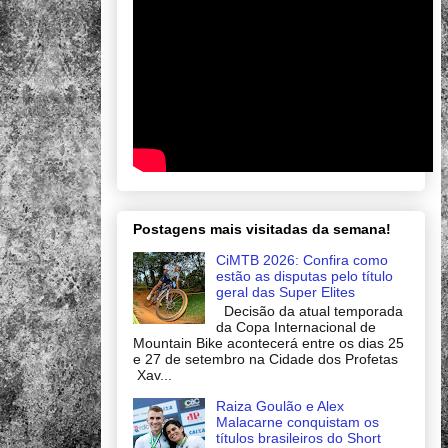
Postagens mais visitadas da semana!
CiMTB 2026: Confira como
estão as disputas pelo título
geral das Super Elites
Decisão da atual temporada
da Copa Internacional de
Mountain Bike acontecerá entre os dias 25
e 27 de setembro na Cidade dos Profetas
Xav...
Raiza Goulão e Alex
Malacarne conquistam os
títulos brasileiros do Short