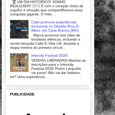
🏆 UM DIA HISTÓRICO! SONHO
REALIZADO! 🚴‍♂️💨 É com o coração cheio de
orgulho e emoção que compartilhamos essa
conquista gigante: O Inter...
Caloi promove experiências
exclusivas no Desafio Brou E-
Bikes, em Casa Branca (MG)
Marca promove test rides de
bicicletas elétricas, incluindo a
recém-lançada Caloi E-Vibe Lift, durante a
etapa mineira do primeiro circuit...
Intercity Festival 2026!
VENDAS LIBERADAS! Abertas as
inscrições para o Intericity
Festival 2026! Pedro Leopoldo
vai parar! Não vai dar bobeira,
né? Uma experiência ...
PUBLICIDADE