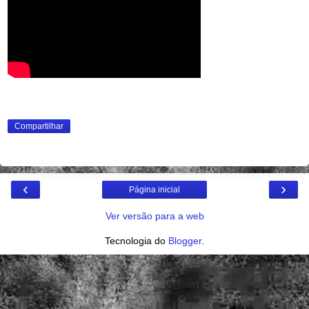
Compartilhar
‹
›
Página inicial
Ver versão para a web
Tecnologia do
Blogger
.