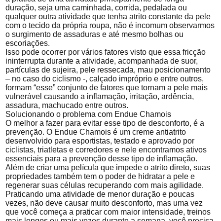
duração, seja uma caminhada, corrida, pedalada ou
qualquer outra atividade que tenha atrito constante da pele
com o tecido da própria roupa, não é incomum observarmos
o surgimento de assaduras e até mesmo bolhas ou
escoriações.
Isso pode ocorrer por vários fatores visto que essa fricção
ininterrupta durante a atividade, acompanhada de suor,
partículas de sujeira, pele ressecada, mau posicionamento
– no caso do ciclismo -, calçado impróprio e entre outros,
formam “esse” conjunto de fatores que tornam a pele mais
vulnerável causando a inflamação, irritação, ardência,
assadura, machucado entre outros.
Solucionando o problema com Endue Chamois
O melhor a fazer para evitar esse tipo de desconforto, é a
prevenção. O Endue Chamois é um creme antiatrito
desenvolvido para esportistas, testado e aprovado por
ciclistas, triatletas e corredores e nele encontramos ativos
essenciais para a prevenção desse tipo de inflamação.
Além de criar uma película que impede o atrito direto, suas
propriedades também tem o poder de hidratar a pele e
regenerar suas células recuperando com mais agilidade.
Praticando uma atividade de menor duração e poucas
vezes, não deve causar muito desconforto, mas uma vez
que você começa a praticar com maior intensidade, treinos
mais longos ou mais vezes durante a semana, você precisa