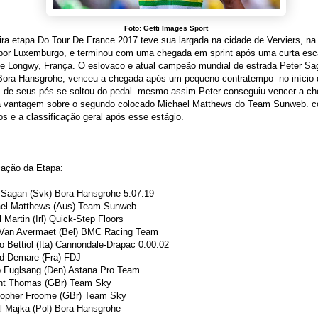
Foto: Getti Images Sport
ra etapa Do Tour De France 2017 teve sua largada na cidade de Verviers, na
por Luxemburgo, e terminou com uma chegada em sprint após uma curta esc
de Longwy, França. O eslovaco e atual campeão mundial de estrada Peter Sa
Bora-Hansgrohe, venceu a chegada após um pequeno contratempo no início d
 de seus pés se soltou do pedal. mesmo assim Peter conseguiu vencer a c
 vantagem sobre o segundo colocado Michael Matthews do Team Sunweb. co
os e a classificação geral após esse estágio.
cação da Etapa:
 Sagan (Svk) Bora-Hansgrohe 5:07:19
el Matthews (Aus) Team Sunweb
 Martin (Irl) Quick-Step Floors
Van Avermaet (Bel) BMC Racing Team
o Bettiol (Ita) Cannondale-Drapac 0:00:02
d Demare (Fra) FDJ
 Fuglsang (Den) Astana Pro Team
nt Thomas (GBr) Team Sky
topher Froome (GBr) Team Sky
l Majka (Pol) Bora-Hansgrohe