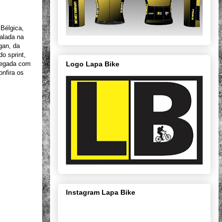
 Bélgica,
alada na
gan, da
o sprint,
Logo Lapa Bike
hegada com
nfira os
Instagram Lapa Bike