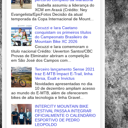
Isabella assumiu a liderança do
XCM em Araxá (Crédito: Ney
Evangelista/EpicFotos Decisão da atual
temporada da Copa Internacional de Mount...
Cocuzzi e Iara Caetano
conquistam os primeiros títulos
do Campeonato Brasileiro de
Mountain Bike XC 2026
Cocuzzi e Iara comemoram o
título nacional Crédito: Ueverton Santos/CBC
Provas de Eliminator abriram a competição
em São José dos Campos com...
Terceiro lançamento Sense 2021
traz E-MTB Impact E-Trail, linha
Versa, Exalt e Invictus
Novidades apresentadas no dia
10 de dezembro ampliam acesso
ao mundo do E-MTB, além de oferecerem
bikes de alta tecnologia e linha Gravel...
INTERCITY MOUNTAIN BIKE
FESTIVAL PASSA A INTEGRAR
OFICIALMENTE O CALENDÁRIO
ESPORTIVO DE PEDRO
LEOPOLDO