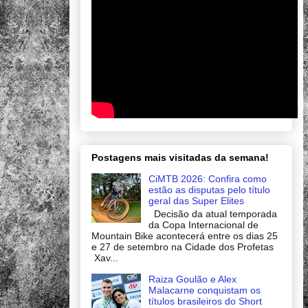
Postagens mais visitadas da semana!
CiMTB 2026: Confira como
estão as disputas pelo título
geral das Super Elites
Decisão da atual temporada
da Copa Internacional de
Mountain Bike acontecerá entre os dias 25
e 27 de setembro na Cidade dos Profetas
Xav...
Raiza Goulão e Alex
Malacarne conquistam os
títulos brasileiros do Short