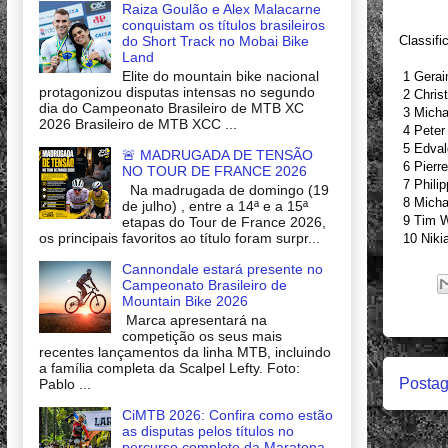
Raiza Goulão e Alex Malacarne
conquistam os títulos brasileiros
do Short Track no Mobai Bike
Classifi
Land
Elite do mountain bike nacional
1 Gerai
protagonizou disputas intensas no segundo
2 Chris
dia do Campeonato Brasileiro de MTB XC
3 Micha
2026 Brasileiro de MTB XCC ...
4 Peter
5 Edval
🚨 MADRUGADA DE TENSÃO
6 Pierre
NO TOUR DE FRANCE 2026
7 Philip
Na madrugada de domingo (19
8 Micha
de julho) , entre a 14ª e a 15ª
9 Tim We
etapas do Tour de France 2026,
os principais favoritos ao título foram surpr...
10 Niki
Cannondale estará presente no
Campeonato Brasileiro de
Mountain Bike 2026
Marca apresentará na
competição os seus mais
recentes lançamentos da linha MTB, incluindo
a família completa da Scalpel Lefty. Foto:
Postag
Pablo ...
CiMTB 2026: Confira como estão
as disputas pelos títulos no
percurso completo da Maratona