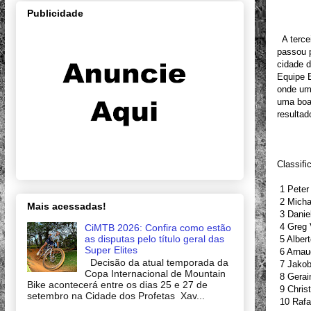
Publicidade
A tercei
passou 
cidade 
Equipe 
onde um
uma boa
resultad
Classifi
1 Peter
2 Micha
Mais acessadas!
3 Daniel
4 Greg 
CiMTB 2026: Confira como estão
as disputas pelo título geral das
5 Albert
Super Elites
6 Arnau
Decisão da atual temporada da
7 Jakob
Copa Internacional de Mountain
8 Gerai
Bike acontecerá entre os dias 25 e 27 de
9 Chris
setembro na Cidade dos Profetas Xav...
10 Rafa