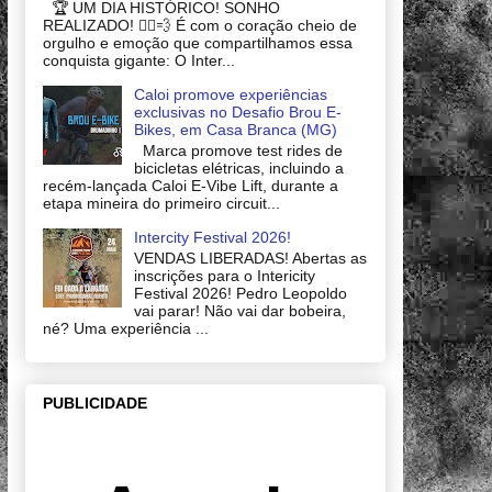
🏆 UM DIA HISTÓRICO! SONHO
REALIZADO! 🚴‍♂️💨 É com o coração cheio de
orgulho e emoção que compartilhamos essa
conquista gigante: O Inter...
Caloi promove experiências
exclusivas no Desafio Brou E-
Bikes, em Casa Branca (MG)
Marca promove test rides de
bicicletas elétricas, incluindo a
recém-lançada Caloi E-Vibe Lift, durante a
etapa mineira do primeiro circuit...
Intercity Festival 2026!
VENDAS LIBERADAS! Abertas as
inscrições para o Intericity
Festival 2026! Pedro Leopoldo
vai parar! Não vai dar bobeira,
né? Uma experiência ...
PUBLICIDADE