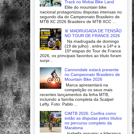
Track no Mobai Bike Land
Elite do mountain bike
nacional protagonizou disputas intensas no
segundo dia do Campeonato Brasileiro de
MTB XC 2026 Brasileiro de MTB XCC ...
🚨 MADRUGADA DE TENSÃO
NO TOUR DE FRANCE 2026
Na madrugada de domingo
(19 de julho) , entre a 14ª e a
15ª etapas do Tour de France
2026, os principais favoritos ao título foram
surpr...
Cannondale estará presente
no Campeonato Brasileiro de
Mountain Bike 2026
Marca apresentará na
competição os seus mais
recentes lançamentos da linha MTB,
incluindo a família completa da Scalpel
Lefty. Foto: Pablo ...
CiMTB 2026: Confira como
estão as disputas pelos títulos
no percurso completo da
Maratona
Isabella assumiu a liderança