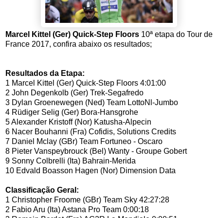
Marcel Kittel (Ger) Quick-Step Floors
10ª etapa do Tour de
France 2017, confira abaixo os resultados;
Resultados da Etapa:
1 Marcel Kittel (Ger) Quick-Step Floors 4:01:00
2 John Degenkolb (Ger) Trek-Segafredo
3 Dylan Groenewegen (Ned) Team LottoNl-Jumbo
4 Rüdiger Selig (Ger) Bora-Hansgrohe
5 Alexander Kristoff (Nor) Katusha-Alpecin
6 Nacer Bouhanni (Fra) Cofidis, Solutions Credits
7 Daniel Mclay (GBr) Team Fortuneo - Oscaro
8 Pieter Vanspeybrouck (Bel) Wanty - Groupe Gobert
9 Sonny Colbrelli (Ita) Bahrain-Merida
10 Edvald Boasson Hagen (Nor) Dimension Data
Classificação Geral:
1 Christopher Froome (GBr) Team Sky 42:27:28
2 Fabio Aru (Ita) Astana Pro Team 0:00:18