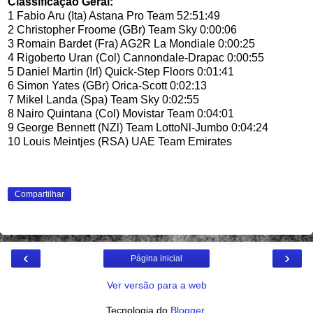
Classificação Geral:
1 Fabio Aru (Ita) Astana Pro Team 52:51:49
2 Christopher Froome (GBr) Team Sky 0:00:06
3 Romain Bardet (Fra) AG2R La Mondiale 0:00:25
4 Rigoberto Uran (Col) Cannondale-Drapac 0:00:55
5 Daniel Martin (Irl) Quick-Step Floors 0:01:41
6 Simon Yates (GBr) Orica-Scott 0:02:13
7 Mikel Landa (Spa) Team Sky 0:02:55
8 Nairo Quintana (Col) Movistar Team 0:04:01
9 George Bennett (NZl) Team LottoNl-Jumbo 0:04:24
10 Louis Meintjes (RSA) UAE Team Emirates
Compartilhar
‹
›
Página inicial
Ver versão para a web
Tecnologia do
Blogger
.