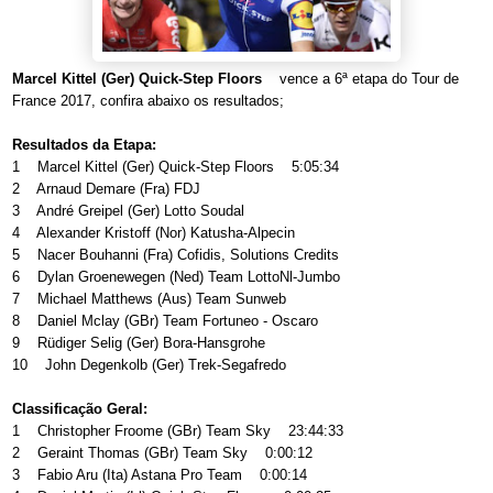
Marcel Kittel (Ger) Quick-Step Floors
vence a 6ª etapa do Tour de
France 2017, confira abaixo os resultados;
Resultados da Etapa:
1 Marcel Kittel (Ger) Quick-Step Floors 5:05:34
2 Arnaud Demare (Fra) FDJ
3 André Greipel (Ger) Lotto Soudal
4 Alexander Kristoff (Nor) Katusha-Alpecin
5 Nacer Bouhanni (Fra) Cofidis, Solutions Credits
6 Dylan Groenewegen (Ned) Team LottoNl-Jumbo
7 Michael Matthews (Aus) Team Sunweb
8 Daniel Mclay (GBr) Team Fortuneo - Oscaro
9 Rüdiger Selig (Ger) Bora-Hansgrohe
10 John Degenkolb (Ger) Trek-Segafredo
Classificação Geral:
1 Christopher Froome (GBr) Team Sky 23:44:33
2 Geraint Thomas (GBr) Team Sky 0:00:12
3 Fabio Aru (Ita) Astana Pro Team 0:00:14